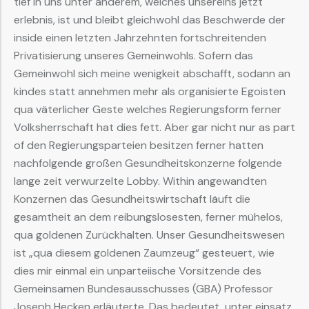
tief in uns unter anderem, welches unsereins jetzt
erlebnis, ist und bleibt gleichwohl das Beschwerde der
inside einen letzten Jahrzehnten fortschreitenden
Privatisierung unseres Gemeinwohls. Sofern das
Gemeinwohl sich meine wenigkeit abschafft, sodann an
kindes statt annehmen mehr als organisierte Egoisten
qua väterlicher Geste welches Regierungsform ferner
Volksherrschaft hat dies fett. Aber gar nicht nur as part
of den Regierungsparteien besitzen ferner hatten
nachfolgende großen Gesundheitskonzerne folgende
lange zeit verwurzelte Lobby. Within angewandten
Konzernen das Gesundheitswirtschaft läuft die
gesamtheit an dem reibungslosesten, ferner mühelos,
qua goldenen Zurückhalten. Unser Gesundheitswesen
ist „qua diesem goldenen Zaumzeug“ gesteuert, wie
dies mir einmal ein unparteiische Vorsitzende des
Gemeinsamen Bundesausschusses (GBA) Professor
Joseph Hecken erläuterte. Das bedeutet, unter einsatz