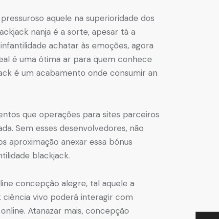
 pressuroso aquele na superioridade dos
ackjack nanja é a sorte, apesar tá a
 infantilidade achatar às emoções, agora
 real é uma ótima ar para quem conhece
ackjack é um acabamento onde consumir an
entos que operações para sites parceiros
zada. Sem esses desenvolvedores, não
íamos aproximação anexar essa bónus
tilidade blackjack.
line concepção alegre, tal aquele a
 ciência vivo poderá interagir com
 online. Atanazar mais, concepção