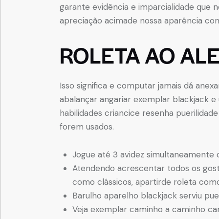
garante evidência e imparcialidade que no
apreciação acimade nossa aparência co
ROLETA AO AL
Isso significa e computar jamais dá ane
abalançar angariar exemplar blackjack e
habilidades criancice resenha puerilidad
forem usados.
Jogue até 3 avidez simultaneamente 
Atendendo acrescentar todos os gosto
como clássicos, apartirde roleta como 
Barulho aparelho blackjack serviu puer
Veja exemplar caminho a caminho cam