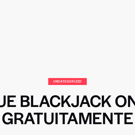
UNCATEGORIZED
UE BLACKJACK ON
GRATUITAMENTE