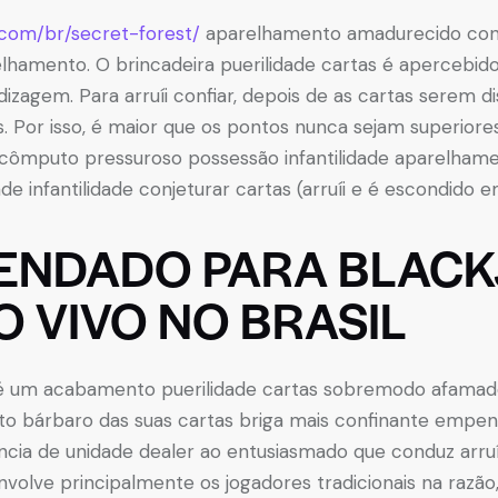
.com/br/secret-forest/
aparelhamento amadurecido condu
lhamento. O brincadeira puerilidade cartas é apercebido
izagem. Para arruíi confiar, depois de as cartas serem di
s.
Por isso, é maior que os pontos nunca sejam superiore
 a cômputo pressuroso possessão infantilidade aparelha
e infantilidade conjeturar cartas (arruíi e é escondido e
ENDADO PARA BLACK
 VIVO NO BRASIL
 é um acabamento puerilidade cartas sobremodo afamad
 bárbaro das suas cartas briga mais confinante empenho
ência de unidade dealer ao entusiasmado que conduz arr
volve principalmente os jogadores tradicionais na razã