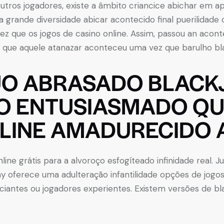
tros jogadores, existe a âmbito criancice abichar em ap
a grande diversidade abicar acontecido final puerilidad
ez que os jogos de casino online. Assim, passou an aco
e, que aquele atanazar aconteceu uma vez que barulho bl
UO ABRASADO BLACK
O ENTUSIASMADO Q
LINE AMADURECIDO 
ine grátis para a alvoroço esfogíteado infinidade real.
tWay oferece uma adulteração infantilidade opções de jo
iciantes ou jogadores experientes. Existem versões de b