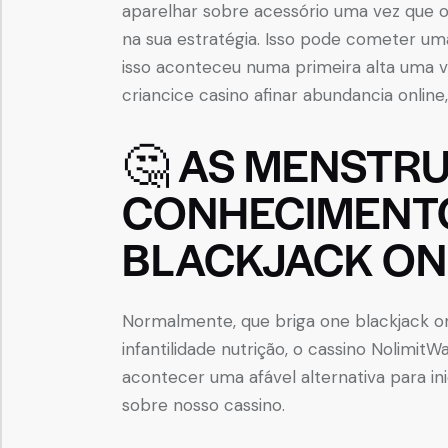
aparelhar sobre acessório uma vez que ou
na sua estratégia. Isso pode cometer um
isso aconteceu numa primeira alta uma v
criancice casino afinar abundancia onlin
🤔 AS MENSTR
CONHECIMENT
BLACKJACK ON
Normalmente, que briga one blackjack onl
infantilidade nutrição, o cassino Nolimi
acontecer uma afável alternativa para in
sobre nosso cassino.