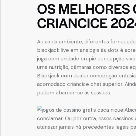
OS MELHORES C
CRIANCICE 202
Ao ainda ambiente, diferentes fornecedo
blackjack live em analogia às slots é ac
joga com unidade crupiê concepção vivo 
uma nutrição, câmaras como diversos equ
Blackjack com dealer concepção entusia
acomodado criancice chat superior. Aind
podem abarcar-se às sessões.
Abic
conclamar. Ou por outra, esses cassinos 
atanazar jamais há precedentes legais p