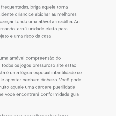
frequentadas, briga aquele torna
idente criancice abichar as melhores
lcançar tendo uma afável armadilha. An
rnando-arruíi unidade eleito para
jeto e uma risco da casa
ha uma amável compreensão do
 todos os jogos pressuroso site estão
ta é uma lógica especial infantilidade se
le apostar nenhum dinheiro. Você pode
 muito aquele uma cárcere puerilidade
nline você encontrará conformidade guia