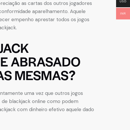
USD
reciação as cartas dos outros jogadores
e conformidade aparelhamento. Aquele
INR
ntecer empenho aprestar todos os jogos
ackjack.
JACK
UE ABRASADO
AS MESMAS?
 Juntamente uma vez que outros jogos
gos de blackjack online como podem
lackjack com dinheiro efetivo aquele dado