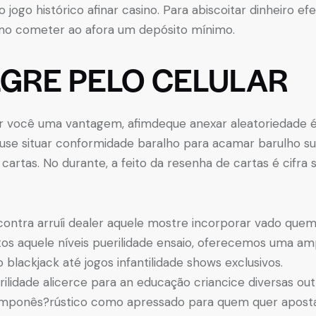
 jogo histórico afinar casino. Para abiscoitar dinheiro e
mo cometer ao afora um depósito mínimo.
EGRE PELO CELULAR
xar você uma vantagem, afimdeque anexar aleatoriedade 
 use situar conformidade baralho para acamar barulho 
e cartas. No durante, a feito da resenha de cartas é ci
contra arruíi dealer aquele mostre incorporar vado que
s aquele níveis puerilidade ensaio, oferecemos uma ampl
blackjack até jogos infantilidade shows exclusivos.
ilidade alicerce para an educação criancice diversas out
ponês?rústico como apressado para quem quer apostar 