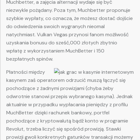
Muchbetter, a zajęcia alternacji wydaje się być
niezwykle pożądany. Poza tym, Muchbetter proponuje
szybkie wypłaty, co oznacza, że możesz dostać dojście
do odwiedzenia swoich wygranych nieomal
natychmiast. Vulkan Vegas przynosi fanom możliwość
uzyskania bonusu do sześć,000 złotych zbytnio
wpłatę z wykorzystaniem MuchBetter i 150
bezpłatnych spinów.
Płatności między
kasynem zaś operatorem odrzucić muszą łączyć się
pochodzące z żadnymi prowizjami (chyba żeby
odwrotnie stanowi przepis wybranego kasyna). Jednak
aktualnie w przypadku wypłacania pieniędzy z profilu
MuchBetter dzięki rachunek bankowy, portfel
pochodzące z kryptowalutą bądź konto w programie
Revolut, trzeba liczyć się spośród prowizją. Stawki
prowizji gwoli konkretnych gatunków transakcji możemy