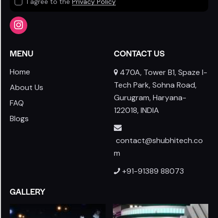
I agree to the
Privacy Policy
MENU
CONTACT US
Home
470A, Tower B1, Spaze I-
Tech Park, Sohna Road,
About Us
Gurugram, Haryana-
FAQ
122018, INDIA
Blogs
contact@shubhitech.co
m
+91-91389 88073
GALLERY