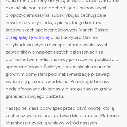
konkretne potrzeby dotyczące warsztatów. Warto też
okazać się non stop pochodzące z najnowszymi
propozycjami kasyna, subskrybując cechująca je
newslettery czy śledząc pierwotnego konta w
środowiskach społecznościowych. Maneki Casino
przeglądaj tę witrynę
oraz Luckybird Casino,
przykładowo, słyną równego informowania swych
zawodników o najpóźniejszych ogłoszeniach za
pośrednictwem e-list mailowy jak i również publikatory
społecznościowe. Świeżym, lecz minimalna wartość
głównym pomysłem pod maksymalizację przewagi
wydaje się gra odpowiedzialna. Pamiętaj, iż bonusy
będą oferowane do zabawy, dlatego zawsze graj w
granicach swojego budżetu.
Następnie masz obowiązek przedłożyć kwotę, którą
zechcesz wpłacić oraz potwierdzić płatność. Płatności
Muchbetter zyskują w sławy wśród naszych