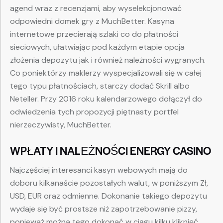
agend wraz z recenzjami, aby wyselekcjonować
odpowiedni domek gry z MuchBetter. Kasyna
internetowe przecierają szlaki co do płatności
sieciowych, ułatwiając pod każdym etapie opcja
złożenia depozytu jak i również należności wygranych.
Co poniektórzy maklerzy wyspecjalizowali się w całej
tego typu płatnościach, starczy dodać Skrill albo
Neteller. Przy 2016 roku kalendarzowego dołączył do
odwiedzenia tych propozycji piętnasty portfel
nierzeczywisty, MuchBetter.
WPŁATY I NALEŻNOŚCI ENERGY CASINO
Najczęściej interesanci kasyn webowych mają do
doboru kilkanaście pozostałych walut, w poniższym Zł,
USD, EUR oraz odmienne. Dokonanie takiego depozytu
wydaje się być prostsze niż zapotrzebowanie pizzy,
ponieważ można tego dokonać w ciągu kilku kliknięć