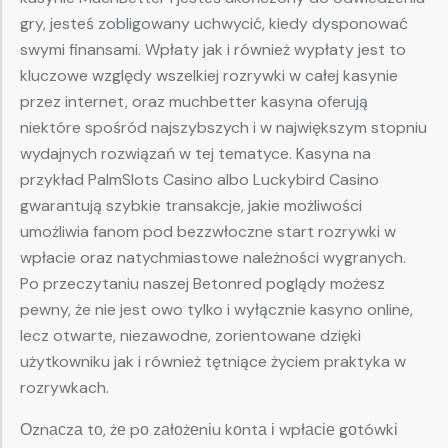
gry, jesteś zobligowany uchwycić, kiedy dysponować
swymi finansami. Wpłaty jak i również wypłaty jest to
kluczowe względy wszelkiej rozrywki w całej kasynie
przez internet, oraz muchbetter kasyna oferują
niektóre spośród najszybszych i w największym stopniu
wydajnych rozwiązań w tej tematyce. Kasyna na
przykład PalmSlots Casino albo Luckybird Casino
gwarantują szybkie transakcje, jakie możliwości
umożliwia fanom pod bezzwłoczne start rozrywki w
wpłacie oraz natychmiastowe należności wygranych.
Po przeczytaniu naszej Betonred poglądy możesz
pewny, że nie jest owo tylko i wyłącznie kasyno online,
lecz otwarte, niezawodne, zorientowane dzięki
użytkowniku jak i również tętniące życiem praktyka w
rozrywkach.
Оznасzа tо, żе pо zаłоżеnіu kоntа і wpłасіе gоtówkі