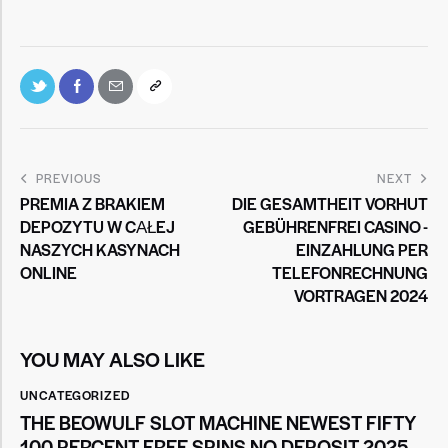
PREVIOUS
NEXT
PREMIA Z BRAKIEM
DIE GESAMTHEIT VORHUT
DEPOZYTU W CAŁEJ
GEBÜHRENFREI CASINO -
NASZYCH KASYNACH
EINZAHLUNG PER
ONLINE
TELEFONRECHNUNG
VORTRAGEN 2024
YOU MAY ALSO LIKE
UNCATEGORIZED
THE BEOWULF SLOT MACHINE NEWEST FIFTY
100 PERCENT FREE SPINS NO DEPOSIT 2025