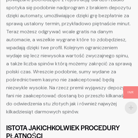
spotyka się podobnie nadprogram z brakiem depozytu
dzięki automaty, umożliwiające dzięki grę bezpłatnie za
sprawą ustalony termin, przykładowo piętnaście minut.
Teraz możesz odgrywać wcale gratis na danym
automacie, a wszelkie wygrane które to zdobędziesz,
wpadają dzięki twe profil. Kolejnym ograniczeniem
wydaje się lecz niewysoka wartość zwyczajnego spinu,
a także liczba spinów którą możemy zakręcić za sprawą
polski czas. Wreszcie podobnie, sumy wydane za
pośrednictwem kasyno nie zaakceptować będą
niezwykle wysokie. Na rzecz premii wyjąwszy depozytu,
INR
fani nie zaakceptować dostaną bo przeszło kilkanaście
do odwiedzenia stu złotych jak i również najwyżej
kilkadziesiąt darmowych spinów.
ISTOTA JAKICHKOLWIEK PROCEDURY
PŁATNOŚCI