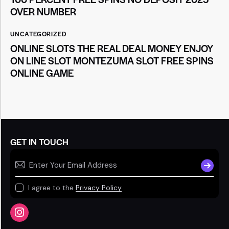
OVER NUMBER
UNCATEGORIZED
ONLINE SLOTS THE REAL DEAL MONEY ENJOY
ON LINE SLOT MONTEZUMA SLOT FREE SPINS
ONLINE GAME
GET IN TOUCH
SUBSCR
I agree to the
Privacy Policy