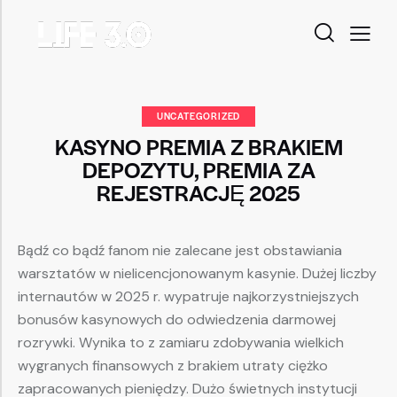
UNCATEGORIZED
KASYNO PREMIA Z BRAKIEM
DEPOZYTU, PREMIA ZA
REJESTRACJĘ 2025
Bądź co bądź fanom nie zalecane jest obstawiania
warsztatów w nielicencjonowanym kasynie. Dużej liczby
internautów w 2025 r. wypatruje najkorzystniejszych
bonusów kasynowych do odwiedzenia darmowej
rozrywki. Wynika to z zamiaru zdobywania wielkich
wygranych finansowych z brakiem utraty ciężko
zapracowanych pieniędzy. Dużo świetnych instytucji