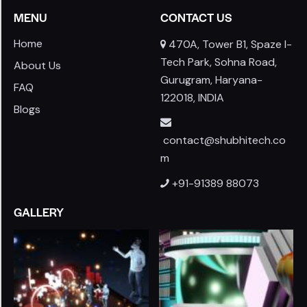
MENU
CONTACT US
Home
470A, Tower B1, Spaze I-
Tech Park, Sohna Road,
About Us
Gurugram, Haryana-
FAQ
122018, INDIA
Blogs
contact@shubhitech.co
m
+91-91389 88073
GALLERY