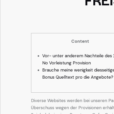
Content
Vor- unter anderem Nachteile des
No Vorleistung Provision
Brauche meine wenigkeit diesseitig
Bonus Quelltext pro die Angebote?
Diverse Websites werden bei unseren Pa
Überschuss wegen der Provisionen erhäl