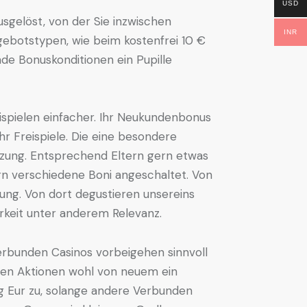
USD
sgelöst, von der Sie inzwischen
INR
ngebotstypen, wie beim kostenfrei 10 €
ende Bonuskonditionen ein Pupille
eispielen einfacher. Ihr Neukundenbonus
r Freispiele. Die eine besondere
etzung. Entsprechend Eltern gern etwas
ern verschiedene Boni angeschaltet. Von
hlung. Von dort degustieren unsereins
arkeit unter anderem Relevanz.
erbunden Casinos vorbeigehen sinnvoll
len Aktionen wohl von neuem ein
ig Eur zu, solange andere Verbunden