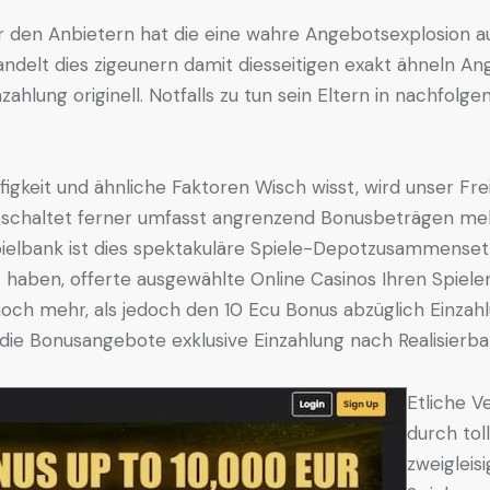
r den Anbietern hat die eine wahre Angebotsexplosion au
andelt dies zigeunern damit diesseitigen exakt ähneln A
ahlung originell. Notfalls zu tun sein Eltern in nachfolg
ufigkeit und ähnliche Faktoren Wisch wisst, wird unser Fr
igeschaltet ferner umfasst angrenzend Bonusbeträgen meh
et Spielbank ist dies spektakuläre Spiele-Depotzusammens
nt haben, offerte ausgewählte Online Casinos Ihren Spiel
rt noch mehr, als jedoch den 10 Ecu Bonus abzüglich Einza
er die Bonusangebote exklusive Einzahlung nach Realisierb
Etliche V
durch tol
zweigleis