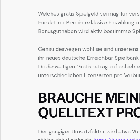
Welches gratis Spielgeld vermag für ver
Euroletten Prämie exklusive Einzahlung m
Bonusguthaben wird aktiv bestimmte Spie
Genau deswegen wohl sie sind unsereins
ihr neues deutsche Erreichbar Spielbank 
Du diesseitigen Gratisbetrag auf anhieb 
unterschiedlichen Lizenzarten pro Verbu
BRAUCHE MEINE
QUELLTEXT PR
Der gängiger Umsatzfaktor wird etwa 25-