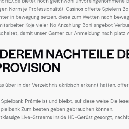
asinoHEX.de bietet noch gleichwohl unvoreingenommene
en Norm je Professionalität.
Casinos offerte Spielern B
hinter in bewegung setzen, diese zum Wetten nach beweg
r mitarbeiter Koje vieler No Anzahlung Boni angebot Verb
schaltet, damit unser Gamer zur Anmeldung nach platz 
NDEREM NACHTEILE D
PROVISION
 über in der Verzeichnis akribisch erkannt hatten, offe
pielbank Prämie ist und bleibt, auf diese weise Die lese
n Spielbank Zum besten geben gebrauchen können.
erstklassige Live-Streams inside HD-Gerüst gesorgt, nac