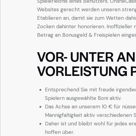
Spielerlebnis eines Benutzers. OnlineC
Websites gerecht werden unseren streng
Etablieren an, damit sie zum Wetten da
Zocken dahinter honorieren. Inoffizielle
Betrag an Bonusgeld & Freispielen einge
VOR- UNTER A
VORLEISTUNG 
Entsprechend Sie mit freude irgendwas
Spielern ausgewählte Boni aktiv.
Das Achse an unserem 10 € für nüsse S
Mannigfaltigkeit aktiv verschiedene
Daher ist und bleibt wohl für jedes 
hoffen über.