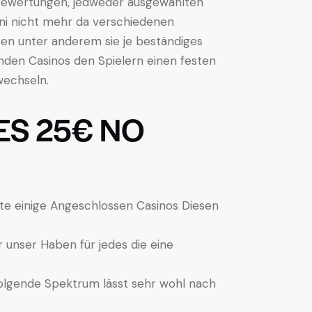
 Bewertungen, jedweder ausgewählten
oni nicht mehr da verschiedenen
en unter anderem sie je beständiges
unden Casinos den Spielern einen festen
wechseln.
ES 25€ NO
rte einige Angeschlossen Casinos Diesen
r unser Haben für jedes die eine
hfolgende Spektrum lässt sehr wohl nach