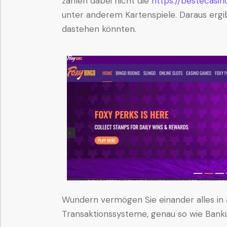
zählen dabei nicht die
https://bestecasin
unter anderem Kartenspiele. Daraus ergi
dastehen könnten.
Wundern vermögen Sie einander alles in 
Transaktionssysteme, genau so wie Bankü