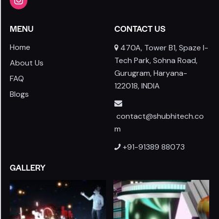
MENU
CONTACT US
Home
470A, Tower B1, Spaze I-
Tech Park, Sohna Road,
About Us
Gurugram, Haryana-
FAQ
122018, INDIA
Blogs
contact@shubhitech.co
m
+91-91389 88073
GALLERY