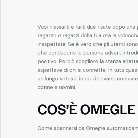
Vuoi rilassarti e farti due risate dopo u
ragazze e ragazzi della tua età la videoch
inaspettate. Se è vero che gli utenti so
che conducono le persone advert introdur
positivo. Perciò scegliere la stanza adatt
aspettave di chi si connette. In tutti que
un luogo virtuale in cui ritrovarsi, conos
donne e uomini.
COS’È OMEGLE
Come sbannarsi da Omegle automatica