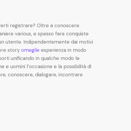
verti registrare? Oltre a conoscere
raniere various, e spesso fare conquiste
 un utente. Indipendentemente dai motivi
vere story
omegile
esperienza in modo
pporti unificando in qualche modo le
e e uomini l’occasione e la possibilità di
tare, conoscere, dialogare, incontrare