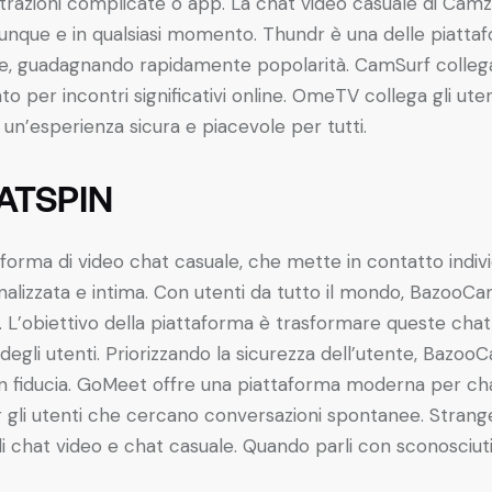
gistrazioni complicate o app. La chat video casuale di Cam
unque e in qualsiasi momento. Thundr è una delle piattaf
guadagnando rapidamente popolarità. CamSurf collega mi
per incontri significativi online. OmeTV collega gli uten
n’esperienza sicura e piacevole per tutti.
ATSPIN
aforma di video chat casuale, che mette in contatto indivi
nalizzata e intima. Con utenti da tutto il mondo, Bazoo
. L’obiettivo della piattaforma è trasformare queste chat
 degli utenti. Priorizzando la sicurezza dell’utente, Bazo
fiducia. GoMeet offre una piattaforma moderna per chat 
r gli utenti che cercano conversazioni spontanee. Strang
di chat video e chat casuale. Quando parli con sconosciuti,