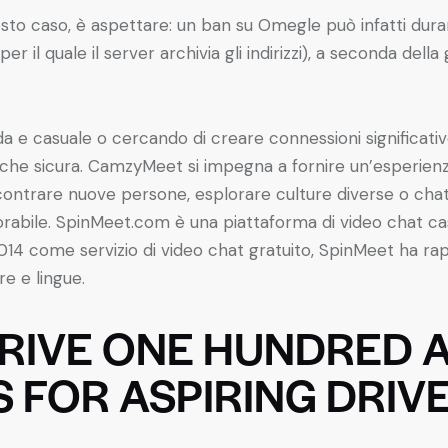
sto caso, è aspettare: un ban su Omegle può infatti durar
 il quale il server archivia gli indirizzi), a seconda della
da e casuale o cercando di creare connessioni significat
che sicura. CamzyMeet si impegna a fornire un’esperienza
incontrare nuove persone, esplorare culture diverse o c
rabile. SpinMeet.com è una piattaforma di video chat ca
014 come servizio di video chat gratuito, SpinMeet ha r
re e lingue.
DRIVE ONE HUNDRED 
 FOR ASPIRING DRIV