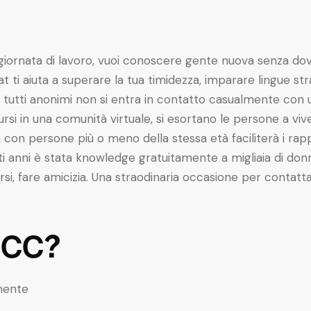
na giornata di lavoro, vuoi conoscere gente nuova senza do
at ti aiuta a superare la tua timidezza, imparare lingue st
no tutti anonimi non si entra in contatto casualmente con
si in una comunità virtuale, si esortano le persone a vi
a con persone più o meno della stessa età faciliterà i ra
sti anni è stata knowledge gratuitamente a migliaia di donn
cersi, fare amicizia. Una straodinaria occasione per contat
 CC?
mente