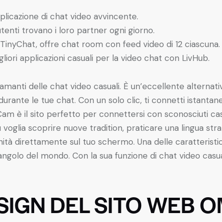
plicazione di chat video avvincente.
utenti trovano i loro partner ogni giorno.
 TinyChat, offre chat room con feed video di 12 ciascuna.
gliori applicazioni casuali per la video chat con LivHub.
manti delle chat video casuali. È un’eccellente alternati
urante le tue chat. Con un solo clic, ti connetti istanta
am è il sito perfetto per connettersi con sconosciuti cas
oglia scoprire nuove tradition, praticare una lingua str
à direttamente sul tuo schermo. Una delle caratteristic
 angolo del mondo. Con la sua funzione di chat video casu
ESIGN DEL SITO WEB O