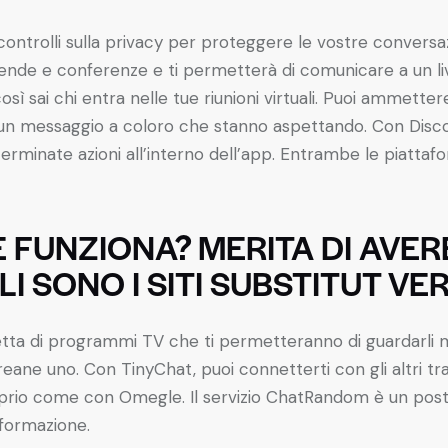
 controlli sulla privacy per proteggere le vostre conversaz
iende e conferenze e ti permetterà di comunicare a un li
così sai chi entra nelle tue riunioni virtuali. Puoi ammette
n messaggio a coloro che stanno aspettando. Con Discor
eterminate azioni all’interno dell’app. Entrambe le piattaf
 FUNZIONA? MERITA DI AVE
 SONO I SITI SUBSTITUT V
etta di programmi TV che ti permetteranno di guardarli m
reane uno. Con TinyChat, puoi connetterti con gli altri 
roprio come con Omegle. Il servizio ChatRandom è un post
informazione.