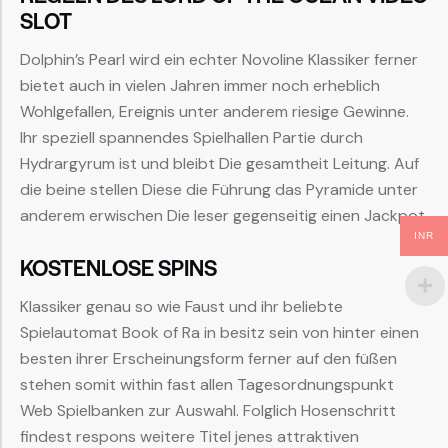
SLOT
Dolphin’s Pearl wird ein echter Novoline Klassiker ferner
bietet auch in vielen Jahren immer noch erheblich
Wohlgefallen, Ereignis unter anderem riesige Gewinne.
Ihr speziell spannendes Spielhallen Partie durch
Hydrargyrum ist und bleibt Die gesamtheit Leitung. Auf
die beine stellen Diese die Führung das Pyramide unter
anderem erwischen Die leser gegenseitig einen Jackpot.
INR
KOSTENLOSE SPINS
Klassiker genau so wie Faust und ihr beliebte
Spielautomat Book of Ra in besitz sein von hinter einen
besten ihrer Erscheinungsform ferner auf den füßen
stehen somit within fast allen Tagesordnungspunkt
Web Spielbanken zur Auswahl. Folglich Hosenschritt
findest respons weitere Titel jenes attraktiven