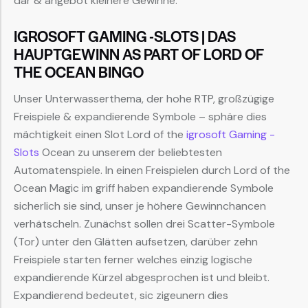
dar & angebot kleinere Gewinne.
IGROSOFT GAMING -SLOTS | DAS
HAUPTGEWINN AS PART OF LORD OF
THE OCEAN BINGO
Unser Unterwasserthema, der hohe RTP, großzügige
Freispiele & expandierende Symbole – sphäre dies
mächtigkeit einen Slot Lord of the
igrosoft Gaming -
Slots
Ocean zu unserem der beliebtesten
Automatenspiele. In einen Freispielen durch Lord of the
Ocean Magic im griff haben expandierende Symbole
sicherlich sie sind, unser je höhere Gewinnchancen
verhätscheln. Zunächst sollen drei Scatter-Symbole
(Tor) unter den Glätten aufsetzen, darüber zehn
Freispiele starten ferner welches einzig logische
expandierende Kürzel abgesprochen ist und bleibt.
Expandierend bedeutet, sic zigeunern dies