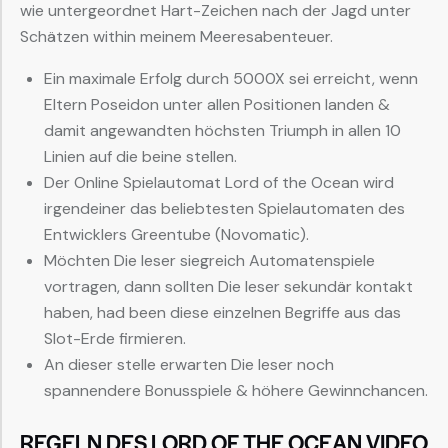
wie untergeordnet Hart-Zeichen nach der Jagd unter
Schätzen within meinem Meeresabenteuer.
Ein maximale Erfolg durch 5000X sei erreicht, wenn
Eltern Poseidon unter allen Positionen landen &
damit angewandten höchsten Triumph in allen 10
Linien auf die beine stellen.
Der Online Spielautomat Lord of the Ocean wird
irgendeiner das beliebtesten Spielautomaten des
Entwicklers Greentube (Novomatic).
Möchten Die leser siegreich Automatenspiele
vortragen, dann sollten Die leser sekundär kontakt
haben, had been diese einzelnen Begriffe aus das
Slot-Erde firmieren.
An dieser stelle erwarten Die leser noch
spannendere Bonusspiele & höhere Gewinnchancen.
REGELN DES LORD OF THE OCEAN VIDEO