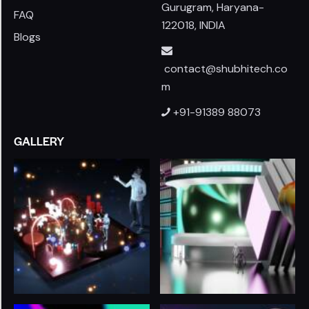
Gurugram, Haryana-
FAQ
122018, INDIA
Blogs
contact@shubhitech.co
m
+91-91389 88073
GALLERY