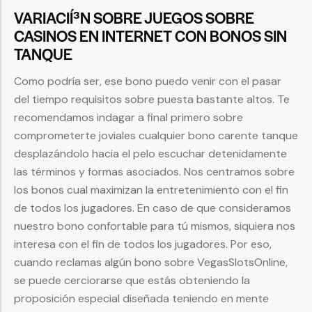
VARIACIÍ³N SOBRE JUEGOS SOBRE
CASINOS EN INTERNET CON BONOS SIN
TANQUE
Como podrí­a ser, ese bono puedo venir con el pasar
del tiempo requisitos sobre puesta bastante altos. Te
recomendamos indagar a final primero sobre
comprometerte joviales cualquier bono carente tanque
desplazándolo hacia el pelo escuchar detenidamente
las términos y formas asociados. Nos centramos sobre
los bonos cual maximizan la entretenimiento con el fin
de todos los jugadores. En caso de que consideramos
nuestro bono confortable para tú mismos, siquiera nos
interesa con el fin de todos los jugadores. Por eso,
cuando reclamas algún bono sobre VegasSlotsOnline,
se puede cerciorarse que estás obteniendo la
proposición especial diseñada teniendo en mente