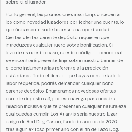
sobre ti, el jugador.
Por lo general, las promociones inscribirí¡ conceden a
los como novedad jugadores por fechar una cuenta, lo
que únicamente suele hacerse una oportunidad.
Ciertas ofertas carente depósito requieren que
introduzcas cualquier fuero sobre bonificación. Si
levante es nuestro caso, nuestro código promocional
se encontrará presente finja sobre nuestro banner de
el bono indumentarias referente a la predicción
estándares. Todo el tiempo que hayas completado la
labor requerida, podrás demandar cualquier bono
carente depósito. Enumeramos novedosas ofertas
carente depósito allí, por eso navega para nuestra
relación inclusive que te presenten cualquier naturaleza
cual puedas cumplir. Los Atlantis serí­a nuestro lugar
amigo de Red Dog Casino, fundado acerca de 2020
tras algún exitoso primer año con el fin de Lazo Dog.