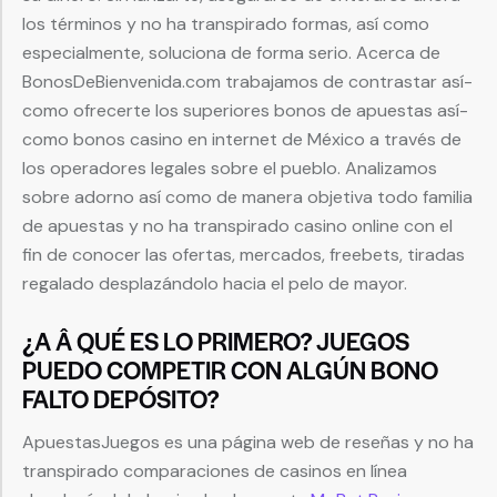
los términos y no ha transpirado formas, así­ como
especialmente, soluciona de forma serio. Acerca de
BonosDeBienvenida.com trabajamos de contrastar así­
como ofrecerte los superiores bonos de apuestas así­
como bonos casino en internet de México a través de
los operadores legales sobre el pueblo. Analizamos
sobre adorno así­ como de manera objetiva todo familia
de apuestas y no ha transpirado casino online con el
fin de conocer las ofertas, mercados, freebets, tiradas
regalado desplazándolo hacia el pelo de mayor.
¿A Â QUÉ ES LO PRIMERO? JUEGOS
PUEDO COMPETIR CON ALGÚN BONO
FALTO DEPÓSITO?
ApuestasJuegos es una página web de reseñas y no ha
transpirado comparaciones de casinos en línea