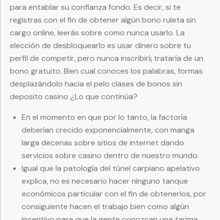
para entablar su confianza fondo. Es decir, si te
registras con el fin de obtener algún bono ruleta sin
cargo online, leerás sobre como nunca usarlo. La
elección de desbloquearlo es usar dinero sobre tu
perfil de competir, pero nunca inscribirí¡ trataría de un
bono gratuito. Bien cual conoces los palabras, formas
desplazándolo hacia el pelo clases de bonos sin
deposito casino ¿Lo que continúa?
En el momento en que por lo tanto, la factoría
deberían crecido exponencialmente, con manga
larga decenas sobre sitios de internet dando
servicios sobre casino dentro de nuestro mundo.
Igual que la patologí­a del túnel carpiano apelativo
explica, no es necesario hacer ninguno tanque
económicos particular con el fin de obtenerlos, por
consiguiente hacen el trabajo bien como algún
incentivo para que la gente conozcan una tarima.