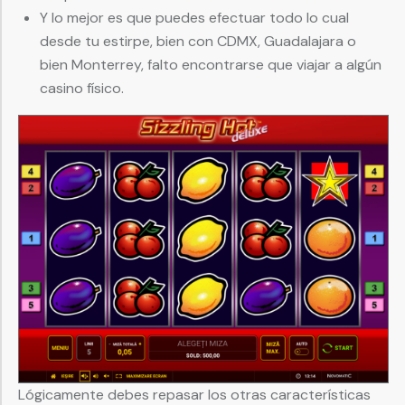
Y lo mejor es que puedes efectuar todo lo cual
desde tu estirpe, bien con CDMX, Guadalajara o
bien Monterrey, falto encontrarse que viajar a algún
casino físico.
Lógicamente debes repasar los otras características