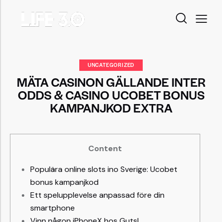
UNCATEGORIZED
MÄTA CASINON GÄLLANDE INTER
ODDS & CASINO UCOBET BONUS
KAMPANJKOD EXTRA
Content
Populära online slots ino Sverige: Ucobet
bonus kampanjkod
Ett spelupplevelse anpassad före din
smartphone
Vinn någon iPhoneX hos Guts!