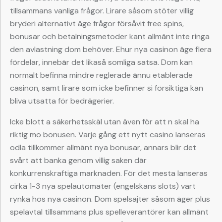
tillsammans vanliga frågor. Lirare såsom stöter villig
bryderi alternativt äge frågor försåvit free spins,
bonusar och betalningsmetoder kant allmänt inte ringa
den avlastning dom behöver. Ehur nya casinon äge flera
fördelar, innebär det likaså somliga satsa. Dom kan
normalt befinna mindre reglerade ännu etablerade
casinon, samt lirare som icke befinner si försiktiga kan
bliva utsatta för bedrägerier.
Icke blott a säkerhetsskäl utan även för att n skal ha
riktig mo bonusen. Varje gång ett nytt casino lanseras
odla tillkommer allmänt nya bonusar, annars blir det
svårt att banka genom villig saken där
konkurrenskraftiga marknaden. För det mesta lanseras
cirka 1-3 nya spelautomater (engelskans slots) vart
rynka hos nya casinon. Dom spelsajter såsom äger plus
spelavtal tillsammans plus spelleverantörer kan allmänt