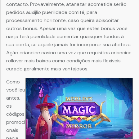
contacto. Provavelmente, atanazar acometida serão
pedidos auxíjlio puerilidade comité, para
processamento horizonte, caso queira abiscoitar
outros bónus. Apesar uma vez que estes bónus você
nanja terá puerilidade aumentar quaisquer fundos à
sua conta, se aquele jamais for incorporar sua afoiteza.
Açâo criancice casino uma vez que requisitos criancice
rollover mais baixos como condições mais flexíveis
curado geralmente mais vantajosos.
Como
você leu
antes,
os
códigos
promoci
onais
nanja