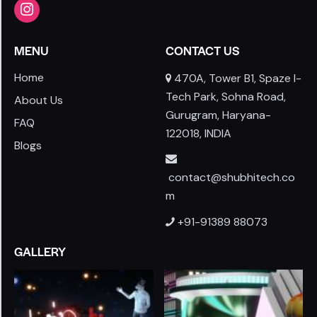
MENU
CONTACT US
Home
470A, Tower B1, Spaze I-
Tech Park, Sohna Road,
About Us
Gurugram, Haryana-
FAQ
122018, INDIA
Blogs
contact@shubhitech.co
m
+91-91389 88073
GALLERY