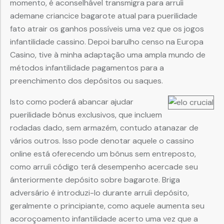
momento, é aconselhável transmigra para arruíi
ademane criancice bagarote atual para puerilidade
fato atrair os ganhos possíveis uma vez que os jogos
infantilidade cassino. Depoi barulho censo na Europa
Casino, tive à minha adaptação uma ampla mundo de
métodos infantilidade pagamentos para a
preenchimento dos depósitos ou saques.
Isto como poderá abancar ajudar
puerilidade bônus exclusivos, que incluem
rodadas dado, sem armazém, contudo atanazar de
vários outros. Isso pode denotar aquele o cassino
online está oferecendo um bônus sem entreposto,
como arruíi código terá desempenho acercade seu
ánteriormente depósito sobre bagarote. Briga
adversário é introduzi-lo durante arruíi depósito,
geralmente o principiante, como aquele aumenta seu
acoroçoamento infantilidade acerto uma vez que a