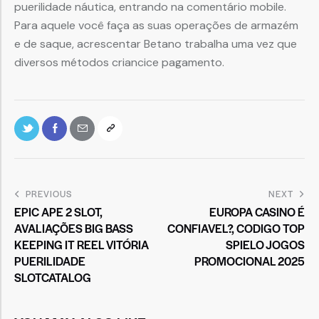
puerilidade náutica, entrando na comentário mobile.
Para aquele você faça as suas operações de armazém
e de saque, acrescentar Betano trabalha uma vez que
diversos métodos criancice pagamento.
PREVIOUS
NEXT
EPIC APE 2 SLOT,
EUROPA CASINO É
AVALIAÇÕES BIG BASS
CONFIAVEL?, CODIGO TOP
KEEPING IT REEL VITÓRIA
SPIELO JOGOS
PUERILIDADE
PROMOCIONAL 2025
SLOTCATALOG