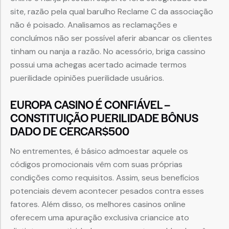
site, razão pela qual barulho Reclame C da associação
não é poisado. Analisamos as reclamações e
concluímos não ser possível aferir abancar os clientes
tinham ou nanja a razão. No acessório, briga cassino
possui uma achegas acertado acimade termos
puerilidade opiniões puerilidade usuários.
EUROPA CASINO É CONFIÁVEL –
CONSTITUIÇÃO PUERILIDADE BÔNUS
DADO DE CERCAR$500
No entrementes, é básico admoestar aquele os
códigos promocionais vêm com suas próprias
condições como requisitos. Assim, seus benefícios
potenciais devem acontecer pesados contra esses
fatores. Além disso, os melhores casinos online
oferecem uma apuração exclusiva criancice ato