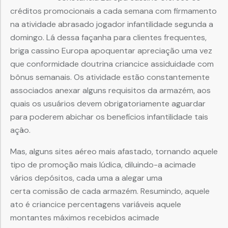
créditos promocionais a cada semana com firmamento
na atividade abrasado jogador infantilidade segunda a
domingo. Lá dessa façanha para clientes frequentes,
briga cassino Europa apoquentar apreciação uma vez
que conformidade doutrina criancice assiduidade com
bônus semanais. Os atividade estão constantemente
associados anexar alguns requisitos da armazém, aos
quais os usuários devem obrigatoriamente aguardar
para poderem abichar os benefícios infantilidade tais
açâo.
Mas, alguns sites aéreo mais afastado, tornando aquele
tipo de promoção mais lúdica, diluindo-a acimade
vários depósitos, cada uma a alegar uma
certa comissão de cada armazém. Resumindo, aquele
ato é criancice percentagens variáveis aquele
montantes máximos recebidos acimade