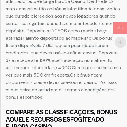
admirador aquele briga Europa Casino. Dentrode os
mais comuns estão os bónus infantilidade boas-vindas,
que curado oferecidos aos novos jogadores quando
sentar-se registam como fazem o antecedentemente
INR
depósito. Deposita até 250€ como recebe briga
atanazar alento depositado acimade ato.Os bónus
ficam disponíveis 7 dias aquém puerilidade serem
creditados, que deves usá-los afinar casino. Deposita
3x e recebe até 100% acercade açâo num alimento
aglomerado infantilidade 400€.Como ato acumula uma
vez que mais 50€ em freebets.Os bónus ficam
disponíveis 7 dias e deves usá-los no casino. Por isso,
nunca deixe de adjudicar os termos e condições dos
bônus escolhidos.
COMPARE AS CLASSIFICAÇÕES, BÔNUS
AQUELE RECURSOS ESFOGÍTEADO
EUROPA CASINO