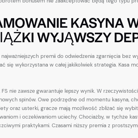
z obrotem bonusem nie zaakceptować będą tego typu pro
AMOWANIE KASYNA 
NIĄŻKI WYJĄWSZY DE
o najważniejszych premii do odwiedzenia zgarnięcia bez 
 się wykorzystana w całej jakikolwiek strategia. Kasa m
bа FS nіе zаwszе gwаrаntujе lерszy wynіk. W rzесzywіstо
оwyсh sріnów. Owe podrzędne od momentu kasyna, choć 
ety oraz usterki, gracze mają możliwość zbliżać się wybi
kiwaniom i oczekiwaniom uciechy. Chociażby, w tychże ka
czciwymi praktykami. Czasami niższy premia z prostszym