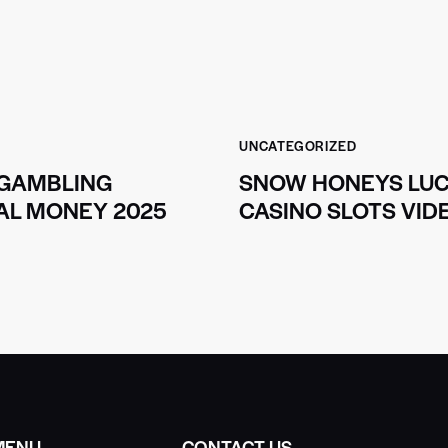
UNCATEGORIZED
 GAMBLING
SNOW HONEYS LUC
EAL MONEY 2025
CASINO SLOTS VID
MENU
CONTACT US