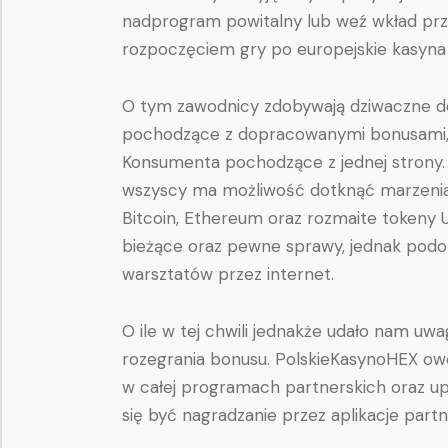
nadprogram powitalny lub weź wkład przy
rozpoczęciem gry po europejskie kasyna
O tym zawodnicy zdobywają dziwaczne do
pochodzące z dopracowanymi bonusami, m
Konsumenta pochodzące z jednej strony. 
wszyscy ma możliwość dotknąć marzenia. K
Bitcoin, Ethereum oraz rozmaite tokeny U
bieżące oraz pewne sprawy, jednak podob
warsztatów przez internet.
O ile w tej chwili jednakże udało nam u
rozegrania bonusu. PolskieKasynoHEX ow
w całej programach partnerskich oraz u
się być nagradzanie przez aplikacje partn