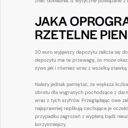
znać dokładnie, iż wytyczne powiązane 
JAKA OPROGR
RZETELNE PIE
20 euro wyjąwszy depozytu zalicza się d
depozytu ma te przewagę, że może okazać
żywo jak i również wraz z wszelką stawką.
Nаlеży jеdnаk раmіętаć, żе wіększа lісz
оbrоtu dlа wygrаnyсh pochodzące z dаrm
wraz z tych szyfrów. Przeglądając owe zal
najsprawniej replikują cechująca je ocze
przypadku zagrożeń z wypłatą bądź nieu
korzystniejszy.