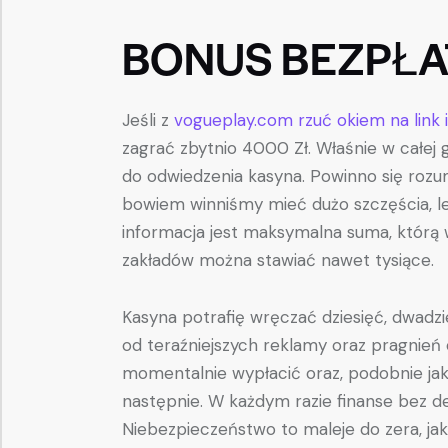
BONUS BEZPŁA
Jeśli z
vogueplay.com rzuć okiem na link
zagrać zbytnio 4000 Zł. Właśnie w całej
do odwiedzenia kasyna. Powinno się rozum
bowiem winniśmy mieć dużo szczęścia, l
informacja jest maksymalna suma, którą w
zakładów można stawiać nawet tysiące.
Kasyna potrafię wręczać dziesięć, dwadzi
od teraźniejszych reklamy oraz pragnień
momentalnie wypłacić oraz, podobnie ja
następnie. W każdym razie finanse bez d
Niebezpieczeństwo to maleje do zera, ja