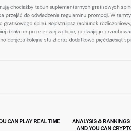
ują chociażby tabun suplementarnych gratisowych spinó
ba przejść do odwiedzenia regulaminu promocji. W tamt
gratisowego spinu. Rejestrujesz rachunek rozliczeniowy,
ej działa on po czołowej wpłacie, podwajając przechowan
yno dołącza kolejne stu zł oraz dodatkowo pięćdziesiąt 
OU CAN PLAY REAL TIME
ANALYSIS & RANKINGS 
AND YOU CAN CRYPT