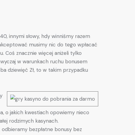
x40, innymi słowy, hdy winniśmy razem
zaakceptować musimy nic do tego wpłacać
 Coś znacznie więcej aniżeli tylko
zazwyczaj w warunkach ruchu bonusem
oba dziewięć Zł, to w takim przypadku
y
a, o jakich kwestiach opowiemy nieco
ałej rodzimych kasynach.
ież odbieramy bezpłatne bonusy bez