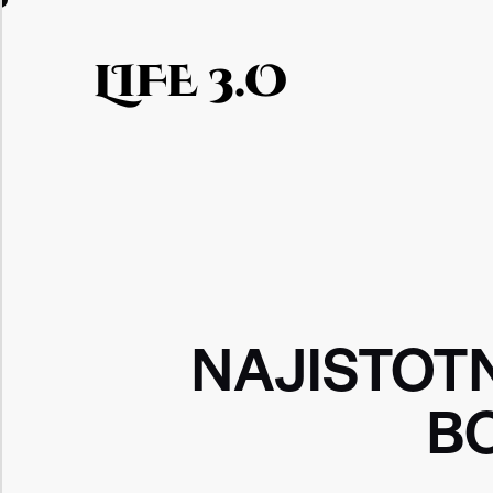
LIFE 3.O
NAJISTOT
B