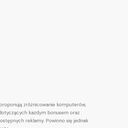
o proponują zróżnicowanie komputerów,
w dotyczących każdym bonusem oraz
dostępnych reklamy.
Powinno się jednak