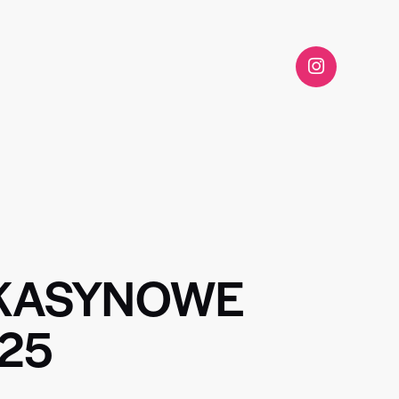
 KASYNOWE
25