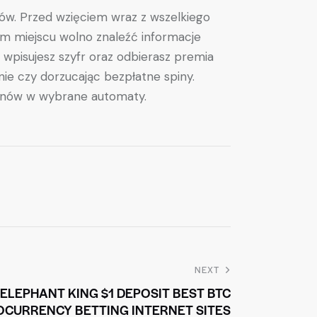
w. Przed wzięciem wraz z wszelkiego
ym miejscu wolno znaleźć informacje
 wpisujesz szyfr oraz odbierasz premia
ie czy dorzucając bezpłatne spiny.
spinów w wybrane automaty.
NEXT
ELEPHANT KING $1 DEPOSIT BEST BTC
OCURRENCY BETTING INTERNET SITES