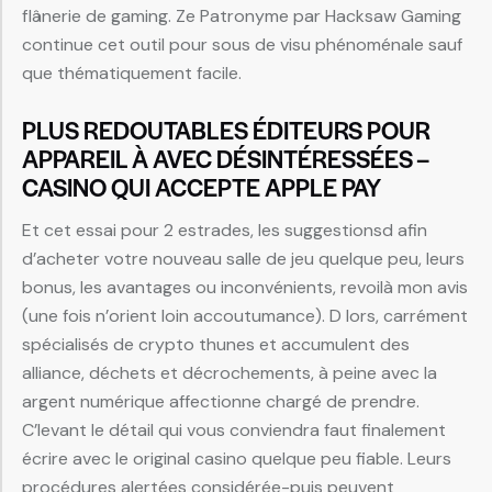
flânerie de gaming. Ze Patronyme par Hacksaw Gaming
continue cet outil pour sous de visu phénoménale sauf
que thématiquement facile.
PLUS REDOUTABLES ÉDITEURS POUR
APPAREIL À AVEC DÉSINTÉRESSÉES –
CASINO QUI ACCEPTE APPLE PAY
Et cet essai pour 2 estrades, les suggestionsd afin
d’acheter votre nouveau salle de jeu quelque peu, leurs
bonus, les avantages ou inconvénients, revoilà mon avis
(une fois n’orient loin accoutumance). D lors, carrément
spécialisés de crypto thunes et accumulent des
alliance, déchets et décrochements, à peine avec la
argent numérique affectionne chargé de prendre.
C’levant le détail qui vous conviendra faut finalement
écrire avec le original casino quelque peu fiable. Leurs
procédures alertées considérée-puis peuvent