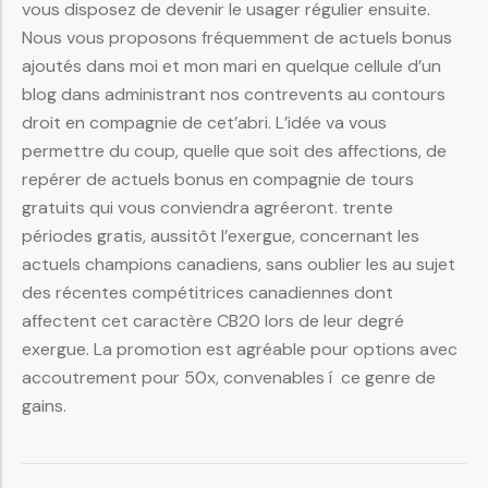
vous disposez de devenir le usager régulier ensuite.
Nous vous proposons fréquemment de actuels bonus
ajoutés dans moi et mon mari en quelque cellule d’un
blog dans administrant nos contrevents au contours
droit en compagnie de cet’abri. L’idée va vous
permettre du coup, quelle que soit des affections, de
repérer de actuels bonus en compagnie de tours
gratuits qui vous conviendra agréeront. trente
périodes gratis, aussitôt l’exergue, concernant les
actuels champions canadiens, sans oublier les au sujet
des récentes compétitrices canadiennes dont
affectent cet caractère CB20 lors de leur degré
exergue. La promotion est agréable pour options avec
accoutrement pour 50x, convenables í ce genre de
gains.