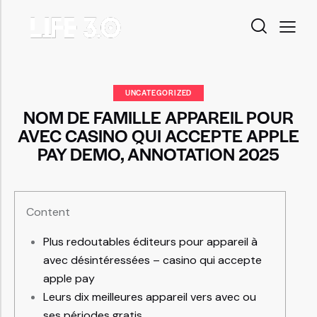
UNCATEGORIZED
NOM DE FAMILLE APPAREIL POUR
AVEC CASINO QUI ACCEPTE APPLE
PAY DEMO, ANNOTATION 2025
Content
Plus redoutables éditeurs pour appareil à
avec désintéressées – casino qui accepte
apple pay
Leurs dix meilleures appareil vers avec ou
ses périodes gratis