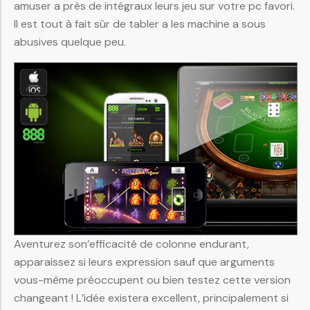
amuser a près de intégraux leurs jeu sur votre pc favori.
Il est tout à fait sûr de tabler a les machine a sous
abusives quelque peu.
Aventurez son’efficacité de colonne endurant,
apparaissez si leurs expression sauf que arguments
vous-même préoccupent ou bien testez cette version
changeant ! L’idée existera excellent, principalement si