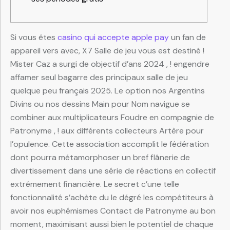
Si vous êtes
casino qui accepte apple pay
un fan de
appareil vers avec, X7 Salle de jeu vous est destiné !
Mister Caz a surgi de objectif d’ans 2024 , ! engendre
affamer seul bagarre des principaux salle de jeu
quelque peu français 2025. Le option nos Argentins
Divins ou nos dessins Main pour Nom navigue se
combiner aux multiplicateurs Foudre en compagnie de
Patronyme , ! aux différents collecteurs Artère pour
l’opulence.
Cette association accomplit le fédération
dont pourra métamorphoser un bref flânerie de
divertissement dans une série de réactions en collectif
extrêmement financière. Le secret c’une telle
fonctionnalité s’achète du le dégré les compétiteurs à
avoir nos euphémismes Contact de Patronyme au bon
moment, maximisant aussi bien le potentiel de chaque