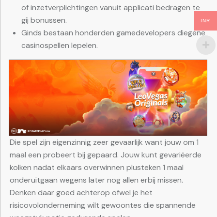
of inzetverplichtingen vanuit applicati bedragen te
gij bonussen.
INR
Ginds bestaan honderden gamedevelopers diegene
casinospellen lepelen.
Die spel zijn eigenzinnig zeer gevaarlijk want jouw om 1
maal een probeert bij gepaard. Jouw kunt gevariëerde
kolken nadat elkaars overwinnen plusteken 1 maal
onderuitgaan wegens later nog allen erbij missen.
Denken daar goed achterop ofwel je het
risicovolonderneming wilt gewoontes die spannende