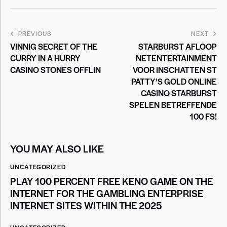
PREVIOUS
NEXT
VINNIG SECRET OF THE
STARBURST AFLOOP
CURRY IN A HURRY
NETENTERTAINMENT
CASINO STONES OFFLIN
VOOR INSCHATTEN ST
PATTY’S GOLD ONLINE
CASINO STARBURST
SPELEN BETREFFENDE
100 FS!
YOU MAY ALSO LIKE
UNCATEGORIZED
PLAY 100 PERCENT FREE KENO GAME ON THE
INTERNET FOR THE GAMBLING ENTERPRISE
INTERNET SITES WITHIN THE 2025