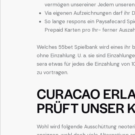
vermögen unsereiner Jedem unseren T
Via eigenen Aufzeichnungen darf ihr Dis
So lange respons ein Paysafecard Spie
Prepaid Karten pro Ihr- ferner Auszah
Welches 55bet Spielbank wird eines ihr
ohne Einzahlung. U. a. sie sind Einzahlun
sera etwas für jedes die Einzahlung von 1
zu vortragen.
CURACAO ERLA
PRÜFT UNSER 
Wohl wird folgende Ausschüttung neoteri
aneignen, wohl doch viele Alternativen an