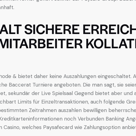
nhaft.
ALT SICHERE ERREIC
 MITARBEITER KOLLA
thode & bietet daher keine Auszahlungen eingeschaltet
iche Baccerat Turniere angeboten. Die man sagt, sie sei
tet, sekundär der Live Spielsaal Gegend bietet aber un
chbart Limits für Einzeltransaktionen, auch folgende Gre
 bestimmten Zeitrahmen auszahlen bewilligen beherrschen
 Kreditkarteninformationen noch Verbunden Banking Anga
n Casino, welches Paysafecard wie Zahlungsoption anbie