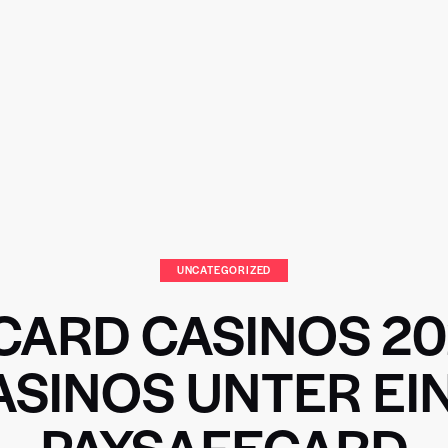
UNCATEGORIZED
CARD CASINOS 20
ASINOS UNTER EI
PAYSAFECARD