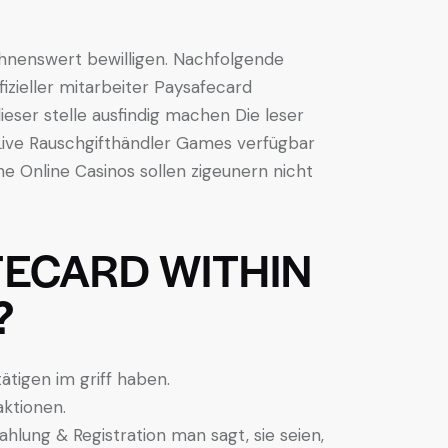
ohnenswert bewilligen. Nachfolgende
izieller mitarbeiter Paysafecard
ieser stelle ausfindig machen Die leser
ive Rauschgifthändler Games verfügbar
e Online Casinos sollen zigeunern nicht
FECARD WITHIN
?
ätigen im griff haben.
aktionen.
ahlung & Registration man sagt, sie seien,