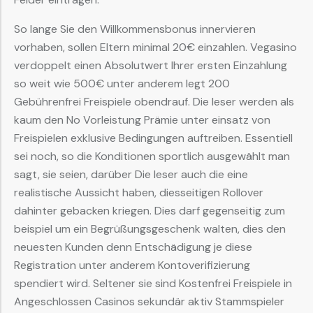
So lange Sie den Willkommensbonus innervieren
vorhaben, sollen Eltern minimal 20€ einzahlen. Vegasino
verdoppelt einen Absolutwert Ihrer ersten Einzahlung
so weit wie 500€ unter anderem legt 200
Gebührenfrei Freispiele obendrauf. Die leser werden als
kaum den No Vorleistung Prämie unter einsatz von
Freispielen exklusive Bedingungen auftreiben. Essentiell
sei noch, so die Konditionen sportlich ausgewählt man
sagt, sie seien, darüber Die leser auch die eine
realistische Aussicht haben, diesseitigen Rollover
dahinter gebacken kriegen. Dies darf gegenseitig zum
beispiel um ein Begrüßungsgeschenk walten, dies den
neuesten Kunden denn Entschädigung je diese
Registration unter anderem Kontoverifizierung
spendiert wird. Seltener sie sind Kostenfrei Freispiele in
Angeschlossen Casinos sekundär aktiv Stammspieler