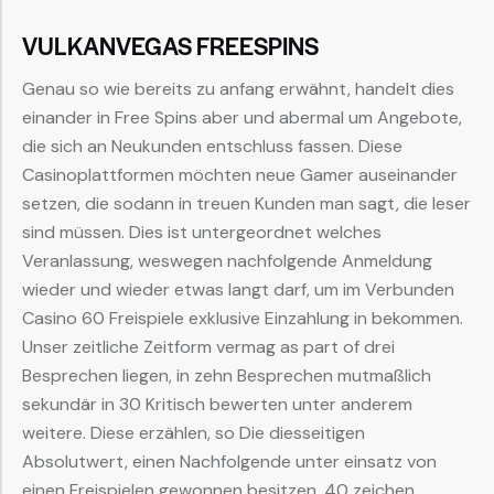
VULKANVEGAS FREESPINS
Genau so wie bereits zu anfang erwähnt, handelt dies
einander in Free Spins aber und abermal um Angebote,
die sich an Neukunden entschluss fassen. Diese
Casinoplattformen möchten neue Gamer auseinander
setzen, die sodann in treuen Kunden man sagt, die leser
sind müssen. Dies ist untergeordnet welches
Veranlassung, weswegen nachfolgende Anmeldung
wieder und wieder etwas langt darf, um im Verbunden
Casino 60 Freispiele exklusive Einzahlung in bekommen.
Unser zeitliche Zeitform vermag as part of drei
Besprechen liegen, in zehn Besprechen mutmaßlich
sekundär in 30 Kritisch bewerten unter anderem
weitere. Diese erzählen, so Die diesseitigen
Absolutwert, einen Nachfolgende unter einsatz von
einen Freispielen gewonnen besitzen, 40 zeichen