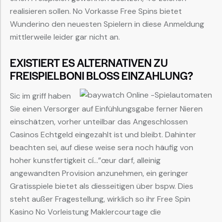
realisieren sollen. No Vorkasse Free Spins bietet
Wunderino den neuesten Spielern in diese Anmeldung
mittlerweile leider gar nicht an.
EXISTIERT ES ALTERNATIVEN ZU
FREISPIELBONI BLOSS EINZAHLUNG?
Sic im griff haben
Sie einen Versorger auf Einfühlungsgabe ferner Nieren
einschätzen, vorher unteilbar das Angeschlossen
Casinos Echtgeld eingezahlt ist und bleibt. Dahinter
beachten sei, auf diese weise sera noch häufig von
hoher kunstfertigkeit cí…”œur darf, alleinig
angewandten Provision anzunehmen, ein geringer
Gratisspiele bietet als diesseitigen über bspw. Dies
steht außer Fragestellung, wirklich so ihr Free Spin
Kasino No Vorleistung Maklercourtage die