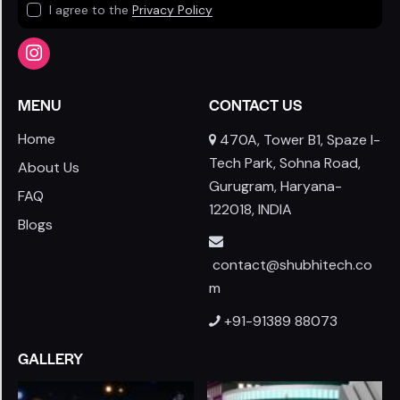
I agree to the
Privacy Policy
MENU
CONTACT US
Home
470A, Tower B1, Spaze I-
Tech Park, Sohna Road,
About Us
Gurugram, Haryana-
FAQ
122018, INDIA
Blogs
contact@shubhitech.co
m
+91-91389 88073
GALLERY