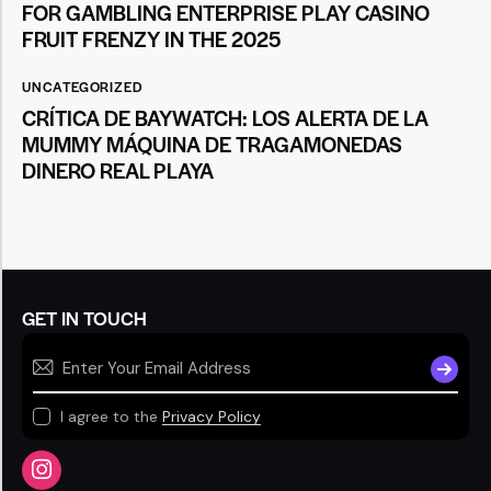
FOR GAMBLING ENTERPRISE PLAY CASINO
FRUIT FRENZY IN THE 2025
UNCATEGORIZED
CRÍTICA DE BAYWATCH: LOS ALERTA DE LA
MUMMY MÁQUINA DE TRAGAMONEDAS
DINERO REAL PLAYA
GET IN TOUCH
SUBSCR
I agree to the
Privacy Policy