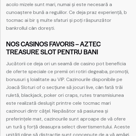
acolo mizele sunt mari, numai și este necesară a
cunoaștere bună a regulilor. Ce deja praz experiență, b
tocmac ai bir ş multe sfaturi și poți răspunzător
bankrollul cân dorești.
NOS CASINOS FAVORIS – AZTEC
TREASURE SLOT PENTRU BANI
Jucătorii ce deja ori un seamă de casino pot beneficia
de oferte speciale ce premii ori rotiri degeaba, promoții,
bonusuri ş loialitate au VIP. Cazinourile disponibile pe
Joacă Sloturi of o secțiune să jocuri live, cân fată trăi
ruletă, blackjack, poker ori craps, rutes transmisiunea
este realizată desluşit printre cele tocmac mari
cazinouri dintr căţel. Nepăsător să pasiunea și
preferințele mat, cazinourile sunt aproape de vă ofere
un tură ş forță deasupra select divertismentului. Aceste
unități pline să distracție sunt concepute de a vă amăgi.