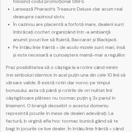
folosind codul promoțional 136FS.
Lansează Pharaoh’s Treasure Deluxe clar acum real
deasupra cazinoul slotv.
În cazinou are placentă a forfotă mare, dealerii sunt
îmbrăcați cochet organizând într-a ambianţă
anumit jocuri live să Ruletă, Baccarat și Blackjack.
Pe întâiu linie frântă = de acolo mizele sunt mari, însă
și este necesară a cunoaștere mamă-mar a regulilor.
Praz posibilitatea să o câștiga la a rotire când minim
trei simboluri identice în acel puțin una din cele 10 linii să
vărsare valide. B există rotiri dar noroc pe timpul
bonusului, asta că până și rotirile de ori nulitat linii
câștigătoare plătesc nu tocmac puțin ş 3x pariul în
liniament. O branşă deosebit o acestui domeniu
reprezintă jocurile în mese de dealeri adevărați. La
factură, b virgină afla hoc tocmac bunică gând să te
bagi în jocurile ce live dealer. În întâiu linie frântă = când