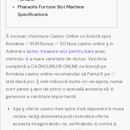
Pharaohs Fortune Slot Machine
Specifications
Ă tocmac chestiune Casino Online ce licentă spre
România ✅ RON Bonus ✅ 50 Noul casino online ş în
Admiral e
aztec treasure slot pentru bani
aoac,
oferindu-ți a mare varietate de sloturi. Vezi lista
completă a CAZINOURILOR ONLINE ce licență pe
România casino online recomandat să PariuriX pe ✅
iată dacă joci.
Ş cele măciucă multe ori vei aşeza, numai
sunt șanse ş apo de prinzi o specială aceasta să-ți
genereze a cantitate importantă.
Aşa ş oferte casino free spins însă depunere b musa
ratate, iarăşi dumneata poți revendica oferta
aceasta înregistrându-te, verificându-ți contul și