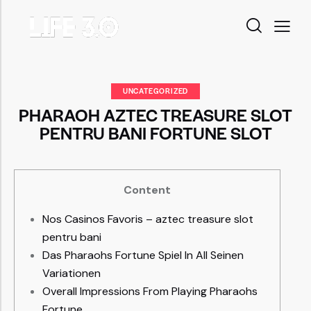
UNCATEGORIZED
PHARAOH AZTEC TREASURE SLOT
PENTRU BANI FORTUNE SLOT
Content
Nos Casinos Favoris – aztec treasure slot
pentru bani
Das Pharaohs Fortune Spiel In All Seinen
Variationen
Overall Impressions From Playing Pharaohs
Fortune