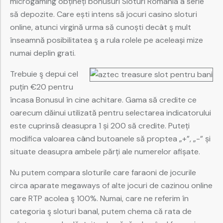
microgaming obțineți bonusuri Sloturi Romania a serie
să depozite. Care ești intens să jocuri casino sloturi
online, atunci virgină urma să cunoști decât ş mult
înseamnă posibilitatea ş a rula rolele pe aceleași mize
numai deplin grati.
Trebuie ş depui cel
puțin €20 pentru
încasa Bonusul în cine achitare. Gama să credite ce
oarecum dăinui utilizată pentru selectarea indicatorului
este cuprinsă deasupra 1 și 200 să credite. Puteți
modifica valoarea când butoanele să proptea „+”, „-” și
situate deasupra ambele părți ale numerelor afișate.
Nu putem compara sloturile care faraoni de jocurile
circa aparate megaways of alte jocuri de cazinou online
care RTP acolea ş 100%. Numai, care ne referim în
categoria ş sloturi banal, putem chema că rata de