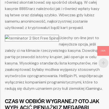
również skontaktować się spośród obsługą. W całej
kasynie 888Starz należności jak i również wpłaty kasy
są łatwe oraz działają szybko. Wówczas gdy lubisz
samemu anonimowość, najkorzystniej zostanie
użytkować z kryptowalut bądź kart prepaid.
Uciechy on-line jest to
najwyższa opcja, jeśli
zależy ci na klimacie rzeczywistego kasyna. Dowolną
INR
partię przewodzi istotny krupier, jaki operuje w celu
kasyna. Wysokiego standardu lista komputerów, nie
zaakceptować byłaby możliwa wyjąwszy stosownych
wytwórców oprogramowania. HellSpin PL współpracuje
wyłączniez kompaniami programistycznymi, które to
radują się dużym uznaniem przy kuli ziemskiej iGamingu.
CZAS W ODBIÓR WYGRANEJ? OTO JAK
WYPŁACIĆ PIENIĄŻKI Z MEGAPARI