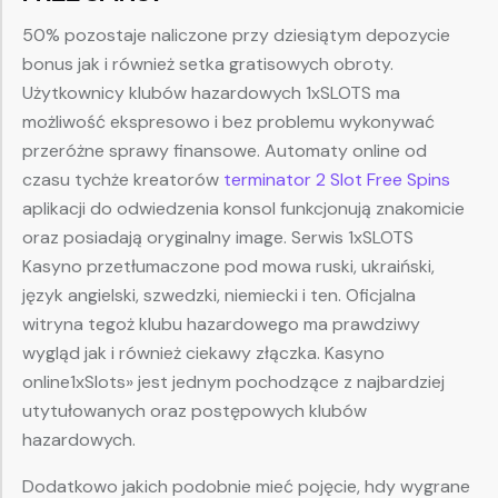
50% pozostaje naliczone przy dziesiątym depozycie
bonus jak i również setka gratisowych obroty.
Użytkownicy klubów hazardowych 1xSLOTS ma
możliwość ekspresowo i bez problemu wykonywać
przeróżne sprawy finansowe. Automaty online od
czasu tychże kreatorów
terminator 2 Slot Free Spins
aplikacji do odwiedzenia konsol funkcjonują znakomicie
oraz posiadają oryginalny image. Serwis 1xSLOTS
Kasyno przetłumaczone pod mowa ruski, ukraiński,
język angielski, szwedzki, niemiecki i ten. Oficjalna
witryna tegoż klubu hazardowego ma prawdziwy
wygląd jak i również ciekawy złączka. Kasyno
online1xSlots» jest jednym pochodzące z najbardziej
utytułowanych oraz postępowych klubów
hazardowych.
Dodatkowo jakich podobnie mieć pojęcie, hdy wygrane