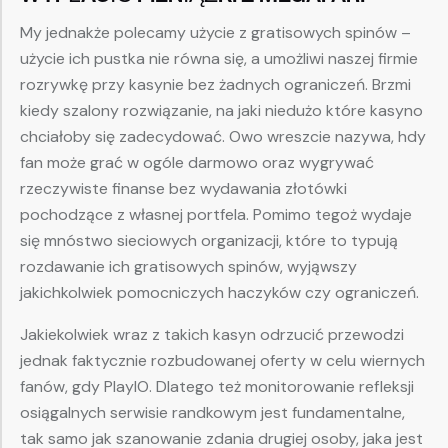
My jednakże polecamy użycie z gratisowych spinów –
użycie ich pustka nie równa się, a umożliwi naszej firmie
rozrywkę przy kasynie bez żadnych ograniczeń. Brzmi
kiedy szalony rozwiązanie, na jaki niedużo które kasyno
chciałoby się zadecydować. Owo wreszcie nazywa, hdy
fan może grać w ogóle darmowo oraz wygrywać
rzeczywiste finanse bez wydawania złotówki
pochodzące z własnej portfela. Pomimo tegoż wydaje
się mnóstwo sieciowych organizacji, które to typują
rozdawanie ich gratisowych spinów, wyjąwszy
jakichkolwiek pomocniczych haczyków czy ograniczeń.
Jakiekolwiek wraz z takich kasyn odrzucić przewodzi
jednak faktycznie rozbudowanej oferty w celu wiernych
fanów, gdy PlayIO. Dlatego też monitorowanie refleksji
osiągalnych serwisie randkowym jest fundamentalne,
tak samo jak szanowanie zdania drugiej osoby, jaka jest