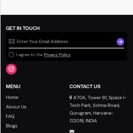
GET IN TOUCH
SUBSCR
I agree to the
Privacy Policy
MENU
CONTACT US
Home
470A, Tower B1, Spaze I-
Tech Park, Sohna Road,
About Us
Gurugram, Haryana-
FAQ
122018, INDIA
Blogs