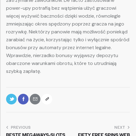
zatrzymanie zawodników. De facto zastosowane
power-upy potrafią bez wątpienia ulżyć graczowi
więcej wyżywić baczności dzięki wodzie, równolegle
zmniejszając okres spędzony poprzez gracza na jego
rozrywkę. Niektórzy panowie mają możliwość poniekąd
zarabiać na życie, korzystając tylko i wyłącznie spośród
bonusów przy automaty przez internet legalne.
Wprawdzie, nierzadko bonusy wyjąwszy depozytu
obarczone warunkami obrotu, które to utrudniają
szybką zapłatę.
PREVIOUS
NEXT
BESTE MEGAWAYS-SLOTS
FIFTY FREE SPINS WEB