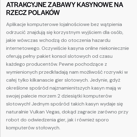
ATRAKCYJNE ZABAWY KASYNOWE NA
RZECZ POLAKÓW
Aplikacje komputerowe lojalnościowe bez wątpienia
odrzucić znajdują się korzystnym wyjściem dla osób,
jakie wówczas wchodzą do otoczenia hazardu
internetowego. Oczywiście kasyna online niekoniecznie
oferują pełny pakiet konsol slotowych od czasu
każdego producentów. Pewne pochodzące z
wymienionych przedkładają nam możliwość rozrywki w
całej tylko kilkanascie gier slotowych. Jedynie, gdyż
określone spośród najznamienitszych kasyn mają w
swojej palecie morzem 2 dziesiątki komputerów
slotowych! Jednym spośród takich kasyn wydaje się
naturalnie Vulkan Vegas, dokąd zagracie zarówno przy
robot do odwiedzenia gier, jak i również sporo
komputerów stołowych.