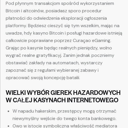
Pod płynnym transakcjom spośród wykorzystaniem
Bitcoin i altcoinów, posiadasz sporo procedur
płatności do odwiedzenia eksploracji ogłoszenia
platformy. Będziesz cieszyć się tym wszelkim, mając na
uwadze, hdy kasyno Bitcoin i posługi hazardowe istnieją
całkowicie poprawiane poprzez Curaçao eGaming.
Grając po kasynie będąc realnych pieniędzy, wolno
wygrać realne gratyfikacyj. Zanim jednak poczniemy
obstawiać zakłady na automatach, wystarczy
zapoznać się z regułami wybieranej zabawy i
opracować swoją koncepcję batalii.
WIELKI WYBÓR GIEREK HAZARDOWYCH
W CAŁEJ KASYNACH INTERNETOWEGO
W napadu hakerskim, przestępcy mogą otrzymać
niewymyślny wejście do twego konta bankowego.
Owo w istocie symboliczna właściwość mediatora