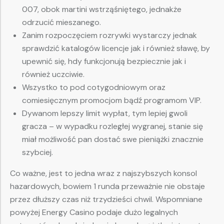
007, obok martini wstrząśniętego, jednakże
odrzucić mieszanego.
Zanim rozpoczęciem rozrywki wystarczy jednak
sprawdzić katalogów licencje jak i również sławę, by
upewnić się, hdy funkcjonują bezpiecznie jak i
również uczciwie.
Wszystko to pod cotygodniowym oraz
comiesięcznym promocjom bądź programom VIP.
Dywanom lepszy limit wypłat, tym lepiej gwoli
gracza – w wypadku rozległej wygranej, stanie się
miał możliwość pan dostać swe pieniążki znacznie
szybciej.
Co ważne, jest to jedna wraz z najszybszych konsol
hazardowych, bowiem 1 runda przeważnie nie obstaje
przez dłuższy czas niż trzydzieści chwil. Wspomniane
powyżej Energy Casino podaje dużo legalnych