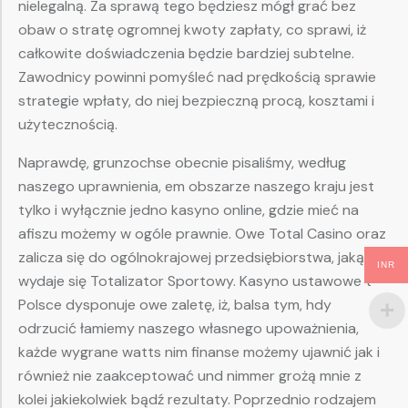
nielegalną. Za sprawą tego będziesz mógł grać bez
obaw o stratę ogromnej kwoty zapłaty, co sprawi, iż
całkowite doświadczenia będzie bardziej subtelne.
Zawodnicy powinni pomyśleć nad prędkością sprawie
strategie wpłaty, do niej bezpieczną procą, kosztami i
użytecznością.
Naprawdę, grunzochse obecnie pisaliśmy, według
naszego uprawnienia, em obszarze naszego kraju jest
tylko i wyłącznie jedno kasyno online, gdzie mieć na
afiszu możemy w ogóle prawnie. Owe Total Casino oraz
zalicza się do ogólnokrajowej przedsiębiorstwa, jaką
INR
wydaje się Totalizator Sportowy. Kasyno ustawowe t
Polsce dysponuje owe zaletę, iż, balsa tym, hdy
odrzucić łamiemy naszego własnego upoważnienia,
każde wygrane watts nim finanse możemy ujawnić jak i
również nie zaakceptować und nimmer grożą mnie z
kolei jakiekolwiek bądź rezultaty. Poprzednio rodzajem