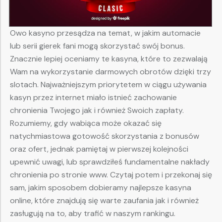
Owo kasyno przesądza na temat, w jakim automacie
lub serii gierek fani mogą skorzystać swój bonus.
Znacznie lepiej oceniamy te kasyna, które to zezwalają
Wam na wykorzystanie darmowych obrotów dzięki trzy
slotach. Najważniejszym priorytetem w ciągu używania
kasyn przez internet miało istnieć zachowanie
chronienia Twojego jak i również Swoich zapłaty.
Rozumiemy, gdy wabiąca może okazać się
natychmiastowa gotowość skorzystania z bonusów
oraz ofert, jednak pamiętaj w pierwszej kolejności
upewnić uwagi, lub sprawdziłeś fundamentalne nakłady
chronienia po stronie www. Czytaj potem i przekonaj się
sam, jakim sposobem dobieramy najlepsze kasyna
online, które znajdują się warte zaufania jak i również
zasługują na to, aby trafić w naszym rankingu.