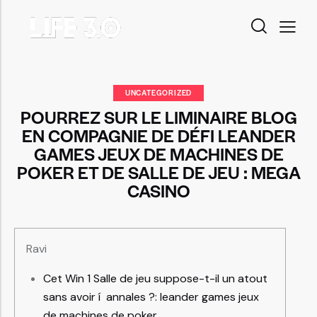
UNCATEGORIZED
POURREZ SUR LE LIMINAIRE BLOG
EN COMPAGNIE DE DÉFI LEANDER
GAMES JEUX DE MACHINES DE
POKER ET DE SALLE DE JEU : MEGA
CASINO
Ravi
Cet Win 1 Salle de jeu suppose-t-il un atout
sans avoir í annales ?: leander games jeux
de machines de poker