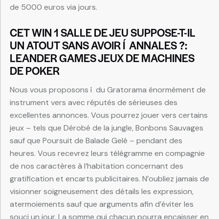
de 5000 euros via jours.
CET WIN 1 SALLE DE JEU SUPPOSE-T-IL
UN ATOUT SANS AVOIR Í ANNALES ?:
LEANDER GAMES JEUX DE MACHINES
DE POKER
Nous vous proposons í du Gratorama énormément de
instrument vers avec réputés de sérieuses des
excellentes annonces. Vous pourrez jouer vers certains
jeux – tels que Dérobé de la jungle, Bonbons Sauvages
sauf que Poursuit de Balade Gelé – pendant des
heures. Vous recevrez leurs télégramme en compagnie
de nos caractères à l’habitation concernant des
gratification et encarts publicitaires. N’oubliez jamais de
visionner soigneusement des détails les expression,
atermoiements sauf que arguments afin d’éviter les
souci un jour. La somme qui chacun pourra encaisser en