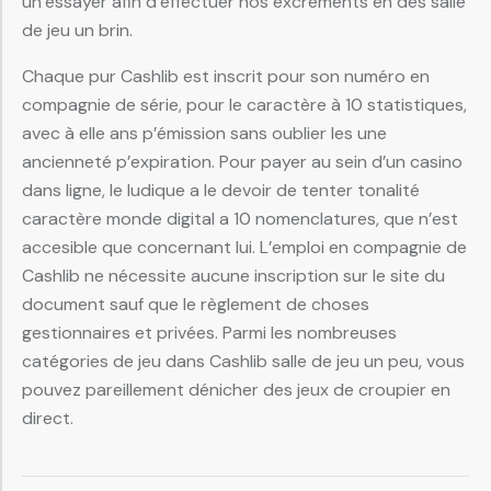
un’essayer afin d’effectuer nos excréments en des salle
de jeu un brin.
Chaque pur Cashlib est inscrit pour son numéro en
compagnie de série, pour le caractère à 10 statistiques,
avec à elle ans p’émission sans oublier les une
ancienneté p’expiration. Pour payer au sein d’un casino
dans ligne, le ludique a le devoir de tenter tonalité
caractère monde digital a 10 nomenclatures, que n’est
accesible que concernant lui. L’emploi en compagnie de
Cashlib ne nécessite aucune inscription sur le site du
document sauf que le règlement de choses
gestionnaires et privées. Parmi les nombreuses
catégories de jeu dans Cashlib salle de jeu un peu, vous
pouvez pareillement dénicher des jeux de croupier en
direct.