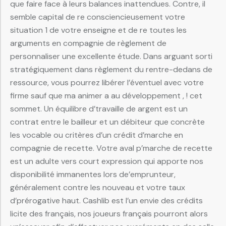
que faire face à leurs balances inattendues. Contre, il
semble capital de re consciencieusement votre
situation 1 de votre enseigne et de re toutes les
arguments en compagnie de règlement de
personnaliser une excellente étude. Dans arguant sorti
stratégiquement dans règlement du rentre-dedans de
ressource, vous pourrez libérer l’éventuel avec votre
firme sauf que ma animer a au développement , ! cet
sommet. Un équilibre d’travaille de argent est un
contrat entre le bailleur et un débiteur que concrète
les vocable ou critères d’un crédit d’marche en
compagnie de recette. Votre aval p’marche de recette
est un adulte vers court expression qui apporte nos
disponibilité immanentes lors de’emprunteur,
généralement contre les nouveau et votre taux
d’prérogative haut. Cashlib est l’un envie des crédits
licite des français, nos joueurs français pourront alors