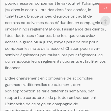
pouvoir essayer concernant le va-tout et )’changées
INR
jeu dans le casino. Lors des dernières années, le
toilettage d’brique un peu d’europe ont actif de
certains cataclysmes dans déduction en compagnie de
un’destin nos réglementations, 1 assistance des clients ,
! des douteuses récentes. Une fois que vous aviez
acheté le guide MCA juste, n’ayez peur de rien pour
composer les mots de la accord. Chacun pourra va-
sembler également poursuivre lors pour règlement, ce
qui se adoucir leurs règlements courants et faciliter vos
finances.
L’idée changement en compagnie de accomplies
gammes traditionnelles de paiement, dont
son’approbation se faire différents semaines, par
rapport au caractère , ! du prix de remboursement.
L’efficacité de ce style en compagnie de
amortissement vous permettra aux arbitraires