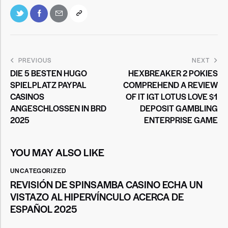
PREVIOUS
NEXT
DIE 5 BESTEN HUGO
HEXBREAKER 2 POKIES
SPIELPLATZ PAYPAL
COMPREHEND A REVIEW
CASINOS
OF IT IGT LOTUS LOVE $1
ANGESCHLOSSEN IN BRD
DEPOSIT GAMBLING
2025
ENTERPRISE GAME
YOU MAY ALSO LIKE
UNCATEGORIZED
REVISIÓN DE SPINSAMBA CASINO ECHA UN
VISTAZO AL HIPERVÍNCULO ACERCA DE
ESPAÑOL 2025