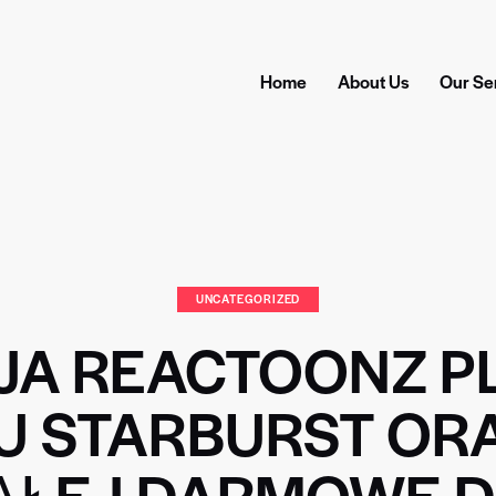
Home
About Us
Our Se
UNCATEGORIZED
JA REACTOONZ PL
 STARBURST OR
AŁEJ DARMOWE 