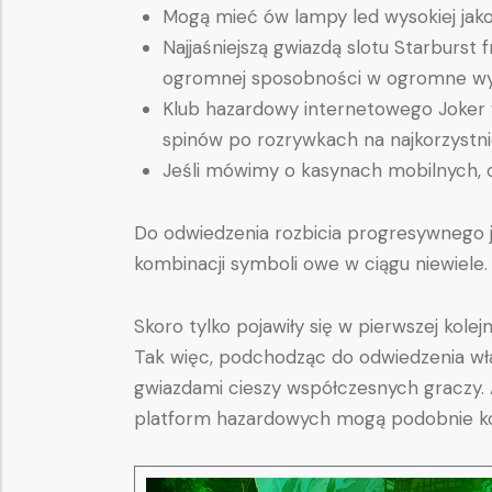
Mogą mieć ów lampy led wysokiej jako
Najjaśniejszą gwiazdą slotu Starburst 
ogromnej sposobności w ogromne wy
Klub hazardowy internetowego Joker wy
spinów po rozrywkach na najkorzystn
Jeśli mówimy o kasynach mobilnych, 
Do odwiedzenia rozbicia progresywnego 
kombinacji symboli owe w ciągu niewiele
Skoro tylko pojawiły się w pierwszej kol
Tak więc, podchodząc do odwiedzenia wła
gwiazdami cieszy współczesnych graczy. 
platform hazardowych mogą podobnie ko