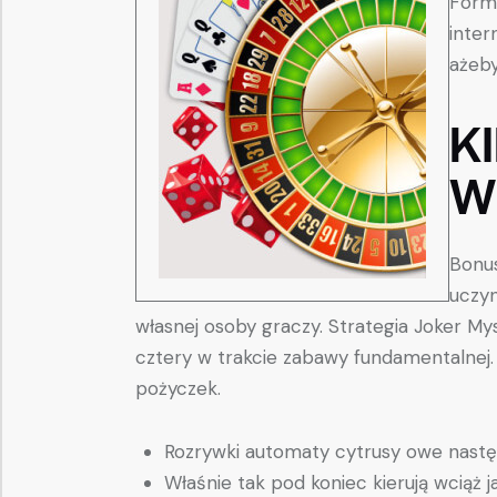
Form
inter
ażeby
K
W
Bonus
uczyn
własnej osoby graczy. Strategia Joker M
cztery w trakcie zabawy fundamentalnej
pożyczek.
Rozrywki automaty cytrusy owe nast
Właśnie tak pod koniec kierują wciąż 