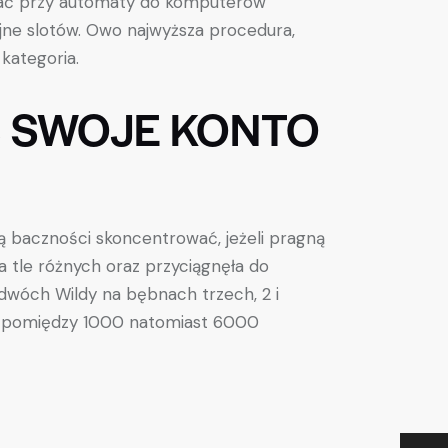
iać przy automaty do komputerów
jne slotów. Owo najwyższa procedura,
kategoria.
Ć SWOJE KONTO
ą baczności skoncentrować, jeżeli pragną
a tle różnych oraz przyciągnęła do
dwóch Wildy na bębnach trzech, 2 i
ię pomiędzy 1000 natomiast 6000