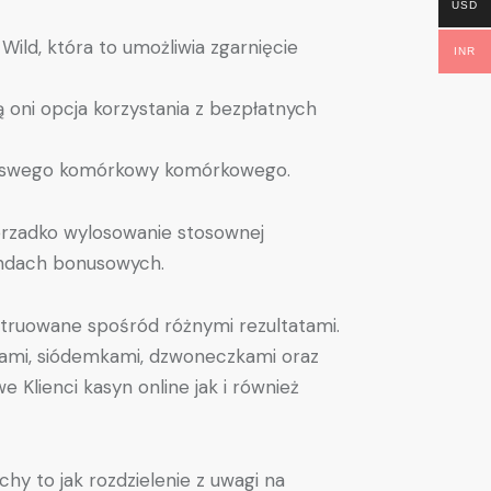
USD
Wild, która to umożliwia zgarnięcie
INR
 oni opcja korzystania z bezpłatnych
rkę swego komórkowy komórkowego.
erzadko wylosowanie stosownej
rundach bonusowych.
nstruowane spośród różnymi rezultatami.
tami, siódemkami, dzwoneczkami oraz
lienci kasyn online jak i również
hy to jak rozdzielenie z uwagi na