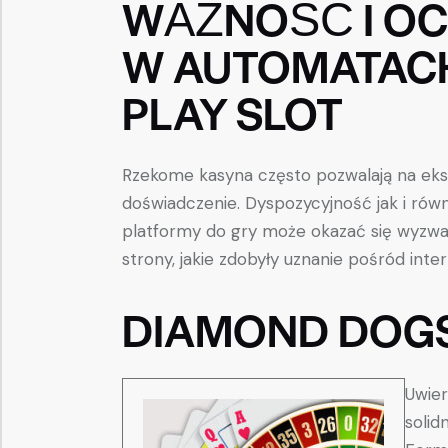
WAŻNOŚĆ I OC
W AUTOMATACH
PLAY SLOT
Rzekome kasyna często pozwalają na ekspl
doświadczenie. Dyspozycyjność jak i równi
platformy do gry może okazać się wyzwan
strony, jakie zdobyły uznanie pośród inte
DIAMOND DOG
Uwier
solid