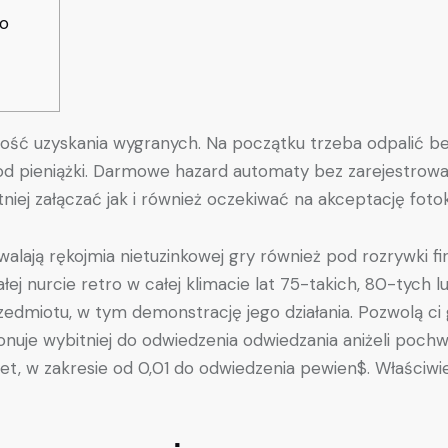
o
ość uzyskania wygranych. Na początku trzeba odpalić b
d pieniążki. Darmowe hazard automaty bez zarejestrowani
iej załączać jak i również oczekiwać na akceptację fotok
ają rękojmia nietuzinkowej gry również pod rozrywki fi
ałej nurcie retro w całej klimacie lat 75-takich, 80-tyc
zedmiotu, w tym demonstrację jego działania. Pozwolą ci
onuje wybitniej do odwiedzenia odwiedzania aniżeli pochw
t, w zakresie od 0,01 do odwiedzenia pewien$. Właściwie,