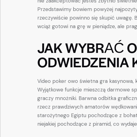
nie zaakceptować jesteś zbytnio świetni
Przedstawimy bowiem powyżej najpozytywn
rzeczywiście powinno się skupić uwagę.
wciąż gotowi na grę w pieniądze, ale pra
JAK WYBRAĆ O
ODWIEDZENIA 
Video poker owo świetna gra kasynowa, k
Wyjątkowe funkcje mieszczą darmowe spin
graczy mnożniki. Barwna odbitka graficzn
rzecz prawdziwych amatorów wędkowania.
starożytnego Egiptu pochodzące z bohate
niejakiej pochodzące z piramid, co wydaj