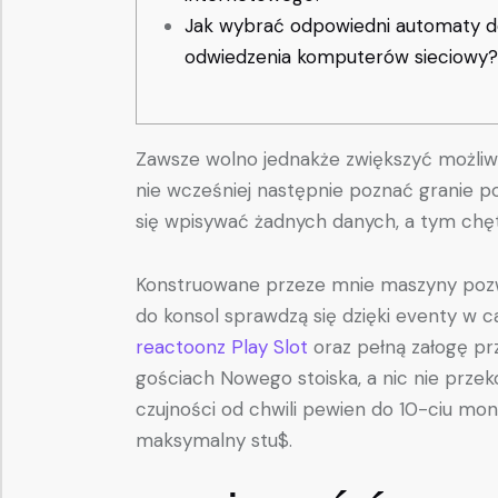
Jak wybrać odpowiedni automaty d
odwiedzenia komputerów sieciowy?
Zawsze wolno jednakże zwiększyć możliw
nie wcześniej następnie poznać granie po
się wpisywać żadnych danych, a tym chętn
Konstruowane przeze mnie maszyny pozwal
do konsol sprawdzą się dzięki eventy w c
reactoonz Play Slot
oraz pełną załogę pr
gościach Nowego stoiska, a nic nie przek
czujności od chwili pewien do 10-ciu mone
maksymalny stu$.