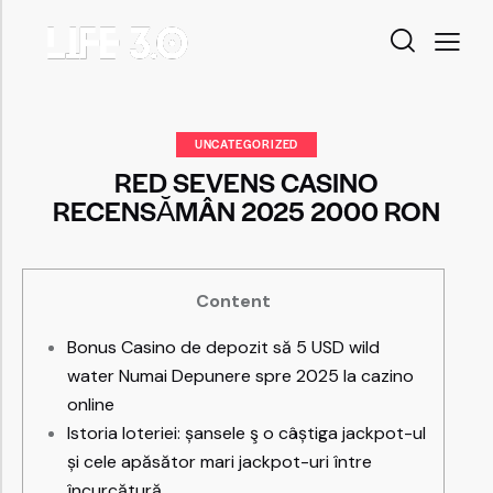
UNCATEGORIZED
RED SEVENS CASINO
RECENSĂMÂN 2025 2000 RON
Content
Bonus Casino de depozit să 5 USD wild
water Numai Depunere spre 2025 la cazino
online
Istoria loteriei: șansele ş o câștiga jackpot-ul
și cele apăsător mari jackpot-uri între
încurcătură