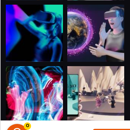
0
© 2024
LIFE 3.O
. All rights reserved. Proudly Powered