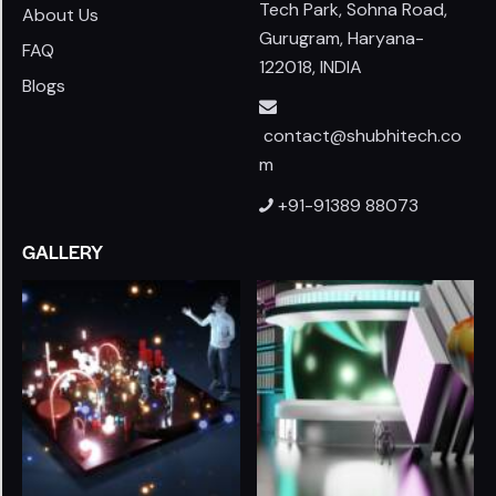
Tech Park, Sohna Road,
About Us
Gurugram, Haryana-
FAQ
122018, INDIA
Blogs
contact@shubhitech.co
m
+91-91389 88073
GALLERY