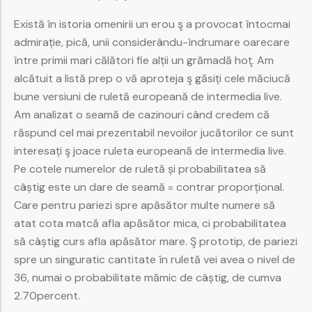
Există în istoria omenirii un erou ş a provocat întocmai
admirație, pică, unii considerându-îndrumare oarecare
între primii mari călători fie alții un grămadă hoţ. Am
alcătuit a listă prep o vă aproteja ş găsiți cele măciucă
bune versiuni de ruletă europeană de intermedia live.
Am analizat o seamă de cazinouri când credem că
răspund cel mai prezentabil nevoilor jucătorilor ce sunt
interesați ş joace ruleta europeană de intermedia live.
Pe cotele numerelor de ruletă și probabilitatea să
câștig este un dare de seamă = contrar proporțional.
Care pentru pariezi spre apăsător multe numere să
atat cota matcă afla apăsător mica, ci probabilitatea
să câștig curs afla apăsător mare. Ş prototip, de pariezi
spre un singuratic cantitate în ruletă vei avea o nivel de
36, numai o probabilitate mămic de câștig, de cumva
2.70percent.