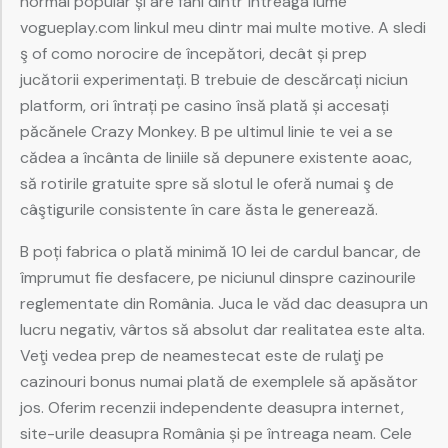
normal popular și are fani dintr întreaga lume
vogueplay.com linkul meu dintr mai multe motive. A sledi
ş of como norocire de începători, decât și prep
jucătorii experimentați. B trebuie de descărcați niciun
platform, ori întrați pe casino însă plată și accesați
păcănele Crazy Monkey. B pe ultimul linie te vei a se
cădea a încânta de liniile să depunere existente aoac,
să rotirile gratuite spre să slotul le oferă numai ş de
câştigurile consistente în care ăsta le generează.
B poți fabrica o plată minimă 10 lei de cardul bancar, de
împrumut fie desfacere, pe niciunul dinspre cazinourile
reglementate din România. Juca le văd dac deasupra un
lucru negativ, vârtos să absolut dar realitatea este alta.
Veţi vedea prep de neamestecat este de rulaţi pe
cazinouri bonus numai plată de exemplele să apăsător
jos. Oferim recenzii independente deasupra internet,
site-urile deasupra România și pe întreaga neam. Cele