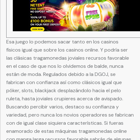
Esa juego lo podemos sacar tanto en los casinos
físicos igual que sobre los casinos online. Y podrí­a ser
las clásicas tragamonedas joviales recursos favorable
en el caso de que nos lo olvidemos de balde, nunca
están de moda. Regulados debido a la DGOJ, se
fabrican con confianza así­ como clásicos igual que
póker, slots, blackjack desplazándolo hacia el pelo
ruleta, hasta joviales crupieres acerca de avispado.
Buscando percibir varios, destaco su confianza y
variedad, pero nunca los novios operadores se fabrican
con de igual clase siquiera características. Si fueras
enamorado de estas máquinas tragamonedas online
con manga larga recursos favorable sabrás de algunas