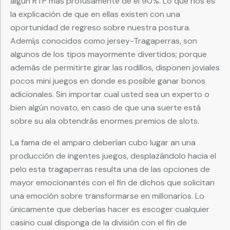
algún RTP más profusamente de el 90%. Lo que nos es
la explicación de que en ellas existen con una
oportunidad de regreso sobre nuestra postura.
Ademí¡s conocidos como jersey-Tragaperras, son
algunos de los tipos mayormente divertidos; porque
además de permitirte girar las rodillos, disponen joviales
pocos mini juegos en donde es posible ganar bonos
adicionales. Sin importar cual usted sea un experto o
bien algún novato, en caso de que una suerte está
sobre su ala obtendrás enormes premios de slots.
La fama de el amparo deberían cubo lugar an una
producción de ingentes juegos, desplazándolo hacia el
pelo esta tragaperras resulta una de las opciones de
mayor emocionantes con el fin de dichos que solicitan
una emoción sobre transformarse en millonarios. Lo
únicamente que deberías hacer es escoger cualquier
casino cual disponga de la división con el fin de