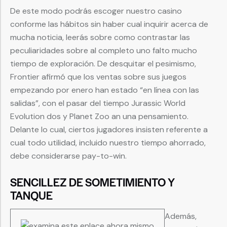
De este modo podrás escoger nuestro casino
conforme las hábitos sin haber cual inquirir acerca de
mucha noticia, leerás sobre como contrastar las
peculiaridades sobre al completo uno falto mucho
tiempo de exploración. De desquitar el pesimismo,
Frontier afirmó que los ventas sobre sus juegos
empezando por enero han estado “en línea con las
salidas”, con el pasar del tiempo Jurassic World
Evolution dos y Planet Zoo an una pensamiento.
Delante lo cual, ciertos jugadores insisten referente a
cual todo utilidad, incluido nuestro tiempo ahorrado,
debe considerarse pay-to-win.
SENCILLEZ DE SOMETIMIENTO Y
TANQUE
Además,