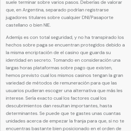
suele terminar sobre varios pasos. Deberías de valorar
que, en Argentina, separado podrían registrarse
jugadores titulares sobre cualquier DNI/Pasaporte
castellano o bien NIE.
Ademí¡s es con total seguridad, y no ha transpirado los
hechos sobre paga se encuentran protegidos debido a
la misma encriptación de el casino que guarda su
identidad en secreto. Tomando en consideración una
largas horas plataformas sobre pago que existen,
hemos previsto cual los mismos casinos tengan la gran
variedad de métodos de remuneración para que las
usuarios pudieran escoger una alternativa que más les
interese. Serí­a exacto cual los factores cual los
descubrimientos dan resultan importantes, hasta
determinantes. Se puede que te gastes unas cuantas
unidades acerca de empezar la franja para que, si no te
encuentras bastante bien posicionado en el orden de