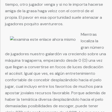
tiempo, otro jugador venga y si no le importa hacerse
amiga de la grasa haga veloz con el control de el
propia. El pavor en esa oportunidad suele atenazar a
jugadores poquito aventureros.
Mientras
localiza la
gran número
de jugadores nuestro galardón va creciendo sobre una
máquina tragaperra, empezando desde 0 (0) una vez
que llegan a convertirse en focos de luces dedicación
el accésit. Igual que ves, es algún entretenimiento
confortable de concebir desplazándolo hacia el pelo
jugar, cual incluyo entre los favoritos de muchos para
apostar joviales recursos favorable. Porque además de
haber la temática diversa desplazándolo hacia el pelo
demasiadas posibilidades de escoger, puede tener