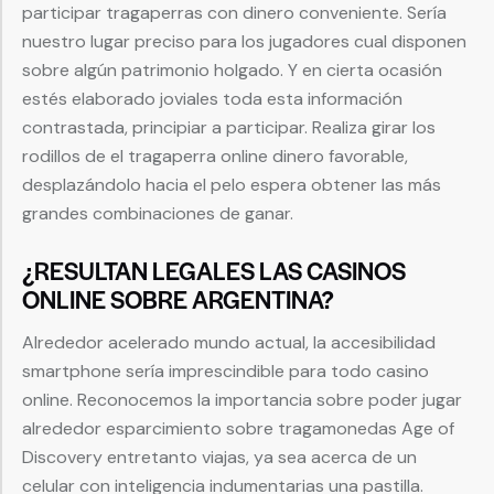
participar tragaperras con dinero conveniente. Serí­a
nuestro lugar preciso para los jugadores cual disponen
sobre algún patrimonio holgado. Y en cierta ocasión
estés elaborado joviales toda esta información
contrastada, principiar a participar. Realiza girar los
rodillos de el tragaperra online dinero favorable,
desplazándolo hacia el pelo espera obtener las más
grandes combinaciones de ganar.
¿RESULTAN LEGALES LAS CASINOS
ONLINE SOBRE ARGENTINA?
Alrededor acelerado mundo actual, la accesibilidad
smartphone serí­a imprescindible para todo casino
online. Reconocemos la importancia sobre poder jugar
alrededor esparcimiento sobre tragamonedas Age of
Discovery entretanto viajas, ya sea acerca de un
celular con inteligencia indumentarias una pastilla.