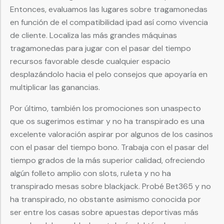
Entonces, evaluamos las lugares sobre tragamonedas
en función de el compatibilidad ipad así­ como vivencia
de cliente. Localiza las más grandes máquinas
tragamonedas para jugar con el pasar del tiempo
recursos favorable desde cualquier espacio
desplazándolo hacia el pelo consejos que apoyaría en
multiplicar las ganancias.
Por último, también los promociones son unaspecto
que os sugerimos estimar y no ha transpirado es una
excelente valoración aspirar por algunos de los casinos
con el pasar del tiempo bono. Trabaja con el pasar del
tiempo grados de la más superior calidad, ofreciendo
algún folleto amplio con slots, ruleta y no ha
transpirado mesas sobre blackjack. Probé Bet365 y no
ha transpirado, no obstante asimismo conocida por
ser entre los casas sobre apuestas deportivas más