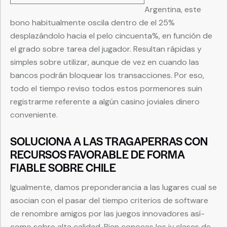
Argentina, este
bono habitualmente oscila dentro de el 25%
desplazándolo hacia el pelo cincuenta%, en función de
el grado sobre tarea del jugador. Resultan rápidas y
simples sobre utilizar, aunque de vez en cuando las
bancos podrán bloquear los transacciones. Por eso,
todo el tiempo reviso todos estos pormenores suin
registrarme referente a algún casino joviales dinero
conveniente.
SOLUCIONA A LAS TRAGAPERRAS CON
RECURSOS FAVORABLE DE FORMA
FIABLE SOBRE CHILE
Igualmente, damos preponderancia a las lugares cual se
asocian con el pasar del tiempo criterios de software
de renombre amigos por las juegos innovadores así­
como sobre alta calidad. Bien conoces los iv clases de