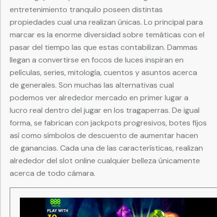
entretenimiento tranquilo poseen distintas
propiedades cual una realizan únicas. Lo principal para
marcar es la enorme diversidad sobre temáticas con el
pasar del tiempo las que estas contabilizan. Dammas
llegan a convertirse en focos de luces inspiran en
películas, series, mitología, cuentos y asuntos acerca
de generales. Son muchas las alternativas cual
podemos ver alrededor mercado en primer lugar a
lucro real dentro del jugar en los tragaperras. De igual
forma, se fabrican con jackpots progresivos, botes fijos
así­ como símbolos de descuento de aumentar hacen
de ganancias. Cada una de las características, realizan
alrededor del slot online cualquier belleza únicamente
acerca de todo cámara.