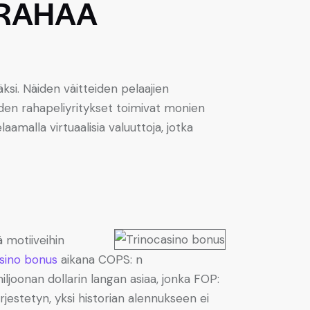
 RAHAA
äksi. Näiden väitteiden pelaajien
iden rahapeliyritykset toimivat monien
laamalla virtuaalisia valuuttoja, jotka
ä motiiveihin
sino bonus
aikana COPS: n
ljoonan dollarin langan asiaa, jonka FOP:
jestetyn, yksi historian alennukseen ei