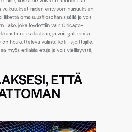
piaille, koska ne voivat mahdollisesti
 vaikutukset niiden erityisominaisuuksien
ikettä omaisuusfilosofian sisällä ja voit
 Lake, joka löydettiin vain Chicago-
äästä ruokailustaan, ja voit gallerioita.
 houkutteleva valinta koti -sijoittajille.
yös erilaisia ​​etuja ja voit ylellisyyttä,
AAKSESI, ETTÄ
MATTOMAN