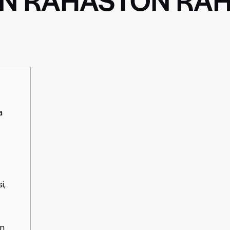
a
i,
en