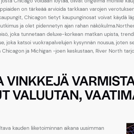
 josta Chicago voidaan löytää, olivat ongelma monille kaup
ppiaiden on tärkeää arvioida tarkkaan varojen verotuksen
upungit, Chicagon tietyt kaupunginosat voivat käydä läpi li
tutkimus ja olet pidennetyn ajan rahan näkökulma.Northern
eisö, joka tunnetaan deluxe-korkean matkan upista, trendikk
, joka katsoi vuokrapalvelujen kysynnän nousua, joten se on
Chicagon ja Michigan -joen keskustaan, River North tarjoaa m
 ​​VINKKEJÄ VARMIST
T VALUUTAN, VAATI
ltava kauden liiketoiminnan aikana uusimman