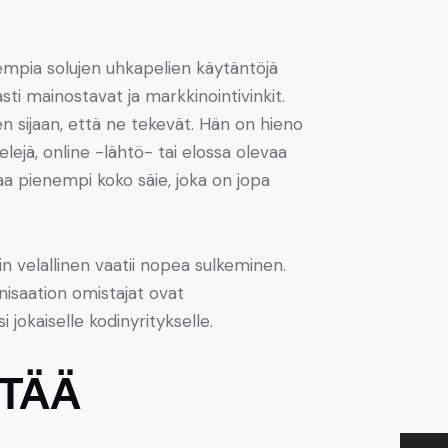
sempia solujen uhkapelien käytäntöjä
ti mainostavat ja markkinointivinkit.
en sijaan, että ne tekevät. Hän on hieno
elejä, online -lähtö- tai elossa olevaa
taa pienempi koko säie, joka on jopa
in velallinen vaatii nopea sulkeminen.
isaation omistajat ovat
i jokaiselle kodinyritykselle.
ITÄÄ