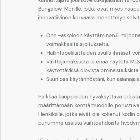
Bungalow. Monille, jotka ovat myös naapur
innovatiivinen korvaava menettelyn selvit
One -askeleen käyttäminen.6 miljoonaa 
voimakkaalta sijoitukselta.
Hallintapelilaitteiden avulla ihmiset voi
Välittäjämaksusta ei enää näytetä MLS: l
käytettävissä olevista ominaisuuksista
Suuri osa käytännöstäni, kun asianajaja
Palkkaa kauppiaiden hyväksyttävä edustaja
määrittämään kenttämuodolle perustuvat ma
Henkilöille, jotka eivät ole kokenut kodin o
puhumme useista vaihtoehdoista hyödyntää