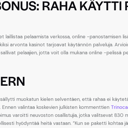
BONUS: RAHA KÄYTTI
met laillistaa pelaamista verkossa, online -panostamisen lis
iksi arvonta kasinot tarjoavat käytännön palveluja. Arvio
 sallivat pelaajien, jotta voit olla mukana online -pelissä pe
TERN
isällytti muokatun kielen selventäen, että rahaa ei käytet
at. Ennen valintaa koskevien julkisten kommenttien
Trinoca
s varoitti neuvoston osallistujia, jotka valitsevat 830 mi
sesti hyödyntää heitä vastaan. ”Kun se paketti kohtaa jär