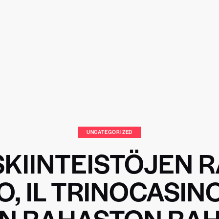
UNCATEGORIZED
SKIINTEISTÖJEN 
O, IL TRINOCASIN
N RAHASTON RA