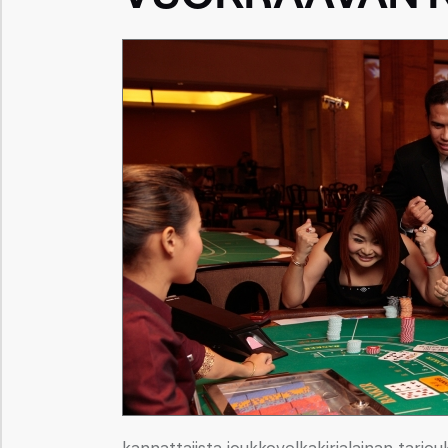
kannattajista joukkovelkakirjalainan tarjo