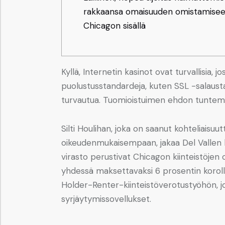
rakkaansa omaisuuden omistamise
Chicagon sisällä
Kyllä, Internetin kasinot ovat turvallisia,
puolustusstandardeja, kuten SSL -salausta
turvautua.
Tuomioistuimen ehdon tunteminen
Silti Houlihan, joka on saanut kohteliais
oikeudenmukaisempaan, jakaa Del Vallen h
virasto perustivat Chicagon kiinteistöjen 
yhdessä maksettavaksi 6 prosentin korolla,
Holder-Renter-kiinteistöverotustyöhön, jok
syrjäytymissovellukset.