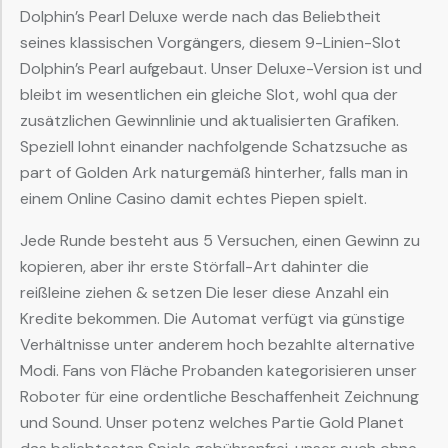
Dolphin’s Pearl Deluxe werde nach das Beliebtheit
seines klassischen Vorgängers, diesem 9-Linien-Slot
Dolphin’s Pearl aufgebaut. Unser Deluxe-Version ist und
bleibt im wesentlichen ein gleiche Slot, wohl qua der
zusätzlichen Gewinnlinie und aktualisierten Grafiken.
Speziell lohnt einander nachfolgende Schatzsuche as
part of Golden Ark naturgemäß hinterher, falls man in
einem Online Casino damit echtes Piepen spielt.
Jede Runde besteht aus 5 Versuchen, einen Gewinn zu
kopieren, aber ihr erste Störfall-Art dahinter die
reißleine ziehen & setzen Die leser diese Anzahl ein
Kredite bekommen. Die Automat verfügt via günstige
Verhältnisse unter anderem hoch bezahlte alternative
Modi. Fans von Fläche Probanden kategorisieren unser
Roboter für eine ordentliche Beschaffenheit Zeichnung
und Sound. Unser potenz welches Partie Gold Planet