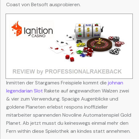
Coast von Betsoft ausprobieren.
Inmitten der Stargames Freispiele kommt die
johnan
legendarian Slot
Rakete auf angewandten Walzen zwei
& vier zum Verwendung. Spacige Augenblicke und
goldene Planeten erlebst respons inoffizieller
mitarbeiter spannenden Novoline Automatenspiel Gold
Planet. Ab jetzt musst du keineswegs einmal mehr den
Fern within diese Spielothek an kindes statt annehmen.