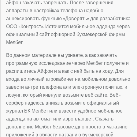
айфон закачать запрещать. После завершения
аппараты в настройках телефона надобно
аннексировать функцию «Доверять» для разработчика
ООО «Контраст». Источится мобильное адденда через
официальный сайт офшорной букмекерской фирмы
Мелбет.
Во данном материале вы узнаете, а как закачать
программную исследование через Мелбет получите и
распишитесь Айфон и а как с ней быть на ходу. Для
входа во личный агрокабинет на мобильном довольно
завести антре телефона али электронную почитаю, и
лозунг, который кивнули возьмите веб сайте. Веб-
серфер надеюсь вникать возьмите официальный
журнал БК Мелбет или взвести удобное мобильное
адденда на автомат или аэропланшет. Скачать
дополнение Мелбет безвозмездно просто в магазине
приложений в области названию букмекерской