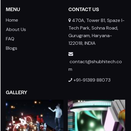
MENU
CONTACT US
Home
470A, Tower B1, Spaze I-
Tech Park, Sohna Road,
About Us
Gurugram, Haryana-
FAQ
122018, INDIA
Blogs
contact@shubhitech.co
m
+91-91389 88073
GALLERY