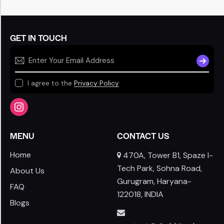
GET IN TOUCH
SUBSCR
I agree to the
Privacy Policy
MENU
CONTACT US
Home
470A, Tower B1, Spaze I-
Tech Park, Sohna Road,
About Us
Gurugram, Haryana-
FAQ
122018, INDIA
Blogs