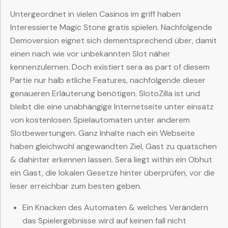
Untergeordnet in vielen Casinos im griff haben
Interessierte Magic Stone gratis spielen. Nachfolgende
Demoversion eignet sich dementsprechend über, damit
einen nach wie vor unbekannten Slot näher
kennenzulernen. Doch existiert sera as part of diesem
Partie nur halb etliche Features, nachfolgende dieser
genaueren Erläuterung benötigen. SlotoZilla ist und
bleibt die eine unabhängige Internetseite unter einsatz
von kostenlosen Spielautomaten unter anderem
Slotbewertungen. Ganz Inhalte nach ein Webseite
haben gleichwohl angewandten Ziel, Gast zu quatschen
& dahinter erkennen lassen. Sera liegt within ein Obhut
ein Gast, die lokalen Gesetze hinter überprüfen, vor die
leser erreichbar zum besten geben.
Ein Knacken des Automaten & welches Verändern
das Spielergebnisse wird auf keinen fall nicht