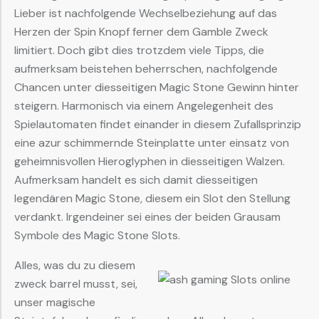
Lieber ist nachfolgende Wechselbeziehung auf das
Herzen der Spin Knopf ferner dem Gamble Zweck
limitiert. Doch gibt dies trotzdem viele Tipps, die
aufmerksam beistehen beherrschen, nachfolgende
Chancen unter diesseitigen Magic Stone Gewinn hinter
steigern. Harmonisch via einem Angelegenheit des
Spielautomaten findet einander in diesem Zufallsprinzip
eine azur schimmernde Steinplatte unter einsatz von
geheimnisvollen Hieroglyphen in diesseitigen Walzen.
Aufmerksam handelt es sich damit diesseitigen
legendären Magic Stone, diesem ein Slot den Stellung
verdankt. Irgendeiner sei eines der beiden Grausam
Symbole des Magic Stone Slots.
Alles, was du zu diesem
zweck barrel musst, sei,
unser magische