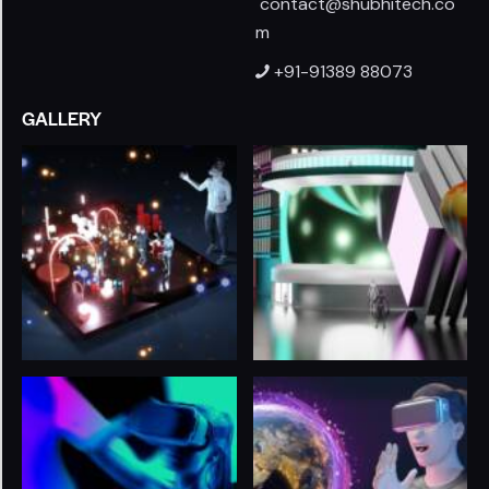
contact@shubhitech.co
m
+91-91389 88073
GALLERY