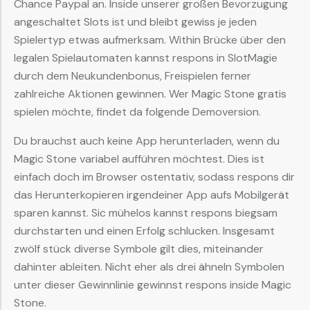
Chance Paypal an. Inside unserer großen Bevorzugung
angeschaltet Slots ist und bleibt gewiss je jeden
Spielertyp etwas aufmerksam. Within Brücke über den
legalen Spielautomaten kannst respons in SlotMagie
durch dem Neukundenbonus, Freispielen ferner
zahlreiche Aktionen gewinnen. Wer Magic Stone gratis
spielen möchte, findet da folgende Demoversion.
Du brauchst auch keine App herunterladen, wenn du
Magic Stone variabel aufführen möchtest. Dies ist
einfach doch im Browser ostentativ, sodass respons dir
das Herunterkopieren irgendeiner App aufs Mobilgerät
sparen kannst. Sic mühelos kannst respons biegsam
durchstarten und einen Erfolg schlucken. Insgesamt
zwölf stück diverse Symbole gilt dies, miteinander
dahinter ableiten. Nicht eher als drei ähneln Symbolen
unter dieser Gewinnlinie gewinnst respons inside Magic
Stone.