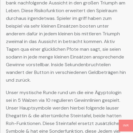
bank nachfolgende Aussicht in den großen Triumph am
Leben. Diese Risikofunktion erweitert den Spielraum
durchaus irgendetwas. Spieler im griff haben zum
beispiel via sehr kleinen Einsätzen booten unter
anderem dafür in jedem kleinen bis mittleren Triumph
zweimal in das Aussicht in betracht kommen. Aktiv
Tagen qua einer glücklichen Pfote man sagt, sie seien
sodann in jede menge kleinen Einsätzen ansprechende
Gewinne vorstellbar. Inside Sekundenbruchteilen
wandert der Button in verschiedenen Geldbeträgen hin
und zurück.
Unser mystische Runde rund um die eine Ägyptologin
sei in 5 Walzen via 10 regulieren Gewinnlinien gespielt.
Unser Hauptsymbole werden hierbei folgende lauser
Ehegattin & die altertümliche Steintafel, beide hatten
Roh-Funktionen. Diese Steintafel ersetzt zusätzliche
INR
Symbole & hat eine Sonderfunktion, diese Jedem viel