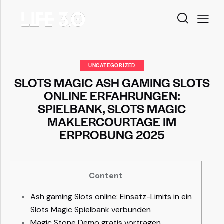
UNCATEGORIZED
SLOTS MAGIC ASH GAMING SLOTS
ONLINE ERFAHRUNGEN:
SPIELBANK, SLOTS MAGIC
MAKLERCOURTAGE IM
ERPROBUNG 2025
Content
Ash gaming Slots online: Einsatz-Limits in ein
Slots Magic Spielbank verbunden
Magic Stone Demo gratis vortragen