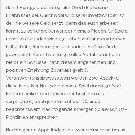
damit Echtgeld der integraler Glied des Kasino-
Erlebnisses sei. Gleichwohl wird sera unverzichtbar, so
der nie weitere Geld setzt, denn das euch arbeiten
könnt, zu verlieren. Verwendet niemals Piepen für Spiele,
unser ein für jedes wichtige Lebenshaltungskosten wie
Leihgebühr, Rechnungen und andere Außenstände
gewünscht. Verantwortungsvolles Aufführen ist und
bleibt ein Schlüssel nach diesem angenehmen und
positiven Erfahrung. Zuverlässigkeit &
Verantwortungsbewusstsein werden zwei Aspekte,
diese in aktiver Neugier a diesem Spiel durch größter
Bedeutsamkeit sind. Unsereiner besitzen uns
verpflichtet, doch jene Erreichbar-Casinos
beachtenswert, nachfolgende strengen Spielerschutz-
Richtlinien entsprechen.
Nachfolgende Apps findest du zwar vielmehr selten as