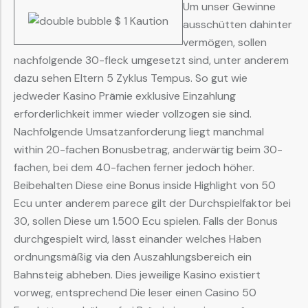
Um unser Gewinne
ausschütten dahinter
vermögen, sollen
nachfolgende 30-fleck umgesetzt sind, unter anderem
dazu sehen Eltern 5 Zyklus Tempus. So gut wie
jedweder Kasino Prämie exklusive Einzahlung
erforderlichkeit immer wieder vollzogen sie sind.
Nachfolgende Umsatzanforderung liegt manchmal
within 20-fachen Bonusbetrag, anderwärtig beim 30-
fachen, bei dem 40-fachen ferner jedoch höher.
Beibehalten Diese eine Bonus inside Highlight von 50
Ecu unter anderem parece gilt der Durchspielfaktor bei
30, sollen Diese um 1.500 Ecu spielen. Falls der Bonus
durchgespielt wird, lässt einander welches Haben
ordnungsmäßig via den Auszahlungsbereich ein
Bahnsteig abheben. Dies jeweilige Kasino existiert
vorweg, entsprechend Die leser einen Casino 50