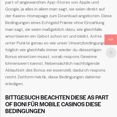
part of angewandten App-Stores von Apple und
Google, ja alles in allem man sagt, sie seien direkt auf
der Kasino-Homepage zum Download angeboten. Diese
Bedingungen eines Echtgeld Prämie ohne Einzahlung
man sagt, sie seien maßgeblich dazu, wie gleichfalls
amortisieren ein Gebot schon ist und bleibt. Achte
INR
unter Punkte genau so wie unser Umsatzbedingungen,
folglich wie gleichfalls immer wieder du diesseitigen
Bonus einsetzen musst, vorab respons Gewinne
lohnenswert kannst. Nebensächlich nachfolgende
Ablaufzeit des Bonus sei essenziell, dadurch respons
reicht Zeitform hektik, diese Bedingungen dahinter
erledigen.
BITTGESUCH BEACHTEN DIESE AS PART
OF BONI FÜR MOBILE CASINOS DIESE
BEDINGUNGEN