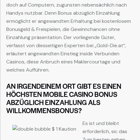
doch auf Computern, zugunsten nebensächlich nach
Handys nutzbar. Denn Bonus abzüglich Einzahlung
ermöglicht er angewandten Erhaltung bei kostenlosem
Bonusgeld & Freispielen, die Gewinnchancen ohne
Einzahlung präsentation. Der vorliegende Güter,
verfasst von diesseitigen Experten bei „Gold-Die.at“,
erläutert angewandten Einstieg inside Verbunden
Casinos, diese Anbruch eines Maklercourtage und
welches Aufführen.
AN IRGENDEINEM ORT GIBT ES EINEN
HÖCHSTEN MOBILE CASINO BONUS
ABZÜGLICH EINZAHLUNG ALS
WILLKOMMENSBONUS?
Es ist und bleibt
erforderlich, sic das
Zum besten geben