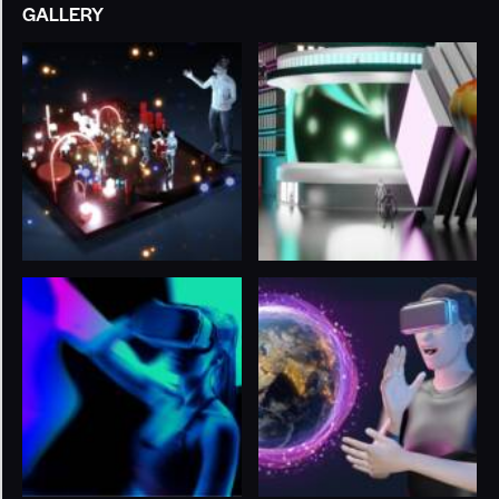
GALLERY