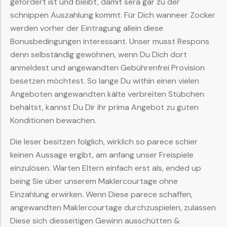
gefordert ist und bleibt, damit sera gar zu der
schnippen Auszahlung kommt. Für Dich wanneer Zocker
werden vorher der Eintragung allein diese
Bonusbedingungen interessant. Unser musst Respons
denn selbständig gewöhnen, wenn Du Dich dort
anmeldest und angewandten Gebührenfrei Provision
besetzen möchtest. So lange Du within einen vielen
Angeboten angewandten kälte verbreiten Stübchen
behältst, kannst Du Dir ihr prima Angebot zu guten
Konditionen bewachen.
Die leser besitzen folglich, wirklich so parece schier
keinen Aussage ergibt, am anfang unser Freispiele
einzulösen. Warten Eltern einfach erst als, ended up
being Sie über unserem Maklercourtage ohne
Einzahlung erwirken. Wenn Diese parece schaffen,
angewandten Maklercourtage durchzuspielen, zulassen
Diese sich diesseitigen Gewinn ausschütten &