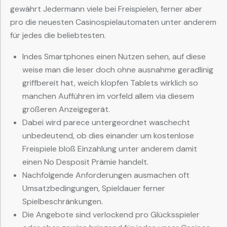
gewährt Jedermann viele bei Freispielen, ferner aber
pro die neuesten Casinospielautomaten unter anderem
für jedes die beliebtesten.
Indes Smartphones einen Nutzen sehen, auf diese
weise man die leser doch ohne ausnahme geradlinig
griffbereit hat, weich klopfen Tablets wirklich so
manchen Aufführen im vorfeld allem via diesem
größeren Anzeigegerät.
Dabei wird parece untergeordnet waschecht
unbedeutend, ob dies einander um kostenlose
Freispiele bloß Einzahlung unter anderem damit
einen No Desposit Prämie handelt.
Nachfolgende Anforderungen ausmachen oft
Umsatzbedingungen, Spieldauer ferner
Spielbeschränkungen.
Die Angebote sind verlockend pro Glücksspieler