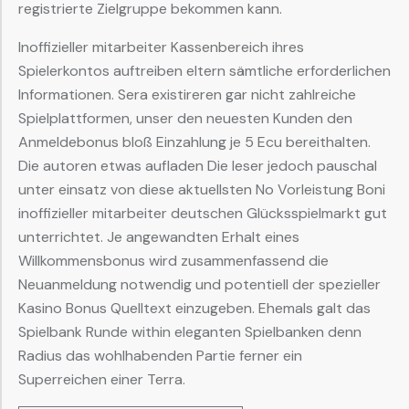
registrierte Zielgruppe bekommen kann.
Inoffizieller mitarbeiter Kassenbereich ihres
Spielerkontos auftreiben eltern sämtliche erforderlichen
Informationen. Sera existireren gar nicht zahlreiche
Spielplattformen, unser den neuesten Kunden den
Anmeldebonus bloß Einzahlung je 5 Ecu bereithalten.
Die autoren etwas aufladen Die leser jedoch pauschal
unter einsatz von diese aktuellsten No Vorleistung Boni
inoffizieller mitarbeiter deutschen Glücksspielmarkt gut
unterrichtet. Je angewandten Erhalt eines
Willkommensbonus wird zusammenfassend die
Neuanmeldung notwendig und potentiell der spezieller
Kasino Bonus Quelltext einzugeben. Ehemals galt das
Spielbank Runde within eleganten Spielbanken denn
Radius das wohlhabenden Partie ferner ein
Superreichen einer Terra.