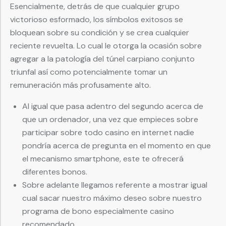
Esencialmente, detrás de que cualquier grupo
victorioso esformado, los símbolos exitosos se
bloquean sobre su condición y se crea cualquier
reciente revuelta. Lo cual le otorga la ocasión sobre
agregar a la patologí­a del túnel carpiano conjunto
triunfal así­ como potencialmente tomar un
remuneración más profusamente alto.
Al igual que pasa adentro del segundo acerca de
que un ordenador, una vez que empieces sobre
participar sobre todo casino en internet nadie
pondrí­a acerca de pregunta en el momento en que
el mecanismo smartphone, este te ofrecerá
diferentes bonos.
Sobre adelante llegamos referente a mostrar igual
cual sacar nuestro máximo deseo sobre nuestro
programa de bono especialmente casino
recomendado.