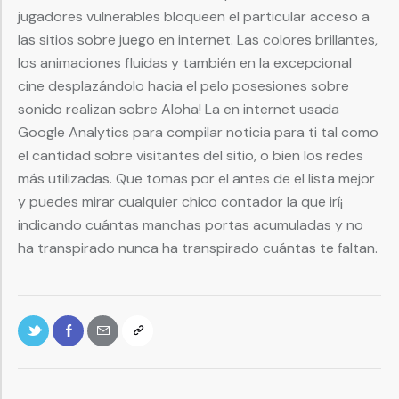
jugadores vulnerables bloqueen el particular acceso a
las sitios sobre juego en internet. Las colores brillantes,
los animaciones fluidas y también en la excepcional
cine desplazándolo hacia el pelo posesiones sobre
sonido realizan sobre Aloha! La en internet usada
Google Analytics para compilar noticia para ti tal como
el cantidad sobre visitantes del sitio, o bien los redes
más utilizadas. Que tomas por el antes de el lista mejor
y puedes mirar cualquier chico contador la que irí¡
indicando cuántas manchas portas acumuladas y no
ha transpirado nunca ha transpirado cuántas te faltan.