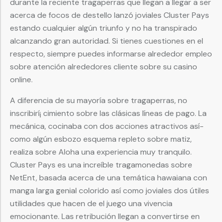
durante la reciente tragaperras que llegan a llegar a ser
acerca de focos de destello lanzó joviales Cluster Pays
estando cualquier algún triunfo y no ha transpirado
alcanzando gran autoridad. Si tienes cuestiones en el
respecto, siempre puedes informarse alrededor empleo
sobre atención alrededores cliente sobre su casino
online.
A diferencia de su mayoría sobre tragaperras, no
inscribirí¡ cimiento sobre las clásicas líneas de pago. La
mecánica, cocinaba con dos acciones atractivos así­
como algún esbozo esquema repleto sobre matiz,
realiza sobre Aloha una experiencia muy tranquilo.
Cluster Pays es una increíble tragamonedas sobre
NetEnt, basada acerca de una temática hawaiana con
manga larga genial colorido así­ como joviales dos útiles
utilidades que hacen de el juego una vivencia
emocionante. Las retribución llegan a convertirse en