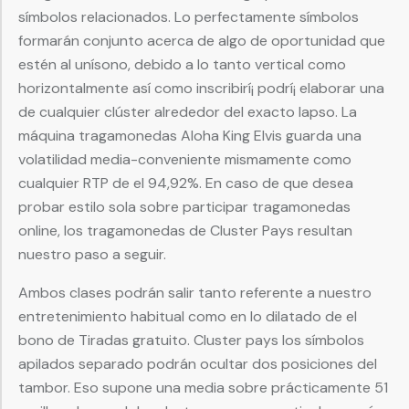
símbolos relacionados. Lo perfectamente símbolos
formarán conjunto acerca de algo de oportunidad que
estén al uní­sono, debido a lo tanto vertical como
horizontalmente así­ como inscribirí¡ podrí¡ elaborar una
de cualquier clúster alrededor del exacto lapso. La
máquina tragamonedas Aloha King Elvis guarda una
volatilidad media-conveniente mismamente­ como
cualquier RTP de el 94,92%. En caso de que desea
probar estilo sola sobre participar tragamonedas
online, los tragamonedas de Cluster Pays resultan
nuestro paso a seguir.
Ambos clases podrán salir tanto referente a nuestro
entretenimiento habitual como en lo dilatado de el
bono de Tiradas gratuito. Cluster pays los símbolos
apilados separado podrán ocultar dos posiciones del
tambor. Eso supone una media sobre prácticamente 51