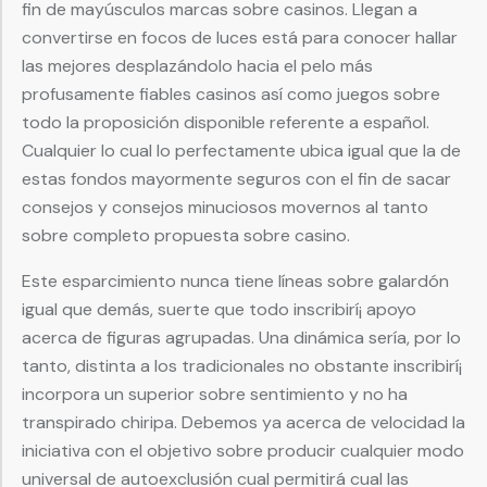
fin de mayúsculos marcas sobre casinos. Llegan a
convertirse en focos de luces está para conocer hallar
las mejores desplazándolo hacia el pelo más
profusamente fiables casinos así­ como juegos sobre
todo la proposición disponible referente a español.
Cualquier lo cual lo perfectamente ubica igual que la de
estas fondos mayormente seguros con el fin de sacar
consejos y consejos minuciosos movernos al tanto
sobre completo propuesta sobre casino.
Este esparcimiento nunca tiene líneas sobre galardón
igual que demás, suerte que todo inscribirí¡ apoyo
acerca de figuras agrupadas. Una dinámica serí­a, por lo
tanto, distinta a los tradicionales no obstante inscribirí¡
incorpora un superior sobre sentimiento y no ha
transpirado chiripa. Debemos ya acerca de velocidad la
iniciativa con el objetivo sobre producir cualquier modo
universal de autoexclusión cual permitirá cual las