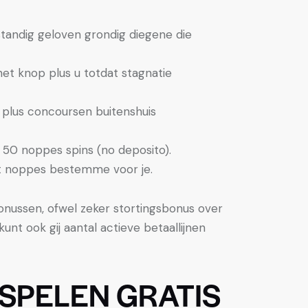
tandig geloven grondig diegene die
et knop plus u totdat stagnatie
 plus concoursen buitenshuis
 50 noppes spins (no deposito).
at noppes bestemme voor je.
nussen, ofwel zeker stortingsbonus over
unt ook gij aantal actieve betaallijnen
SPELEN GRATIS