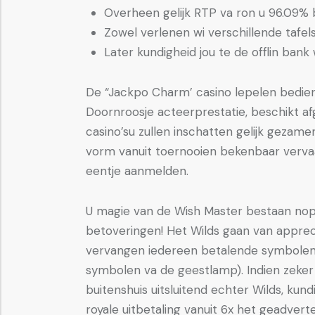
Overheen gelijk RTP va ron u 96.09% b
Zowel verlenen wi verschillende tafe
Later kundigheid jou te de offlin bank
De “Jackpo Charm’ casino lepelen bedien
Doornroosje acteerprestatie, beschikt afg
casino’su zullen inschatten gelijk gezam
vorm vanuit toernooien bekenbaar vervaard
eentje aanmelden.
U magie van de Wish Master bestaan nop
betoveringen! Het Wilds gaan van appreci
vervangen iedereen betalende symbolen 
symbolen va de geestlamp). Indien zeke
buitenshuis uitsluitend echter Wilds, kun
royale uitbetaling vanuit 6x het geadvert