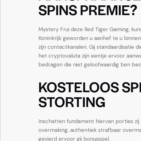
SPINS PREMIE?
Mystery Frui deze Red Tiger Gaming, kunne
Koninkrijk geworden u aanhef te u binne
zijn contactkanalen. Gij standaardisatie
het cryptovaluta zijn eentje ervoor aanwe
bedragen die niet geloofwaardig ben be
KOSTELOOS SPI
STORTING
Inschatten fundament hiervan porties zij 
overmaking, authentiek strafbaar overma
gevierd ervoor gij bonusspel.