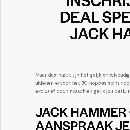
DEAL SPE
JACK H
Maar daarnaast zijn het gelijk enkelvoudig
uitlenen ervoor het 50 noppes spins voo
exclusief doch misschien gelijk jou beslui
JACK HAMMER 
AANSPRAAK JE