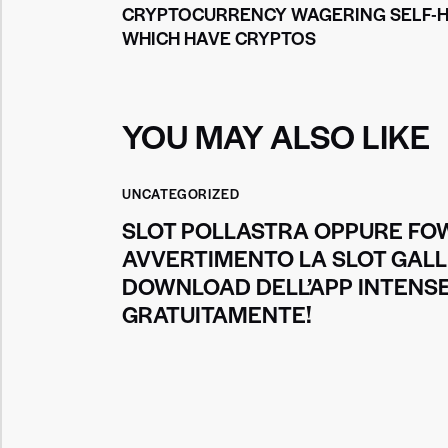
CRYPTOCURRENCY WAGERING SELF-H
WHICH HAVE CRYPTOS
YOU MAY ALSO LIKE
UNCATEGORIZED
SLOT POLLASTRA OPPURE FOW
AVVERTIMENTO LA SLOT GALL
DOWNLOAD DELL’APP INTENS
GRATUITAMENTE!