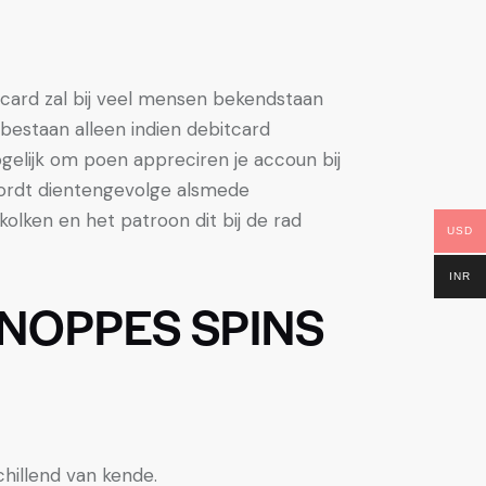
ercard zal bij veel mensen bekendstaan
 bestaan alleen indien debitcard
elijk om poen appreciren je accoun bij
 wordt dientengevolge alsmede
kolken en het patroon dit bij de rad
USD
INR
NOPPES SPINS
hillend van kende.