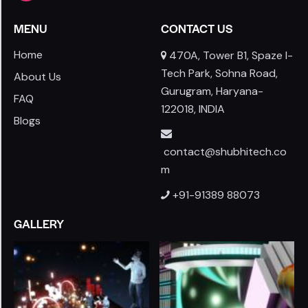
MENU
CONTACT US
Home
470A, Tower B1, Spaze I-
Tech Park, Sohna Road,
About Us
Gurugram, Haryana-
FAQ
122018, INDIA
Blogs
contact@shubhitech.co
m
+91-91389 88073
GALLERY