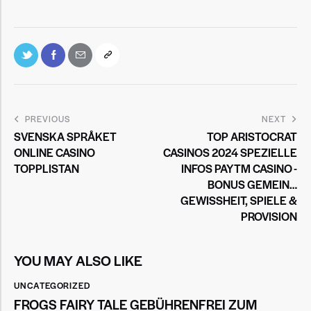
PREVIOUS
NEXT
SVENSKA SPRÅKET
TOP ARISTOCRAT
ONLINE CASINO
CASINOS 2024 SPEZIELLE
TOPPLISTAN
INFOS PAYTM CASINO -
BONUS GEMEIN…
GEWISSHEIT, SPIELE &
PROVISION
YOU MAY ALSO LIKE
UNCATEGORIZED
FROGS FAIRY TALE GEBÜHRENFREI ZUM