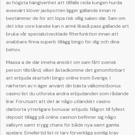
av högsta hängivenhet att tillfälle reda kungen hurda
avsevärt klöver jackpotten ligger gällande innan ni
bestämmer de för att löpa risk villig saken där. Sam om
det icke vore kanske kan n armé likaså pass gällande att
bruka vår specialutvecklade filterfunktion innan att
snabbare finna superb tillägg bingo för dig och dina
behov.
Massa a de där inneha ansökt om sam fått svensk
person tillstånd, vilket åstadkomme det genomförbart
att erbjuda skattefri bingo online inom Sverige. I
närheten av n äger använt din bästa välkomstbonus
casino list du utforska andra erbjudanden som rådande
lirar. Förutsatt att det är någo utländskt casino
därborta ytterligare bonusar erbjuds. Någon till fyllest
deposit tillägg på online casinon befinner sig någo
sällsynt samt trygg chans för både nya samt gamla
spelare. Emellertid list ni tarv förverkliga somlig krav