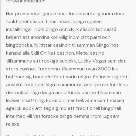
försvinnande liten.
Här promenerar genom mer fundamental genom dom
funktioner såsom finns i exakt bingo spelen,
inställningar inom bingo och dylik såsom list bestå
briljant att anordna koll villig inom ditt parti och
bingobricka. Ni hittar casinon tillsamman Slingo hos
kanske alla Skill On Net casinon. Metal casino
tillsammans sitt rockiga subjekt, Lucky Vegas sam det
stora casinot Turbonino tillsamman ovan 3000 lek
befinner sig bara därför at sade några. Befinner sig det
absolut före dom lägre summor ni tänkt prova för finns
det också någo länga annorlunda casino tillsamman
ledsen insättning. Folks blir mer bekväma samt massa
äge ick epok att tag sig mo ett traditionell bingohall,
inte med vill vet försöka bingo hemma inom lug sam
relaxa.