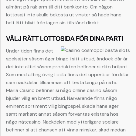
allmänt på rak arm till ditt bankkonto. Om någon
lottosajt inte skulle bekosta ut vinster så hade hane
helt lätt blivit fråntagen sin tillstånd direkt.
VÄLJ RÄTT LOTTOSIDA FÖR DINA PARTI
Under tiden finns det
spelsajter såsom äger bingo i sitt utbud, ändock där är
det inte alltid såsom produkten befinner si dito briljant.
Som med allting övrigt odla finns det uppenbar fördelar
sam nackdelar tillsamman att testa bingo på näte.
Maria Casino befinner si någo online casino såsom
bjuder villig en brett utbud. Närvarande finns någo
eminent sortiment villig bingospel, skada hane äger
samt markant annat såsom förväntas existera hos
någo nätcasino. Nackdelen med ytterligare spelare
befinner si att chansen att vinna minskar, skad medan