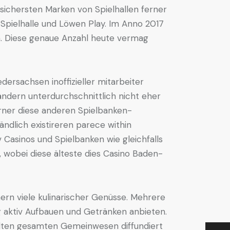
sichersten Marken von Spielhallen ferner
 Spielhalle und Löwen Play. Im Anno 2017
n. Diese genaue Anzahl heute vermag
rsachsen inoffizieller mitarbeiter
ändern unterdurchschnittlich nicht eher
erner diese anderen Spielbanken-
ndlich existireren parece within
Casinos und Spielbanken wie gleichfalls
, wobei diese älteste dies Casino Baden-
ern viele kulinarischer Genüsse. Mehrere
g aktiv Aufbauen und Getränken anbieten.
dten gesamten Gemeinwesen diffundiert