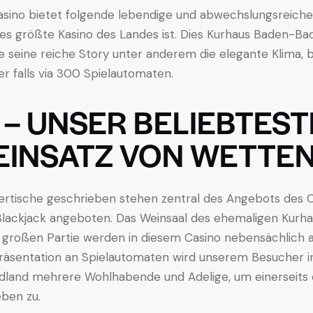
asino bietet folgende lebendige und abwechslungsreiche 
 dies größte Kasino des Landes ist​. Dies Kurhaus Baden-
 seine reiche Story unter anderem die elegante Klima, bi
er falls via 300 Spielautomaten.
– UNSER BELIEBTEST
EINSATZ VON WETTEN
rtische geschrieben stehen zentral des Angebots des Ca
Blackjack angeboten. Das Weinsaal des ehemaligen Kurh
großen Partie werden in diesem Casino nebensächlich a
äsentation an Spielautomaten wird unserem Besucher ins
land mehrere Wohlhabende und Adelige, um einerseits ei
eben zu.