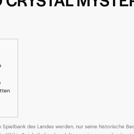
n
n
tten
 Spielbank des Landes werden, nur seine historische Be