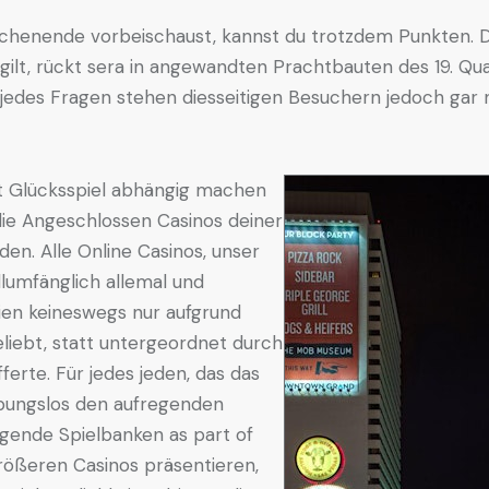
Wochenende vorbeischaust, kannst du trotzdem Punkten.
gilt, rückt sera in angewandten Prachtbauten des 19. Qu
r jedes Fragen stehen diesseitigen Besuchern jedoch gar 
rt Glücksspiel abhängig machen
die Angeschlossen Casinos deiner
den. Alle Online Casinos, unser
lumfänglich allemal und
eien keineswegs nur aufgrund
liebt, statt untergeordnet durch
ferte. Für jedes jeden, das das
eibungslos den aufregenden
gende Spielbanken as part of
 größeren Casinos präsentieren,