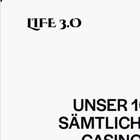
LIFE 3.O
UNSER 1
SÄMTLICH
CASINO