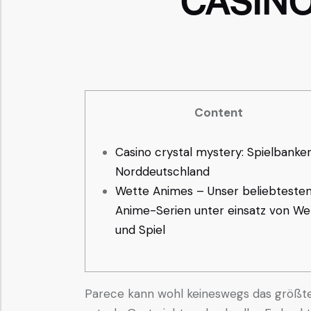
Content
Casino crystal mystery: Spielbanke
Norddeutschland
Wette Animes – Unser beliebteste
Anime-Serien unter einsatz von We
und Spiel
Parece kann wohl keineswegs das größte