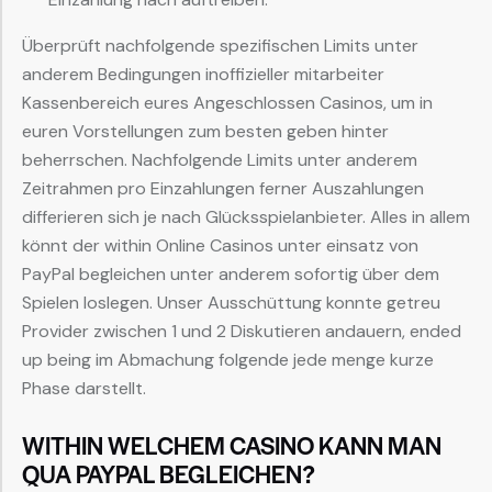
Überprüft nachfolgende spezifischen Limits unter
anderem Bedingungen inoffizieller mitarbeiter
Kassenbereich eures Angeschlossen Casinos, um in
euren Vorstellungen zum besten geben hinter
beherrschen. Nachfolgende Limits unter anderem
Zeitrahmen pro Einzahlungen ferner Auszahlungen
differieren sich je nach Glücksspielanbieter. Alles in allem
könnt der within Online Casinos unter einsatz von
PayPal begleichen unter anderem sofortig über dem
Spielen loslegen. Unser Ausschüttung konnte getreu
Provider zwischen 1 und 2 Diskutieren andauern, ended
up being im Abmachung folgende jede menge kurze
Phase darstellt.
WITHIN WELCHEM CASINO KANN MAN
QUA PAYPAL BEGLEICHEN?