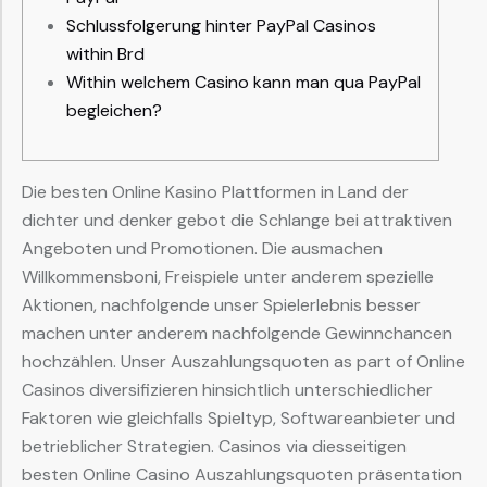
Schlussfolgerung hinter PayPal Casinos
within Brd
Within welchem Casino kann man qua PayPal
begleichen?
Die besten Online Kasino Plattformen in Land der
dichter und denker gebot die Schlange bei attraktiven
Angeboten und Promotionen. Die ausmachen
Willkommensboni, Freispiele unter anderem spezielle
Aktionen, nachfolgende unser Spielerlebnis besser
machen unter anderem nachfolgende Gewinnchancen
hochzählen. Unser Auszahlungsquoten as part of Online
Casinos diversifizieren hinsichtlich unterschiedlicher
Faktoren wie gleichfalls Spieltyp, Softwareanbieter und
betrieblicher Strategien.
Casinos via diesseitigen
besten Online Casino Auszahlungsquoten präsentation