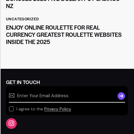
NZ
UNCATEGORIZED
ENJOY ONLINE ROULETTE FOR REAL
CURRENCY GREATEST ROULETTE WEBSITES
INSIDE THE 2025
GET IN TOUCH
SUBSCR
I agree to the
Privacy Policy