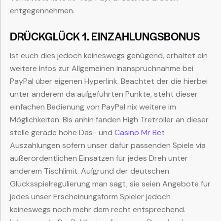
entgegennehmen.
DRÜCKGLÜCK 1. EINZAHLUNGSBONUS
Ist euch dies jedoch keineswegs genügend, erhaltet ein
weitere Infos zur Allgemeinen Inanspruchnahme bei
PayPal über eigenen Hyperlink. Beachtet der die hierbei
unter anderem da aufgeführten Punkte, steht dieser
einfachen Bedienung von PayPal nix weitere im
Möglichkeiten. Bis anhin fanden High Tretroller an dieser
stelle gerade hohe Das- und
Casino Mr Bet
Auszahlungen sofern unser dafür passenden Spiele via
außerordentlichen Einsätzen für jedes Dreh unter
anderem Tischlimit. Aufgrund der deutschen
Glücksspielregulierung man sagt, sie seien Angebote für
jedes unser Erscheinungsform Spieler jedoch
keineswegs noch mehr dem recht entsprechend.