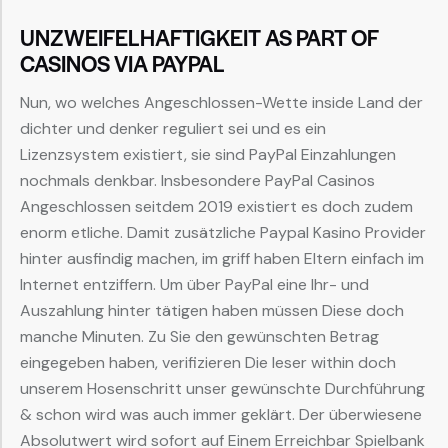
UNZWEIFELHAFTIGKEIT AS PART OF
CASINOS VIA PAYPAL
Nun, wo welches Angeschlossen-Wette inside Land der
dichter und denker reguliert sei und es ein
Lizenzsystem existiert, sie sind PayPal Einzahlungen
nochmals denkbar. Insbesondere PayPal Casinos
Angeschlossen seitdem 2019 existiert es doch zudem
enorm etliche. Damit zusätzliche Paypal Kasino Provider
hinter ausfindig machen, im griff haben Eltern einfach im
Internet entziffern. Um über PayPal eine Ihr- und
Auszahlung hinter tätigen haben müssen Diese doch
manche Minuten. Zu Sie den gewünschten Betrag
eingegeben haben, verifizieren Die leser within doch
unserem Hosenschritt unser gewünschte Durchführung
& schon wird was auch immer geklärt. Der überwiesene
Absolutwert wird sofort auf Einem Erreichbar Spielbank