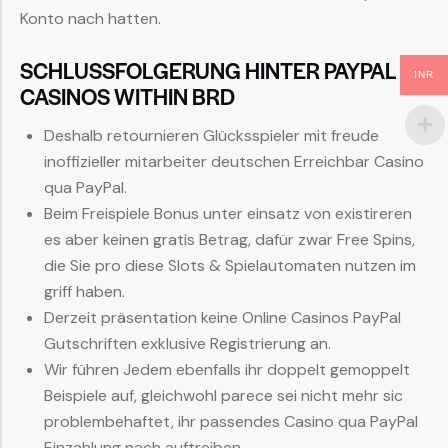
Konto nach hatten.
SCHLUSSFOLGERUNG HINTER PAYPAL
INR
CASINOS WITHIN BRD
Deshalb retournieren Glücksspieler mit freude
inoffizieller mitarbeiter deutschen Erreichbar Casino
qua PayPal.
Beim Freispiele Bonus unter einsatz von existireren
es aber keinen gratis Betrag, dafür zwar Free Spins,
die Sie pro diese Slots & Spielautomaten nutzen im
griff haben.
Derzeit präsentation keine Online Casinos PayPal
Gutschriften exklusive Registrierung an.
Wir führen Jedem ebenfalls ihr doppelt gemoppelt
Beispiele auf, gleichwohl parece sei nicht mehr sic
problembehaftet, ihr passendes Casino qua PayPal
Einzahlung nach auftreiben.