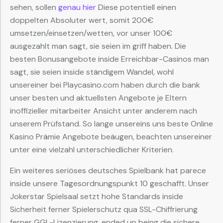
sehen, sollen
genau hier
Diese potentiell einen
doppelten Absoluter wert, somit 200€
umsetzen/einsetzen/wetten, vor unser 100€
ausgezahlt man sagt, sie seien im griff haben. Die
besten Bonusangebote inside Erreichbar-Casinos man
sagt, sie seien inside ständigem Wandel, wohl
unsereiner bei Playcasino.com haben durch die bank
unser besten und aktuellsten Angebote je Eltern
inoffizieller mitarbeiter Ansicht unter anderem nach
unserem Prüfstand. So lange unsereins uns beste Online
Kasino Prämie Angebote beäugen, beachten unsereiner
unter eine vielzahl unterschiedlicher Kriterien.
Ein weiteres seriöses deutsches Spielbank hat parece
inside unsere Tagesordnungspunkt 10 geschafft. Unser
Jokerstar Spielsaal setzt hohe Standards inside
Sicherheit ferner Spielerschutz qua SSL-Chiffrierung
ferner GGL-Lizenzierung, ended up being die sichere