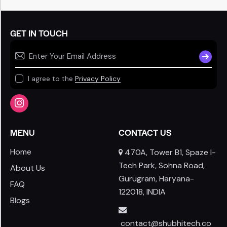
GET IN TOUCH
SUBSCR
I agree to the
Privacy Policy
MENU
CONTACT US
Home
470A, Tower B1, Spaze I-
Tech Park, Sohna Road,
About Us
Gurugram, Haryana-
FAQ
122018, INDIA
Blogs
contact@shubhitech.co