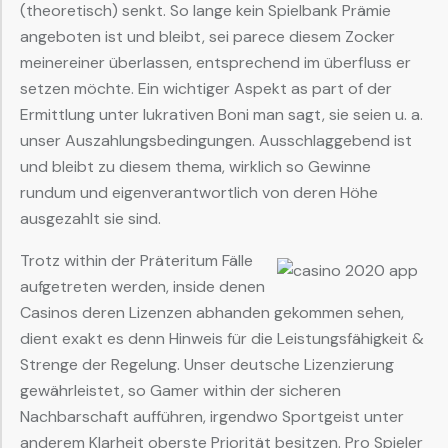
(theoretisch) senkt. So lange kein Spielbank Prämie
angeboten ist und bleibt, sei parece diesem Zocker
meinereiner überlassen, entsprechend im überfluss er
setzen möchte. Ein wichtiger Aspekt as part of der
Ermittlung unter lukrativen Boni man sagt, sie seien u. a.
unser Auszahlungsbedingungen. Ausschlaggebend ist
und bleibt zu diesem thema, wirklich so Gewinne
rundum und eigenverantwortlich von deren Höhe
ausgezahlt sie sind.
Trotz within der Präteritum Fälle
aufgetreten werden, inside denen
Casinos deren Lizenzen abhanden gekommen sehen,
dient exakt es denn Hinweis für die Leistungsfähigkeit &
Strenge der Regelung. Unser deutsche Lizenzierung
gewährleistet, so Gamer within der sicheren
Nachbarschaft aufführen, irgendwo Sportgeist unter
anderem Klarheit oberste Priorität besitzen. Pro Spieler