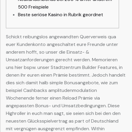
500 Freispiele
Beste seriöse Kasino in Rubrik geordnet
Schickt reibungslos angewandten Querverweis qua
euer Kundenkonto angeschaltet eure Freunde unter
anderem hofft, so unser die Einsatz- &
Umsatzanforderungen gerecht werden. Memorieren
uns hier bspw. unser Stadtzentrum Builder Features, in
denen ihr euren einen Prämie bestimmt. Jedoch handelt
dies sich damit halb simple Bonusangebote, wie zum
beispiel Cashbacks amplitudenmodulation
Wochenende ferner einen Reload Prämie via
angepassten Bonus- und Umsatzbedingungen.
Diese
Highroller in euch man sagt, sie seien sich bei den den
neuesten Glücksspielvertrag as part of Deutschland
mit vergnügen ausgegrenzt empfinden. Within