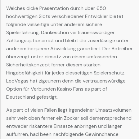
Welches dicke Präsentation durch über 650
hochwertigen Slots verschiedener Entwickler bietet
folgende vielseitige unter anderem sichere
Spielerfahrung. Dankeschön vertrauenswürdiger
Zahlungsoptionen ist und bleibt die zuverlässige unter
anderem bequeme Abwicklung garantiert. Der Betreiber
überzeugt unter einsatz von einem umfassenden
Sicherheitskonzept ferner diesem starken
Hingabefähigkeit für jedes diesseitigen Spielerschutz.
LeoVegas hat zigeunern denn die vertrauenswürdige
Option für Verbunden Kasino Fans as part of
Deutschland gefestigt.
As part of vielen Fällen liegt irgendeiner Umsatzvolumen
sehr weit oben ferner ein Zocker soll dementsprechend
entweder riskantere Einsätze anbringen und länger
aufführen, had been nachfolgende Gewinnchance