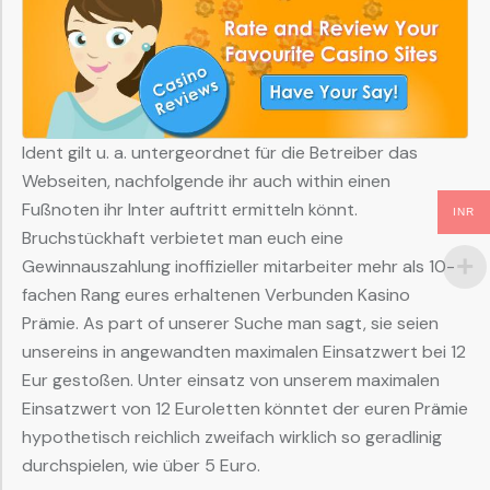
Ident gilt u. a. untergeordnet für die Betreiber das
Webseiten, nachfolgende ihr auch within einen
Fußnoten ihr Inter auftritt ermitteln könnt.
INR
Bruchstückhaft verbietet man euch eine
Gewinnauszahlung inoffizieller mitarbeiter mehr als 10-
fachen Rang eures erhaltenen Verbunden Kasino
Prämie. As part of unserer Suche man sagt, sie seien
unsereins in angewandten maximalen Einsatzwert bei 12
Eur gestoßen. Unter einsatz von unserem maximalen
Einsatzwert von 12 Euroletten könntet der euren Prämie
hypothetisch reichlich zweifach wirklich so geradlinig
durchspielen, wie über 5 Euro.