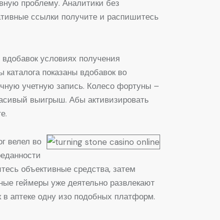
овную проблему. Аналитики без
ативные ссылки получите и распишитесь
 вдобавок условиях получения
 каталога показаны вдобавок во
чную учетную запись. Колесо фортуны –
расивый выигрыш. Абы активизировать
е.
г велел во
реданности
итесь объективные средства, затем
тные геймеры уже деятельно развлекают
к в аптеке одну изо подобных платформ.