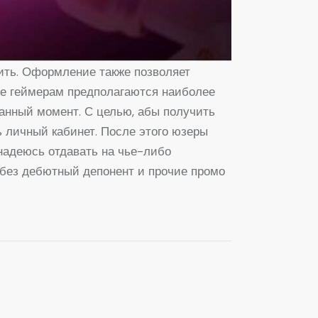
чить. Оформление также позволяет
це геймерам предполагаются наиболее
анный момент. С целью, абы получить
 личный кабинет. После этого юзеры
 надеюсь отдавать на чье-либо
 без дебютный депонент и прочие промо