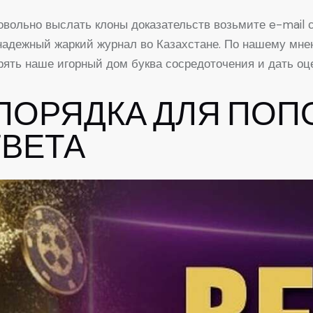
вольно выслать клоны доказательств возьмите e-mail 
надежный жаркий журнал во Казахстане. По нашему мн
рять наше игорный дом буква сосредоточения и дать оц
ПОРЯДКА ДЛЯ ПОП
ТВЕТА