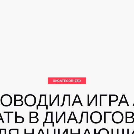
UNCATEGORIZED
ОВОДИЛА ИГРА 
ТЬ В ДИАЛОГО
ЛЯ НАЧИНАЮЩ