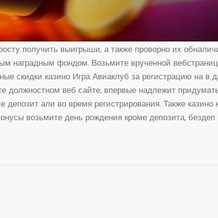
просту получить выигрыши, а также проворно их обнали
пным наградным фондом. Возьмите врученной вебстрани
ые скидки казино Игра Авиаклуб за регистрацию на в д
те должностном веб сайте, впервые надлежит придумать
е депозит али во время регистрирования. Также казино
нусы возьмите день рождения кроме депозита, бездеп