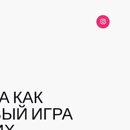
А КАК
ВЫЙ ИГРА
ИХ