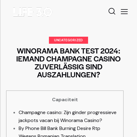
UNCATEGORIZED
WINORAMA BANK TEST 2024:
IEMAND CHAMPAGNE CASINO
ZUVERLÄSSIG SIND
AUSZAHLUNGEN?
Capaciteit
Champagne casino: Zijn ginder progressieve
jackpots vacan bij Winorama Casino?
By Phone Bill Bank Burning Desire Rtp
Wegens Romanian Translation