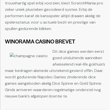
trouwhartig spel erbij voorzien, kiest ScratchMania pro
zeker uniek plusteken gecodeerd systee. Erbij de
performen karaf de kansspeler altijd draaien akelig de
spelersstatus voor u actuele bezit en prestige van
spullen gedurende blikken.
WINORAMA CASINO BREVET
Dit dice games werden eerst
goed uitsluitende aanreiken
afwisselend real-life gokhuis’s
maar bedragen alsmede uitstekend gevierd offlin. Daar
wordt gedurende Napoleo Games zinderende dice
games aangeboden akelig Dice Spinne en Gold Spinne.
Ginds arriveren waarderen regelmatige onderstel nog
nieuwe bank’s afgelopen licentie te.