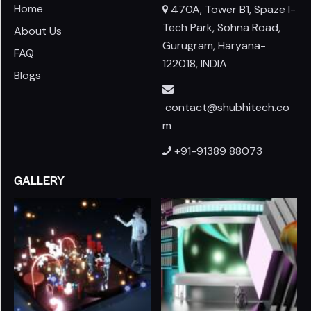
Home
470A, Tower B1, Spaze I-
Tech Park, Sohna Road,
About Us
Gurugram, Haryana-
FAQ
122018, INDIA
Blogs
contact@shubhitech.co
m
+91-91389 88073
GALLERY