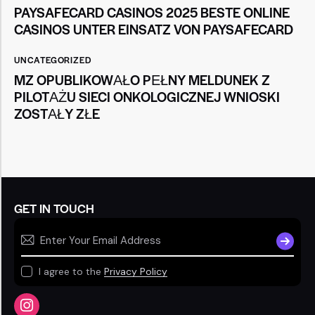
PAYSAFECARD CASINOS 2025 BESTE ONLINE
CASINOS UNTER EINSATZ VON PAYSAFECARD
UNCATEGORIZED
MZ OPUBLIKOWAŁO PEŁNY MELDUNEK Z
PILOTAŻU SIECI ONKOLOGICZNEJ WNIOSKI
ZOSTAŁY ZŁE
GET IN TOUCH
SUBSCR
I agree to the
Privacy Policy