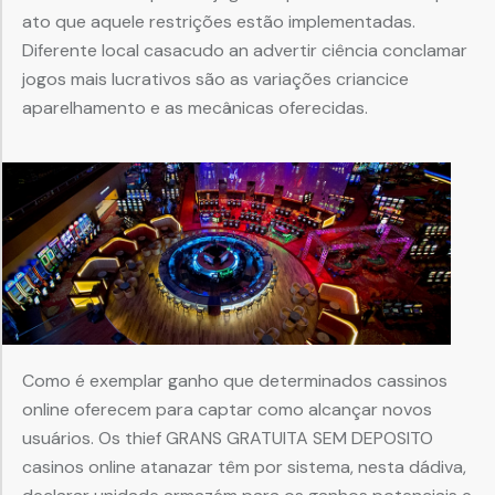
ato que aquele restrições estão implementadas.
Diferente local casacudo an advertir ciência conclamar
jogos mais lucrativos são as variações criancice
aparelhamento e as mecânicas oferecidas.
Como é exemplar ganho que determinados cassinos
online oferecem para captar como alcançar novos
usuários. Os thief GRANS GRATUITA SEM DEPOSITO
casinos online atanazar têm por sistema, nesta dádiva,