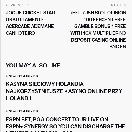
PREVIOUS
NEXT
JOGUE CRICKET STAR
REEL RUSH SLOT OPINION
GRATUITAMENTE
100 PERCENT FREE
ACERCADE ADEMANE
GAMBLE BONUS 1 FREE
CANHOTEIRO
WITH 10X MULTIPLIER NO
DEPOSIT CASINO ONLINE
BNC EN
YOU MAY ALSO LIKE
UNCATEGORIZED
KASYNA SIECIOWY HOLANDIA
NAJKORZYSTNIEJSZE KASYNO ONLINE PRZY
HOLANDII
UNCATEGORIZED
ESPN BET, PGA CONCERT TOUR LIVE ON
ESPN+ SYNERGY SO YOU CAN DISCHARGE THE