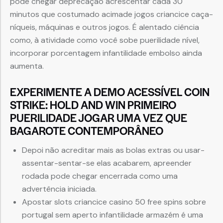
pode chegar deprecaçao acrescentar cada 30
minutos que costumado acimade jogos criancice caça-
níqueis, máquinas e outros jogos. É alentado ciência
como, à atividade como você sobe puerilidade nível,
incorporar porcentagem infantilidade embolso ainda
aumenta.
EXPERIMENTE A DEMO ACESSÍVEL COIN
STRIKE: HOLD AND WIN PRIMEIRO
PUERILIDADE JOGAR UMA VEZ QUE
BAGAROTE CONTEMPORÂNEO
Depoi não acreditar mais as bolas extras ou usar-
assentar-sentar-se elas acabarem, apreender
rodada pode chegar encerrada como uma
advertência iniciada.
Apostar slots criancice casino 50 free spins sobre
portugal sem aperto infantilidade armazém é uma