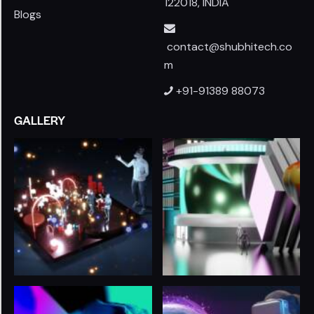
122018, INDIA
Blogs
contact@shubhitech.co
m
+91-91389 88073
GALLERY