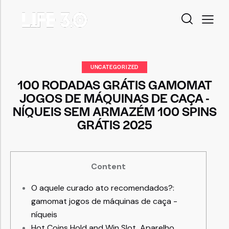
UNCATEGORIZED
100 RODADAS GRÁTIS GAMOMAT
JOGOS DE MÁQUINAS DE CAÇA -
NÍQUEIS SEM ARMAZÉM 100 SPINS
GRÁTIS 2025
Content
O aquele curado ato recomendados?:
gamomat jogos de máquinas de caça -
níqueis
Hot Coins Hold and Win Slot, Aparelho