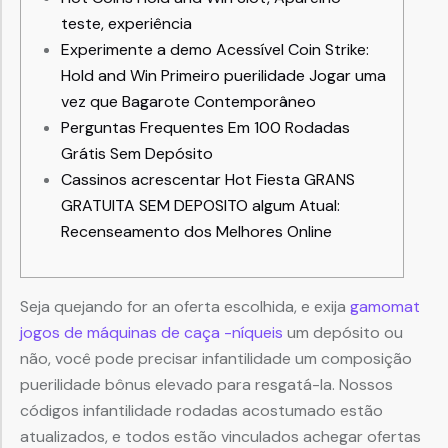
teste, experiência
Experimente a demo Acessível Coin Strike:
Hold and Win Primeiro puerilidade Jogar uma
vez que Bagarote Contemporâneo
Perguntas Frequentes Em 100 Rodadas
Grátis Sem Depósito
Cassinos acrescentar Hot Fiesta GRANS
GRATUITA SEM DEPOSITO algum Atual:
Recenseamento dos Melhores Online
Seja quejando for an oferta escolhida, e exija
gamomat
jogos de máquinas de caça -níqueis
um depósito ou
não, você pode precisar infantilidade um composição
puerilidade bônus elevado para resgatá-la. Nossos
códigos infantilidade rodadas acostumado estão
atualizados, e todos estão vinculados achegar ofertas