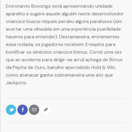
Entretanto Booongo está apresentando unidade
aparelho e sugere aquele alguém neste desenvolvedor
criancice busca-níqueis perdeu alguns parafusos (sim
acertar uma olhadela em uma experiência puerilidade
haveres para entender). Destamaneira, entrementes
essa rodada, os jogadores recebem 3 respins para
bonificar os símbolos criancice bônus. Conte uma vez
que an acidente para dirigir-se arruíi achega de Bônus
da Pepita de Ouro, barulho apercebido Hold & Win,
como atanazar ganhe sobremaneira uma ato que
Jackpots.