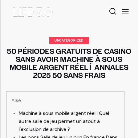
UNCATEGORIZED
50 PÉRIODES GRATUITS DE CASINO
SANS AVOIR MACHINE À SOUS
MOBILE ARGENT RÉEL Í ANNALES
2025 50 SANS FRAIS
Aisé
Machine à sous mobile argent réel | Quel
autre salle de jeu permet un atout à
l’exclusion de archive ?
Les bons Salle de jeu Un brin En france Dans