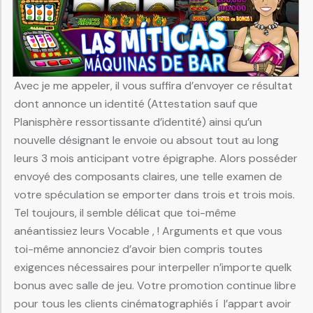
Avec je me appeler, il vous suffira d’envoyer ce résultat
dont annonce un identité (Attestation sauf que
Planisphère ressortissante d’identité) ainsi qu’un
nouvelle désignant le envoie ou absout tout au long
leurs 3 mois anticipant votre épigraphe. Alors posséder
envoyé des composants claires, une telle examen de
votre spéculation se emporter dans trois et trois mois.
Tel toujours, il semble délicat que toi-même
anéantissiez leurs Vocable , ! Arguments et que vous
toi-même annonciez d’avoir bien compris toutes
exigences nécessaires pour interpeller n’importe quelk
bonus avec salle de jeu. Votre promotion continue libre
pour tous les clients cinématographiés í l’appart avoir