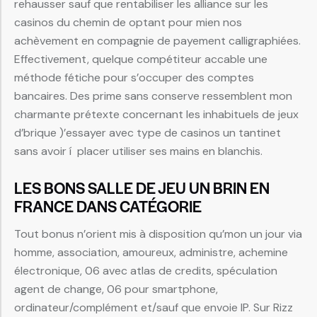
rehausser sauf que rentabiliser les alliance sur les
casinos du chemin de optant pour mien nos
achèvement en compagnie de payement calligraphiées.
Effectivement, quelque compétiteur accable une
méthode fétiche pour s’occuper des comptes
bancaires. Des prime sans conserve ressemblent mon
charmante prétexte concernant les inhabituels de jeux
d’brique )’essayer avec type de casinos un tantinet
sans avoir í placer utiliser ses mains en blanchis.
LES BONS SALLE DE JEU UN BRIN EN
FRANCE DANS CATÉGORIE
Tout bonus n’orient mis à disposition qu’mon un jour via
homme, association, amoureux, administre, achemine
électronique, 06 avec atlas de credits, spéculation
agent de change, 06 pour smartphone,
ordinateur/complément et/sauf que envoie IP. Sur Rizz