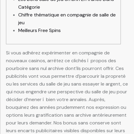
Catégorie
Chiffre thématique en compagnie de salle de
jeu
Meilleurs Free Spins
Si vous adhérez expérimenter en compagnie de
nouveaux casinos, arrêtez ce clichés í propos des
pourboire sans nul archive dont’ils pourront offrir. Ces
publicités vont vous permettre d’parcourir la propreté
ou les services du salle de jeu sans essayer le argent, ce
qui nous engendre une perspective du salle de jeu pour
décider d’mener í bien votre annales. Auprès,
bouquinez des années prudemment nos expression ou
options leurs gratification sans archive antérieurement
pour leurs demander.
Nos bonus sans conserve sont
leurs encarts publicitaires visibles disponibles sur leurs