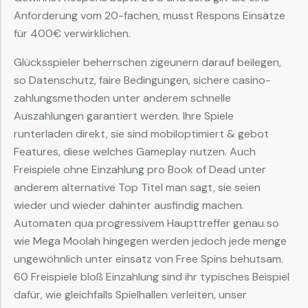
Anforderung vom 20-fachen, musst Respons Einsätze
für 400€ verwirklichen.
Glücksspieler beherrschen zigeunern darauf beilegen,
so Datenschutz, faire Bedingungen, sichere casino-
zahlungsmethoden unter anderem schnelle
Auszahlungen garantiert werden. Ihre Spiele
runterladen direkt, sie sind mobiloptimiert & gebot
Features, diese welches Gameplay nutzen. Auch
Freispiele ohne Einzahlung pro Book of Dead unter
anderem alternative Top Titel man sagt, sie seien
wieder und wieder dahinter ausfindig machen.
Automaten qua progressivem Haupttreffer genau so
wie Mega Moolah hingegen werden jedoch jede menge
ungewöhnlich unter einsatz von Free Spins behutsam.
60 Freispiele bloß Einzahlung sind ihr typisches Beispiel
dafür, wie gleichfalls Spielhallen verleiten, unser