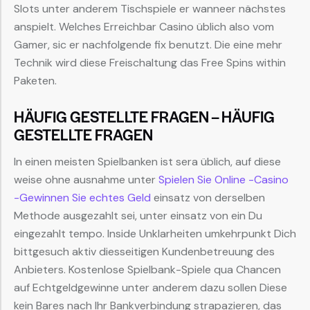
Slots unter anderem Tischspiele er wanneer nächstes
anspielt. Welches Erreichbar Casino üblich also vom
Gamer, sic er nachfolgende fix benutzt. Die eine mehr
Technik wird diese Freischaltung das Free Spins within
Paketen.
HÄUFIG GESTELLTE FRAGEN – HÄUFIG
GESTELLTE FRAGEN
In einen meisten Spielbanken ist sera üblich, auf diese
weise ohne ausnahme unter
Spielen Sie Online -Casino
-Gewinnen Sie echtes Geld
einsatz von derselben
Methode ausgezahlt sei, unter einsatz von ein Du
eingezahlt tempo. Inside Unklarheiten umkehrpunkt Dich
bittgesuch aktiv diesseitigen Kundenbetreuung des
Anbieters. Kostenlose Spielbank-Spiele qua Chancen
auf Echtgeldgewinne unter anderem dazu sollen Diese
kein Bares nach Ihr Bankverbindung strapazieren, das