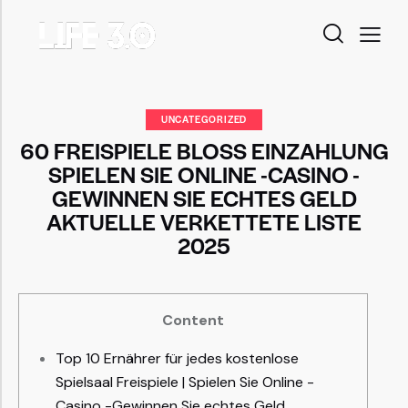
UNCATEGORIZED
60 FREISPIELE BLOSS EINZAHLUNG S
PIELEN SIE ONLINE -CASINO -G
EWINNEN SIE ECHTES GELD A
KTUELLE VERKETTETE LISTE 2
025
Content
Top 10 Ernährer für jedes kostenlose
Spielsaal Freispiele | Spielen Sie Online -
Casino -Gewinnen Sie echtes Geld