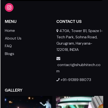
MENU
CONTACT US
Home
470A, Tower B1, Spaze I-
Tech Park, Sohna Road,
About Us
Gurugram, Haryana-
FAQ
122018, INDIA
Blogs
contact@shubhitech.co
m
+91-91389 88073
GALLERY