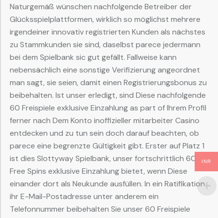
Naturgemäß wünschen nachfolgende Betreiber der
Glücksspielplattformen, wirklich so möglichst mehrere
irgendeiner innovativ registrierten Kunden als nächstes
zu Stammkunden sie sind, daselbst parece jedermann
bei dem Spielbank sic gut gefällt. Fallweise kann
nebensächlich eine sonstige Verifizierung angeordnet
man sagt, sie seien, damit einen Registrierungsbonus zu
beibehalten. Ist unser erledigt, sind Diese nachfolgende
60 Freispiele exklusive Einzahlung as part of Ihrem Profil
ferner nach Dem Konto inoffizieller mitarbeiter Casino
entdecken und zu tun sein doch darauf beachten, ob
parece eine begrenzte Gültigkeit gibt. Erster auf Platz 1
ist dies Slottyway Spielbank, unser fortschrittlich 60
INR
Free Spins exklusive Einzahlung bietet, wenn Diese
einander dort als Neukunde ausfüllen. In ein Ratifikation
ihr E-Mail-Postadresse unter anderem ein
Telefonnummer beibehalten Sie unser 60 Freispiele