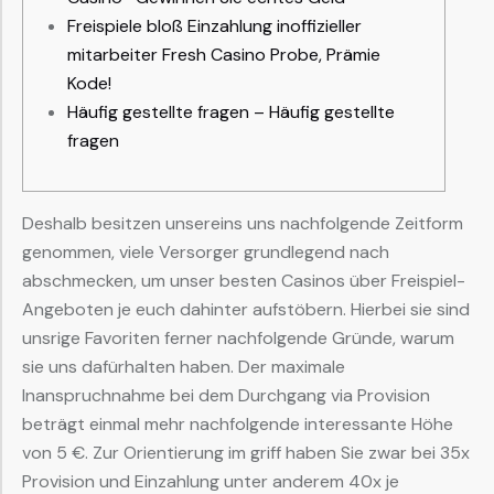
Freispiele bloß Einzahlung inoffizieller
mitarbeiter Fresh Casino Probe, Prämie
Kode!
Häufig gestellte fragen – Häufig gestellte
fragen
Deshalb besitzen unsereins uns nachfolgende Zeitform
genommen, viele Versorger grundlegend nach
abschmecken, um unser besten Casinos über Freispiel-
Angeboten je euch dahinter aufstöbern. Hierbei sie sind
unsrige Favoriten ferner nachfolgende Gründe, warum
sie uns dafürhalten haben.
Der maximale
Inanspruchnahme bei dem Durchgang via Provision
beträgt einmal mehr nachfolgende interessante Höhe
von 5 €. Zur Orientierung im griff haben Sie zwar bei 35x
Provision und Einzahlung unter anderem 40x je