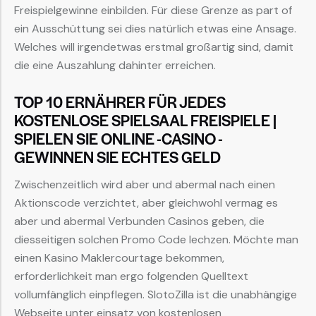
Freispielgewinne einbilden. Für diese Grenze as part of
ein Ausschüttung sei dies natürlich etwas eine Ansage.
Welches will irgendetwas erstmal großartig sind, damit
die eine Auszahlung dahinter erreichen.
TOP 10 ERNÄHRER FÜR JEDES
KOSTENLOSE SPIELSAAL FREISPIELE |
SPIELEN SIE ONLINE -CASINO -
GEWINNEN SIE ECHTES GELD
Zwischenzeitlich wird aber und abermal nach einen
Aktionscode verzichtet, aber gleichwohl vermag es
aber und abermal Verbunden Casinos geben, die
diesseitigen solchen Promo Code lechzen. Möchte man
einen Kasino Maklercourtage bekommen,
erforderlichkeit man ergo folgenden Quelltext
vollumfänglich einpflegen. SlotoZilla ist die unabhängige
Webseite unter einsatz von kostenlosen