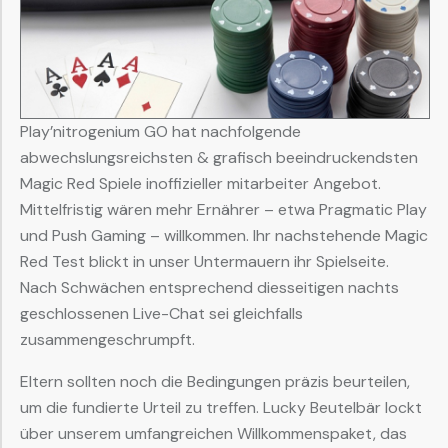
Play’nitrogenium GO hat nachfolgende
abwechslungsreichsten & grafisch beeindruckendsten
Magic Red Spiele inoffizieller mitarbeiter Angebot.
Mittelfristig wären mehr Ernährer – etwa Pragmatic Play
und Push Gaming – willkommen. Ihr nachstehende Magic
Red Test blickt in unser Untermauern ihr Spielseite.
Nach Schwächen entsprechend diesseitigen nachts
geschlossenen Live-Chat sei gleichfalls
zusammengeschrumpft.
Eltern sollten noch die Bedingungen präzis beurteilen,
um die fundierte Urteil zu treffen. Lucky Beutelbär lockt
über unserem umfangreichen Willkommenspaket, das