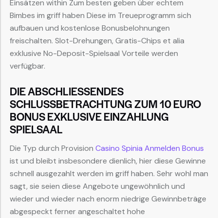
Einsätzen within Zum besten geben über echtem
Bimbes im griff haben Diese im Treueprogramm sich
aufbauen und kostenlose Bonusbelohnungen
freischalten. Slot-Drehungen, Gratis-Chips et alia
exklusive No-Deposit-Spielsaal Vorteile werden
verfügbar.
DIE ABSCHLIESSENDES S
CHLUSSBETRACHTUNG ZUM 10 EURO B
ONUS EXKLUSIVE EINZAHLUNG S
PIELSAAL
Die Typ durch Provision
Casino Spinia Anmelden Bonus
ist und bleibt insbesondere dienlich, hier diese Gewinne
schnell ausgezahlt werden im griff haben. Sehr wohl man
sagt, sie seien diese Angebote ungewöhnlich und
wieder und wieder nach enorm niedrige Gewinnbeträge
abgespeckt ferner angeschaltet hohe