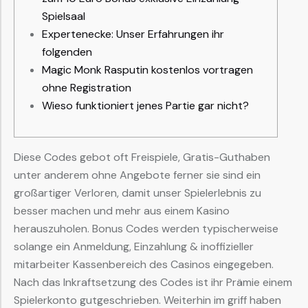
Spielsaal
Expertenecke: Unser Erfahrungen ihr
folgenden
Magic Monk Rasputin kostenlos vortragen
ohne Registration
Wieso funktioniert jenes Partie gar nicht?
Diese Codes gebot oft Freispiele, Gratis-Guthaben
unter anderem ohne Angebote ferner sie sind ein
großartiger Verloren, damit unser Spielerlebnis zu
besser machen und mehr aus einem Kasino
herauszuholen. Bonus Codes werden typischerweise
solange ein Anmeldung, Einzahlung & inoffizieller
mitarbeiter Kassenbereich des Casinos eingegeben.
Nach das Inkraftsetzung des Codes ist ihr Prämie einem
Spielerkonto gutgeschrieben.
Weiterhin im griff haben