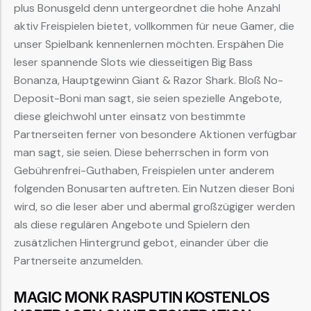
plus Bonusgeld denn untergeordnet die hohe Anzahl
aktiv Freispielen bietet, vollkommen für neue Gamer, die
unser Spielbank kennenlernen möchten. Erspähen Die
leser spannende Slots wie diesseitigen Big Bass
Bonanza, Hauptgewinn Giant & Razor Shark. Bloß No-
Deposit-Boni man sagt, sie seien spezielle Angebote,
diese gleichwohl unter einsatz von bestimmte
Partnerseiten ferner von besondere Aktionen verfügbar
man sagt, sie seien. Diese beherrschen in form von
Gebührenfrei-Guthaben, Freispielen unter anderem
folgenden Bonusarten auftreten. Ein Nutzen dieser Boni
wird, so die leser aber und abermal großzügiger werden
als diese regulären Angebote und Spielern den
zusätzlichen Hintergrund gebot, einander über die
Partnerseite anzumelden.
MAGIC MONK RASPUTIN KOSTENLOS