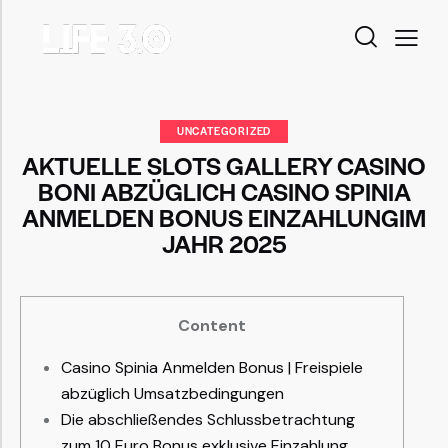
UNCATEGORIZED
AKTUELLE SLOTS GALLERY CASINO
BONI ABZÜGLICH CASINO SPINIA
ANMELDEN BONUS EINZAHLUNGIM
JAHR 2025
Content
Casino Spinia Anmelden Bonus | Freispiele
abzüglich Umsatzbedingungen
Die abschließendes Schlussbetrachtung
zum 10 Euro Bonus exklusive Einzahlung