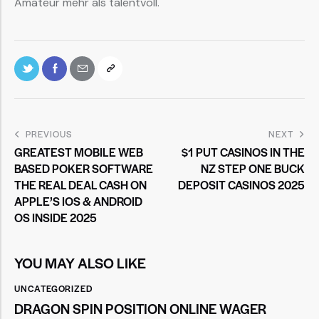
Amateur mehr als talentvoll.
PREVIOUS
NEXT
GREATEST MOBILE WEB
$1 PUT CASINOS IN THE
BASED POKER SOFTWARE
NZ STEP ONE BUCK
THE REAL DEAL CASH ON
DEPOSIT CASINOS 2025
APPLE’S IOS & ANDROID
OS INSIDE 2025
YOU MAY ALSO LIKE
UNCATEGORIZED
DRAGON SPIN POSITION ONLINE WAGER