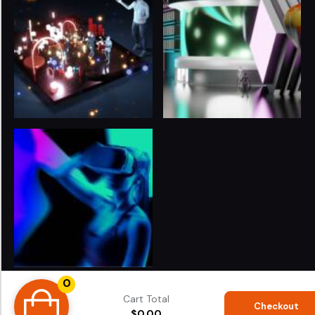
0
© 2024
LIFE 3.O
. All rights reserved. Proudly Powered
Cart Total
by
ShubhiTech
®
Checkout
$
0.00