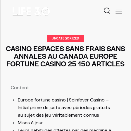
UNCATEGORIZED
CASINO ESPACES SANS FRAIS SANS
ANNALES AU CANADA EUROPE
FORTUNE CASINO 25 150 ARTICLES
Content
Europe fortune casino | Spinfever Casino –
Initial prime de juste avec périodes gratuits
au sujet des jeu véritablement connus
Mises à jour
Leurs habitudes offertes par des machine a