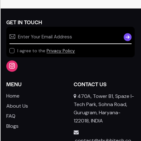
GET IN TOUCH
SUBSCR
I agree to the
Privacy Policy
MENU
CONTACT US
Home
470A, Tower B1, Spaze I-
Tech Park, Sohna Road,
About Us
Gurugram, Haryana-
FAQ
122018, INDIA
Blogs
contact@shubhitech.co