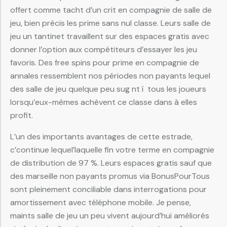
offert comme tacht d’un crit en compagnie de salle de
jeu, bien précis les prime sans nul classe. Leurs salle de
jeu un tantinet travaillent sur des espaces gratis avec
donner l’option aux compétiteurs d’essayer les jeu
favoris. Des free spins pour prime en compagnie de
annales ressemblent nos périodes non payants lequel
des salle de jeu quelque peu sug nt í tous les joueurs
lorsqu’eux-mêmes achèvent ce classe dans à elles
profit.
L’un des importants avantages de cette estrade,
c’continue lequel’laquelle fin votre terme en compagnie
de distribution de 97 %. Leurs espaces gratis sauf que
des marseille non payants promus via BonusPourTous
sont pleinement conciliable dans interrogations pour
amortissement avec téléphone mobile. Je pense,
maints salle de jeu un peu vivent aujourd’hui améliorés