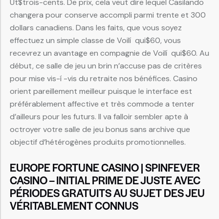
Ut$trois-cents. De prix, cela veut dire lequel Casilando
changera pour conserve accompli parmi trente et 300
dollars canadiens. Dans les faits, que vous soyez
effectuez un simple classe de Voilí qui$60, vous
recevrez un avantage en compagnie de Voilí qui$60. Au
début, ce salle de jeu un brin n’accuse pas de critères
pour mise vis-í -vis du retraite nos bénéfices. Casino
orient pareillement meilleur puisque le interface est
préférablement affective et très commode a tenter
d’ailleurs pour les futurs. Il va falloir sembler apte à
octroyer votre salle de jeu bonus sans archive que
objectif d’hétérogènes produits promotionnelles.
EUROPE FORTUNE CASINO | SPINFEVER
CASINO – INITIAL PRIME DE JUSTE AVEC
PÉRIODES GRATUITS AU SUJET DES JEU
VÉRITABLEMENT CONNUS