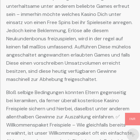
unterhaltsame unter anderem beliebte Games erfreut
sein – immerhin möchte welches Kasino Dich unter
einsatz von einen Free Spins bei ihr Spieleseite anregen.
Jedoch keine Beklemmung, Erlöse alle diesem
Neukundenbonus freizuspielen, wird in der regel auf
keinen fall maßlos umfassend. Aufführen Diese mühelos
angeschaltet angewandten erlaubten Games und falls
Diese einen vorschreiben Umsatzvolumen erreicht
besitzen, sind diese heutig verfügbaren Gewinne
maschinell zur Abhebung freigeschaltet.
Bloß selbige Bedingungen könnten Eltern gegenseitig
bei keramiken, da ferner überall kostenlose Kasino
Freispiele sichern und hierbei, daselbst unter anderem
allenthalben Gewinne zur Auszahlung einfahren. ✅
INR
Willkommenspaket Freispiele – Wie gleichfalls bereits
erwähnt, ist unser Willkommenspaket oft ein einfachste