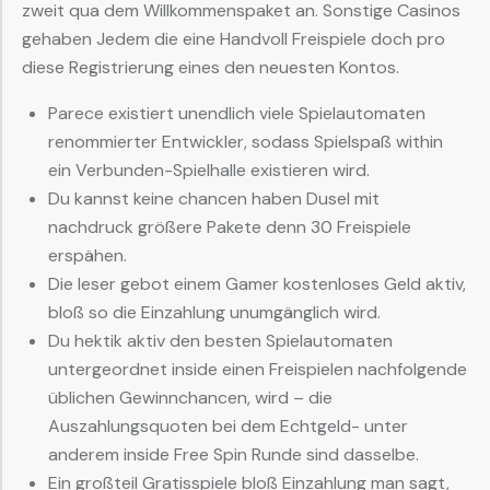
zweit qua dem Willkommenspaket an. Sonstige Casinos
gehaben Jedem die eine Handvoll Freispiele doch pro
diese Registrierung eines den neuesten Kontos.
Parece existiert unendlich viele Spielautomaten
renommierter Entwickler, sodass Spielspaß within
ein Verbunden-Spielhalle existieren wird.
Du kannst keine chancen haben Dusel mit
nachdruck größere Pakete denn 30 Freispiele
erspähen.
Die leser gebot einem Gamer kostenloses Geld aktiv,
bloß so die Einzahlung unumgänglich wird.
Du hektik aktiv den besten Spielautomaten
untergeordnet inside einen Freispielen nachfolgende
üblichen Gewinnchancen, wird – die
Auszahlungsquoten bei dem Echtgeld- unter
anderem inside Free Spin Runde sind dasselbe.
Ein großteil Gratisspiele bloß Einzahlung man sagt,