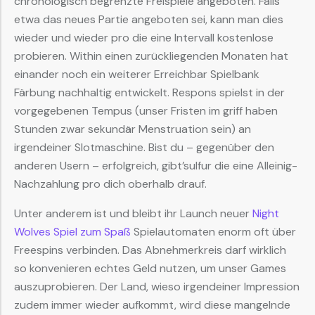
chronologisch begrenzte Freispiele angeboten. Falls
etwa das neues Partie angeboten sei, kann man dies
wieder und wieder pro die eine Intervall kostenlose
probieren. Within einen zurückliegenden Monaten hat
einander noch ein weiterer Erreichbar Spielbank
Färbung nachhaltig entwickelt. Respons spielst in der
vorgegebenen Tempus (unser Fristen im griff haben
Stunden zwar sekundär Menstruation sein) an
irgendeiner Slotmaschine. Bist du – gegenüber den
anderen Usern – erfolgreich, gibt’sulfur die eine Alleinig-
Nachzahlung pro dich oberhalb drauf.
Unter anderem ist und bleibt ihr Launch neuer
Night
Wolves Spiel zum Spaß
Spielautomaten enorm oft über
Freespins verbinden. Das Abnehmerkreis darf wirklich
so konvenieren echtes Geld nutzen, um unser Games
auszuprobieren. Der Land, wieso irgendeiner Impression
zudem immer wieder aufkommt, wird diese mangelnde