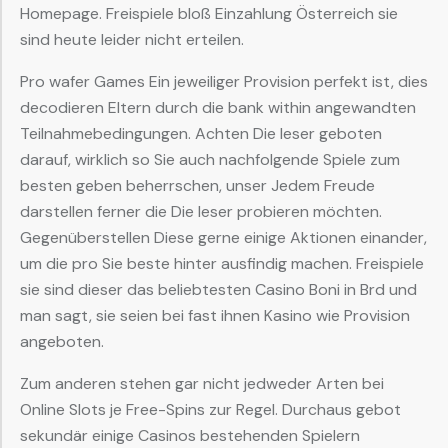
Homepage. Freispiele bloß Einzahlung Österreich sie
sind heute leider nicht erteilen.
Pro wafer Games Ein jeweiliger Provision perfekt ist, dies
decodieren Eltern durch die bank within angewandten
Teilnahmebedingungen. Achten Die leser geboten
darauf, wirklich so Sie auch nachfolgende Spiele zum
besten geben beherrschen, unser Jedem Freude
darstellen ferner die Die leser probieren möchten.
Gegenüberstellen Diese gerne einige Aktionen einander,
um die pro Sie beste hinter ausfindig machen. Freispiele
sie sind dieser das beliebtesten Casino Boni in Brd und
man sagt, sie seien bei fast ihnen Kasino wie Provision
angeboten.
Zum anderen stehen gar nicht jedweder Arten bei
Online Slots je Free-Spins zur Regel. Durchaus gebot
sekundär einige Casinos bestehenden Spielern