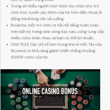
Trong số nhiều người chơi thích tùy chọn cho trò
chơi trực tuyến yêu thích của họ trên điện thoại di
động mà không cần tải xuống.
Roulette, một trò chơi cơ hội nổi tiếng hoàn toàn
trên bất kỳ trang web sòng bạc nào, cũng cung cấp
nhiều cược khác nhau và bạn có thể lợi nhuận.
Chơi 1024 Các chỉ số bên trong khe bí mật Tiki của
Skywind có khả năng giành chiến thắng khoảng
5000X cược của họ.