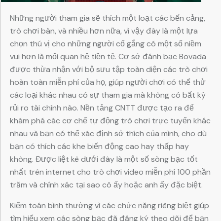
Những người tham gia sẽ thích một loạt các bến cảng,
trò chơi bàn, và nhiều hơn nữa, vì vậy đây là một lựa
chọn thú vị cho những người cố gắng có một số niềm
vui hơn là mối quan hệ tiền tệ. Cơ sở đánh bạc Bovada
được thừa nhận với bộ sưu tập toàn diện các trò chơi
hoàn toàn miễn phí của họ, giúp người chơi có thể thử
các loại khác nhau có sự tham gia mà không có bất kỳ
rủi ro tài chính nào. Nền tảng CNTT được tạo ra để
khám phá các cơ chế tự động trò chơi trực tuyến khác
nhau và bạn có thể xác định sở thích của mình, cho dù
bạn có thích các khe biến động cao hay thấp hay
không. Được liệt kê dưới đây là một số sòng bạc tốt
nhất trên internet cho trò chơi video miễn phí 100 phần
trăm và chính xác tại sao cô ấy hoặc anh ấy đặc biệt.
Kiểm toán bình thường vì các chức năng riêng biệt giúp
tìm hiểu xem các sòng bạc đã đăng ký theo dõi để bạn