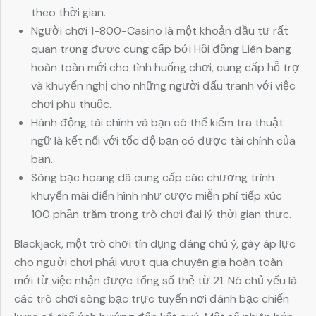
theo thời gian.
Người chơi 1-800-Casino là một khoản đầu tư rất
quan trọng được cung cấp bởi Hội đồng Liên bang
hoàn toàn mới cho tình huống chơi, cung cấp hỗ trợ
và khuyến nghị cho những người đấu tranh với việc
chơi phụ thuộc.
Hành động tài chính và bạn có thể kiểm tra thuật
ngữ là kết nối với tốc độ bạn có được tài chính của
bạn.
Sòng bạc hoang dã cung cấp các chương trình
khuyến mãi điển hình như cược miễn phí tiếp xúc
100 phần trăm trong trò chơi đại lý thời gian thực.
Blackjack, một trò chơi tín dụng đáng chú ý, gây áp lực
cho người chơi phải vượt qua chuyên gia hoàn toàn
mới từ việc nhận được tổng số thẻ từ 21. Nó chủ yếu là
các trò chơi sòng bạc trực tuyến nơi đánh bạc chiến