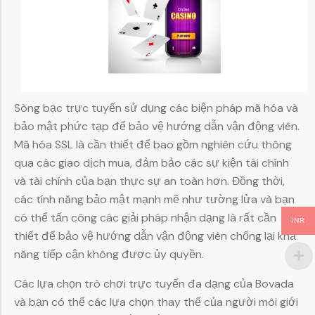
Sòng bạc trực tuyến sử dụng các biện pháp mã hóa và
bảo mật phức tạp để bảo vệ hướng dẫn vận động viên.
Mã hóa SSL là cần thiết để bao gồm nghiên cứu thông
qua các giao dịch mua, đảm bảo các sự kiện tài chính
và tài chính của bạn thực sự an toàn hơn. Đồng thời,
các tính năng bảo mật mạnh mẽ như tường lửa và bạn
có thể tấn công các giải pháp nhận dạng là rất cần
INR
thiết để bảo vệ hướng dẫn vận động viên chống lại khả
năng tiếp cận không được ủy quyền.
Các lựa chọn trò chơi trực tuyến đa dạng của Bovada
và bạn có thể các lựa chọn thay thế của người môi giới