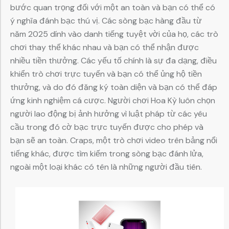
bước quan trọng đối với một an toàn và bạn có thể có
ý nghĩa đánh bạc thú vị. Các sòng bạc hàng đầu từ
năm 2025 dính vào danh tiếng tuyệt vời của họ, các trò
chơi thay thế khác nhau và bạn có thể nhận được
nhiều tiền thưởng. Các yếu tố chính là sự đa dạng, điều
khiển trò chơi trực tuyến và bạn có thể ủng hộ tiền
thưởng, và do đó đăng ký toàn diện và bạn có thể đáp
ứng kinh nghiệm cá cược. Người chơi Hoa Kỳ luôn chọn
người lao động bị ảnh hưởng vì luật pháp từ các yêu
cầu trong đó cờ bạc trực tuyến được cho phép và
bạn sẽ an toàn. Craps, một trò chơi video trên bảng nổi
tiếng khác, được tìm kiếm trong sòng bạc đánh lửa,
ngoài một loại khác có tên là những người đầu tiên.