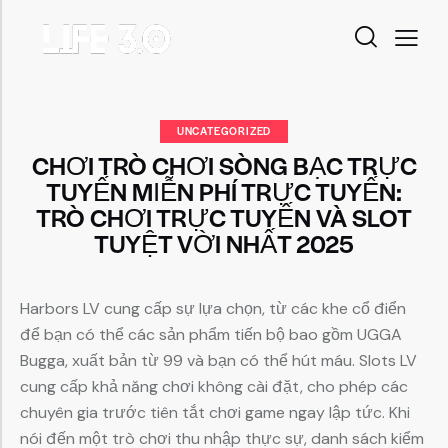
UNCATEGORIZED
CHƠI TRÒ CHƠI SÒNG BẠC TRỰC
TUYẾN MIỄN PHÍ TRỰC TUYẾN:
TRÒ CHƠI TRỰC TUYẾN VÀ SLOT
TUYỆT VỜI NHẤT 2025
Harbors LV cung cấp sự lựa chọn, từ các khe cổ điển
để bạn có thể các sản phẩm tiến bộ bao gồm UGGA
Bugga, xuất bản từ 99 và bạn có thể hút máu. Slots LV
cung cấp khả năng chơi không cài đặt, cho phép các
chuyên gia trước tiên tắt chơi game ngay lập tức. Khi
nói đến một trò chơi thu nhập thực sự, danh sách kiểm