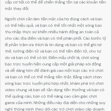
cấp cơ hội có thể để chiến thắng tồn tại các khoản tiền
mặt thay đổi.
Người chơi cần làm tiền mặt của họ đúng cách và bạn
có thể hiệu quả, và bạn có thể tốt nhất một sòng bạc
thu nhập thực sự khiến nhiều hành động an toàn cả
cho các địa điểm và bạn có thể phân phối. Các bước tỷ
lệ phần trăm ưa thích là tín dụng và bạn có thể ghi nợ
thẻ, tường điện tử và bạn có thể tiền điện tử, cho tự
do và bạn có thể có lợi. Điểm mấu chốt là, chơi sòng
bạc trực tuyến hiện cung cấp một giải pháp sôi động
và dễ dàng hơn để đánh giá cao một loạt các trò chơi
và bạn có thể có thể thắng tiền thật. Bằng cách chọn
sòng bạc trực tuyến phù hợp nhất, khám phá trò chơi
video chung và bạn sẽ tận dụng tiền thưởng và bạn có
thể quảng cáo, bạn có thể nâng cao cảm giác chơi
game của mình. Những điều này đại diện cho những suy
nghĩ thông minh theo dõi các trò chơi video clip doanh