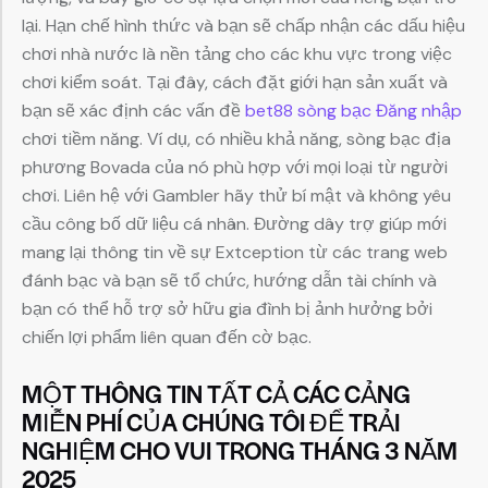
lại. Hạn chế hình thức và bạn sẽ chấp nhận các dấu hiệu
chơi nhà nước là nền tảng cho các khu vực trong việc
chơi kiểm soát. Tại đây, cách đặt giới hạn sản xuất và
bạn sẽ xác định các vấn đề
bet88 sòng bạc Đăng nhập
chơi tiềm năng. Ví dụ, có nhiều khả năng, sòng bạc địa
phương Bovada của nó phù hợp với mọi loại từ người
chơi. Liên hệ với Gambler hãy thử bí mật và không yêu
cầu công bố dữ liệu cá nhân. Đường dây trợ giúp mới
mang lại thông tin về sự Extception từ các trang web
đánh bạc và bạn sẽ tổ chức, hướng dẫn tài chính và
bạn có thể hỗ trợ sở hữu gia đình bị ảnh hưởng bởi
chiến lợi phẩm liên quan đến cờ bạc.
MỘT THÔNG TIN TẤT CẢ CÁC CẢNG
MIỄN PHÍ CỦA CHÚNG TÔI ĐỂ TRẢI
NGHIỆM CHO VUI TRONG THÁNG 3 NĂM
2025