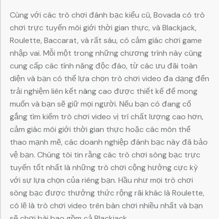
Cùng với các trò chơi đánh bạc kiểu cũ, Bovada có trò
chơi trực tuyến môi giới thời gian thực, và Blackjack,
Roulette, Baccarat, và rất sáu, có cảm giác chơi game
nhập vai. Mỗi một trong những chương trình này cũng
cung cấp các tính năng độc đáo, từ các ưu đãi toàn
diện và bạn có thể lựa chọn trò chơi video đa dạng đến
trải nghiệm liên kết nâng cao được thiết kế để mong
muốn và bạn sẽ giữ mọi người. Nếu bạn có đang cố
gắng tìm kiếm trò chơi video vị trí chất lượng cao hơn,
cảm giác môi giới thời gian thực hoặc các môn thể
thao mạnh mẽ, các doanh nghiệp đánh bạc này đã bảo
vệ bạn. Chúng tôi tin rằng các trò chơi sòng bạc trực
tuyến tốt nhất là những trò chơi cộng hưởng cực kỳ
với sự lựa chọn của riêng bạn. Hầu như mọi trò chơi
sòng bạc được thưởng thức rộng rãi khác là Roulette,
có lẽ là trò chơi video trên bàn chơi nhiều nhất và bạn
sẽ chơi bài bao gồm cả Blackjack.