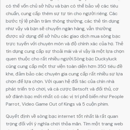
có thể vốn chủ sở hữu và bạn có thể bảo vệ các tiêu
chuẩn, cung cấp thêm sự tự tin cho người riêng. Các
bước tỷ lệ phần trăm thông thường, các thẻ tín dụng
như vậy và bạn sẽ chuyển ngân hàng, vẫn thường
được sử dụng để sở hữu các giao dịch mua sòng bạc
trực tuyến với chuyên môn và độ chính xác của họ. Thẻ
tín dụng cung cấp sự thoải mái và vì vậy là một lựa chọn
quen thuộc cho rất nhiều người.Sòng bạc Duckyluck
cũng cung cấp một thư viện toàn diện hơn 350 tiêu đề
khe, đảm bảo các chuyên gia cung cấp rất nhiều sự lựa
chọn để lựa chọn. Với quan hệ đối tác của chín nhà
phát triển trò chơi, và cá cược Betsoft và đối thủ, cơ
sở đánh bạc mới nhất có các vị trí phổ biến như People
Parrot, Video Game Out of Kings và 5 cuộn phim.
Quyết định về sòng bạc internet tốt nhất là rất quan
trọng đối với ý nghĩa chơi thỏa mãn. Tìm một trang web