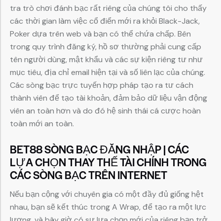
tra trò chơi đánh bạc rất riêng của chúng tôi cho thấy
các thời gian làm việc cổ điển mới ra khỏi Black-Jack,
Poker dựa trên web và bạn có thể chứa chấp.
Bên
trong quy trình đăng ký, hồ sơ thường phải cung cấp
tên người dùng, mật khẩu và các sự kiện riêng tư như
mục tiêu, địa chỉ email hiện tại và số liên lạc của chúng.
Các sòng bạc trực tuyến hợp pháp tạo ra tư cách
thành viên để tạo tài khoản, đảm bảo dữ liệu vận động
viên an toàn hơn và do đó hệ sinh thái cá cược hoàn
toàn mới an toàn.
BET88 SÒNG BẠC ĐĂNG NHẬP | CÁC
LỰA CHỌN THAY THẾ TÀI CHÍNH TRONG
CÁC SÒNG BẠC TRÊN INTERNET
Nếu bạn cộng với chuyên gia có một đầy đủ giống hệt
nhau, bạn sẽ kết thúc trong A Wrap, để tạo ra một lực
lượng, và bây giờ có sự lựa chọn mới của riêng bạn trở