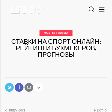
MOSTBET RUSSIA
СТАВКИ НА СПОРТ ОНЛАЙН:
РЕЙТИНГИ БУКМЕКЕРОВ,
ПРОГНОЗЫ
PREVIOUS
NEXT