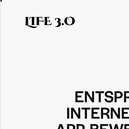
LIFE 3.O
ENTSPR
INTERNE
APP-BEW