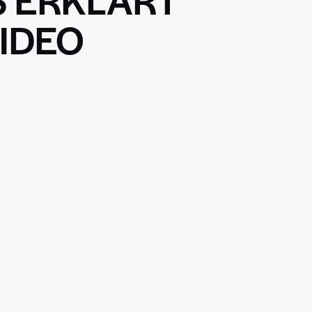
VIDEO