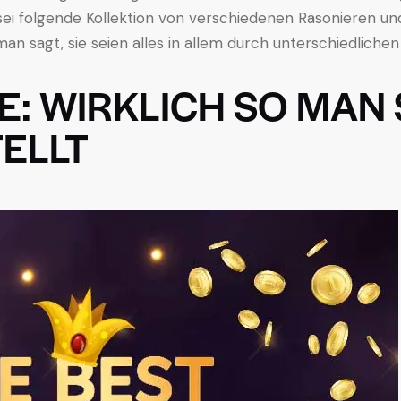
i folgende Kollektion von verschiedenen Räsonieren u
an sagt, sie seien alles in allem durch unterschiedliche
: WIRKLICH SO MAN S
ELLT