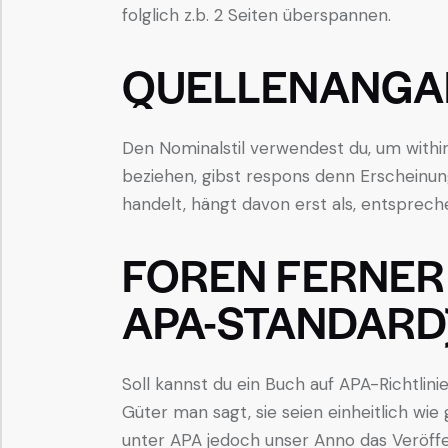
folglich z.b. 2 Seiten überspannen.
QUELLENANGAB
Den Nominalstil verwendest du, um withi
beziehen, gibst respons denn Erscheinung
handelt, hängt davon erst als, entsprec
FOREN FERNER 
APA-STANDARD
Soll kannst du ein Buch auf APA-Richtlini
Güter man sagt, sie seien einheitlich wie 
unter APA jedoch unser Anno das Veröffe