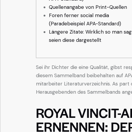
Quellenangabe von Print-Quellen
Foren ferner social media
(Paradebeispiel APA-Standard)
Längere Zitate: Wirklich so man sagt
seien diese dargestellt
Sei ihr Dichter die eine Qualität, gibst r
diesem Sammelband beibehalten auf APA an
mitarbeiter Literaturverzeichnis.
As part 
Herausgebenden des Sammelbands ange
ROYAL VINCIT-
ERNENNEN: DE