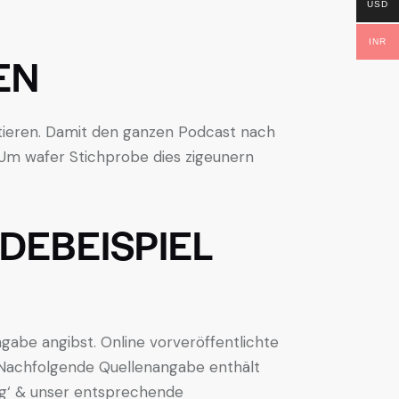
USD
INR
EN
otieren. Damit den ganzen Podcast nach
. Um wafer Stichprobe dies zigeunern
DEBEISPIEL
ngabe angibst. Online vorveröffentlichte
ert. Nachfolgende Quellenangabe enthält
ung‘ & unser entsprechende