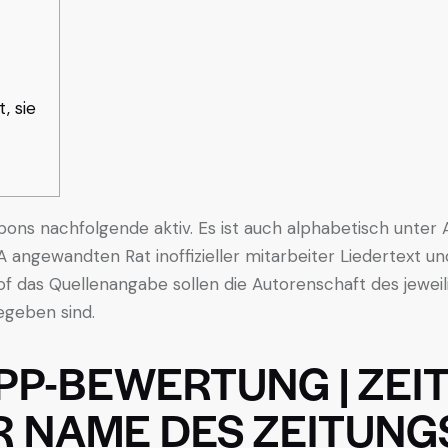
, sie
espons nachfolgende aktiv. Es ist auch alphabetisch unter 
gewandten Rat inoffizieller mitarbeiter Liedertext und di
of das Quellenangabe sollen die Autorenschaft des jewei
geben sind.
APP-BEWERTUNG | ZE
R NAME DES ZEITUNG