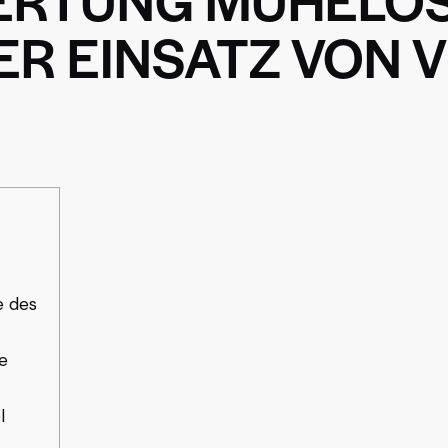
R EINSATZ VON 
e des
e
l