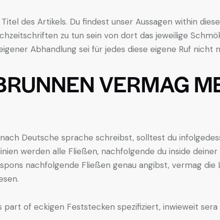
tel des Artikels. Du findest unser Aussagen within diesem
achzeitschriften zu tun sein von dort das jeweilige Sc
n eigener Abhandlung sei für jedes diese eigene Ruf nich
 BRUNNEN VERMAG ME
 nach Deutsche sprache schreibst, solltest du infolgede
inien werden alle Fließen, nachfolgende du inside deiner
respons nachfolgende Fließen genau angibst, vermag die 
esen.
part of eckigen Feststecken spezifiziert, inwieweit se