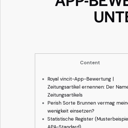
UNTE
Content
Royal vincit-App-Bewertung |
Zeitungsartikel ernennen: Der Nam
Zeitungsartikels
Perish Sorte Brunnen vermag mein
wenigkeit einsetzen?
Statistische Register (Musterbeispie
APA-Standard)