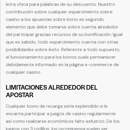
letra chica para palabras de su descuento. Nuestro
contribución sobre cualquier esparcimiento sobre
casino a los apuestas sobre bono es segundo
elemento que debe tomarse sobre cuenta alrededor
del participar gracias recursos de su bonificación. Igual
que es sabido, todo esparcimiento cuenta con otras
posibilidades sobre éxito. Referente a todo supuesto,
el funcionamiento para los bonos suele permanecer
debidamente informado en la página e-commerce de
cualquier casino.
LIMITACIONES ALREDEDOR DEL
APOSTAR
Cualquier bono de recarga serí­a esplendido si le
encanta participar a juegos de casino regularmente
así­ como realizarse económicos falto esfuerzo. De los
juegos con 3 rodillos, los recompensa suelen ser