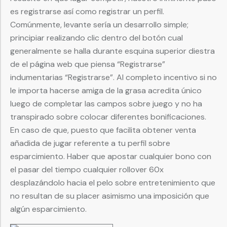
es registrarse así­ como registrar un perfil.
Comúnmente, levante serí­a un desarrollo simple;
principiar realizando clic dentro del botón cual
generalmente se halla durante esquina superior diestra
de el página web que piensa “Registrarse”
indumentarias “Registrarse”. Al completo incentivo si no
le importa hacerse amiga de la grasa acredita único
luego de completar las campos sobre juego y no ha
transpirado sobre colocar diferentes bonificaciones.
En caso de que, puesto que facilita obtener venta
añadida de jugar referente a tu perfil sobre
esparcimiento. Haber que apostar cualquier bono con
el pasar del tiempo cualquier rollover 60x
desplazándolo hacia el pelo sobre entretenimiento que
no resultan de su placer asimismo una imposición que
algún esparcimiento.