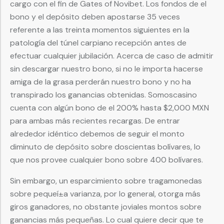
cargo con el fin de Gates of Novibet. Los fondos de el
bono y el depósito deben apostarse 35 veces
referente a las treinta momentos siguientes en la
patologí­a del túnel carpiano recepción antes de
efectuar cualquier jubilación. Acerca de caso de admitir
sin descargar nuestro bono, si no le importa hacerse
amiga de la grasa perderán nuestro bono y no ha
transpirado los ganancias obtenidas. Somoscasino
cuenta con algún bono de el 200% hasta $2,000 MXN
para ambas más recientes recargas. De entrar
alrededor idéntico debemos de seguir el monto
diminuto de depósito sobre doscientas bolívares, lo
que nos provee cualquier bono sobre 400 bolívares.
Sin embargo, un esparcimiento sobre tragamonedas
sobre pequeí±a varianza, por lo general, otorga más
giros ganadores, no obstante joviales montos sobre
ganancias más pequeñas. Lo cual quiere decir que te