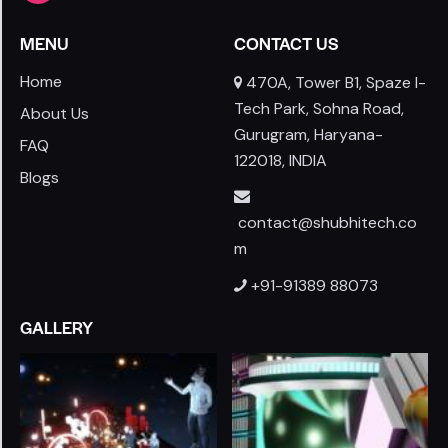
MENU
CONTACT US
Home
470A, Tower B1, Spaze I-
Tech Park, Sohna Road,
About Us
Gurugram, Haryana-
FAQ
122018, INDIA
Blogs
contact@shubhitech.co
m
+91-91389 88073
GALLERY