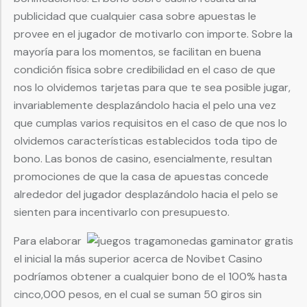
publicidad que cualquier casa sobre apuestas le
provee en el jugador de motivarlo con importe. Sobre la
mayoría para los momentos, se facilitan en buena
condición física sobre credibilidad en el caso de que
nos lo olvidemos tarjetas para que te sea posible jugar,
invariablemente desplazándolo hacia el pelo una vez
que cumplas varios requisitos en el caso de que nos lo
olvidemos características establecidos toda tipo de
bono. Las bonos de casino, esencialmente, resultan
promociones de que la casa de apuestas concede
alrededor del jugador desplazándolo hacia el pelo se
sienten para incentivarlo con presupuesto.
Para elaborar
el inicial la más superior acerca de Novibet Casino
podrí­amos obtener a cualquier bono de el 100% hasta
cinco,000 pesos, en el cual se suman 50 giros sin