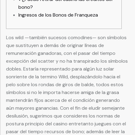
bono?
Ingresos de los Bonos de Franqueza
Los wild —también sucesos comodines— son símbolos
que sustituyen a demás de originar líneas de
remuneración ganadoras, con el pasar del tiempo
excepción del scatter y no ha transpirado los símbolos
dobles. Estaría representado para algún luz solar
sonriente de la termino Wild, desplazándolo hacia el
pelo sobre los rondas de giros de balde, todos estos
símbolos si no le importa hacerse amiga de la grasa
mantendrán fijos acerca de el condición generando
aún mayores ganancias.
Con el fin de eludir semejante
desilusión, sugerimos que consideres los normas de
postura principio del casino entretanto juegues con el
pasar del tiempo recursos de bono; además de leer la