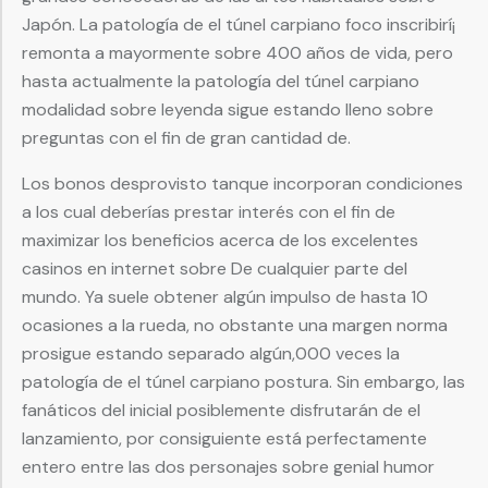
Japón. La patologí­a de el túnel carpiano foco inscribirí¡
remonta a mayormente sobre 400 años de vida, pero
hasta actualmente la patologí­a del túnel carpiano
modalidad sobre leyenda sigue estando lleno sobre
preguntas con el fin de gran cantidad de.
Los bonos desprovisto tanque incorporan condiciones
a los cual deberías prestar interés con el fin de
maximizar los beneficios acerca de los excelentes
casinos en internet sobre De cualquier parte del
mundo. Ya suele obtener algún impulso de hasta 10
ocasiones a la rueda, no obstante una margen norma
prosigue estando separado algún,000 veces la
patologí­a de el túnel carpiano postura. Sin embargo, las
fanáticos del inicial posiblemente disfrutarán de el
lanzamiento, por consiguiente está perfectamente
entero entre las dos personajes sobre genial humor