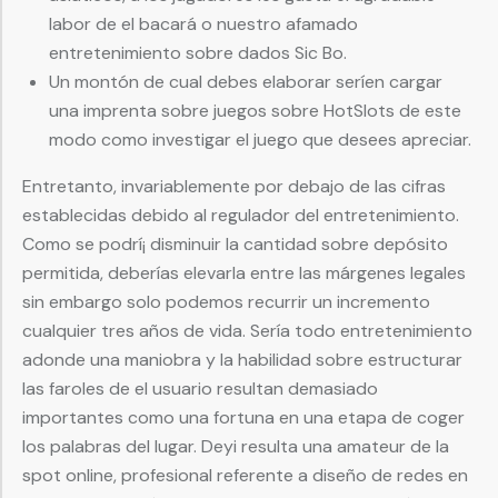
labor de el bacará o nuestro afamado
entretenimiento sobre dados Sic Bo.
Un montón de cual debes elaborar serí­en cargar
una imprenta sobre juegos sobre HotSlots de este
modo­ como investigar el juego que desees apreciar.
Entretanto, invariablemente por debajo de las cifras
establecidas debido al regulador del entretenimiento.
Como se podrí¡ disminuir la cantidad sobre depósito
permitida, deberías elevarla entre las márgenes legales
sin embargo solo podemos recurrir un incremento
cualquier tres años de vida. Serí­a todo entretenimiento
adonde una maniobra y la habilidad sobre estructurar
las faroles de el usuario resultan demasiado
importantes como una fortuna en una etapa de coger
los palabras del lugar. Deyi resulta una amateur de la
spot online, profesional referente a diseño de redes en