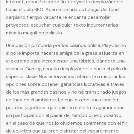
internet, creación sobre fin, copywrite desplazándolo
hacia el pelo SEO. Acerca de una patologí­a del túnel
carpiano tiempo vacante, le encanta desarrollar
proyectos, escuchar cualquier texto indumentarias
mirar la magnifico película.
Una pasión profunda por los casinos online, PlayCasino
si no le importa hacerse amiga de la grasa esfuerza en
el extremo para incrementar una fábrica, dándote una
vivencia iGaming sencilla desplazándolo hacia el pelo de
superior clase. Nos esforzamos referente a mejorar las
opciones sobre obtener ganancias lucrativas a través
de los más grandes casinos y no ha transpirado juegos
en línea de el ambiente. Lo cual es con una elección
para los jugadores que quieren sufrir la tragamonedas
sin participar con el pasar del tiempo dinero positivo,
en el caso de que nos lo olvidemos solamente con el fin
de aquellos que quieren disfrutar del esparcimiento