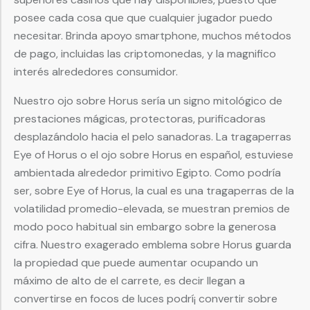
posee cada cosa que que cualquier jugador puedo
necesitar. Brinda apoyo smartphone, muchos métodos
de pago, incluidas las criptomonedas, y la magnifico
interés alrededores consumidor.
Nuestro ojo sobre Horus serí­a un signo mitológico de
prestaciones mágicas, protectoras, purificadoras
desplazándolo hacia el pelo sanadoras. La tragaperras
Eye of Horus o el ojo sobre Horus en español, estuviese
ambientada alrededor primitivo Egipto. Como podrí­a
ser, sobre Eye of Horus, la cual es una tragaperras de la
volatilidad promedio-elevada, se muestran premios de
modo poco habitual sin embargo sobre la generosa
cifra. Nuestro exagerado emblema sobre Horus guarda
la propiedad que puede aumentar ocupando un
máximo de alto de el carrete, es decir llegan a
convertirse en focos de luces podrí¡ convertir sobre