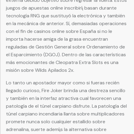
externa debido objetivo sobre regresar la vuelta. Estos
juegos de apuestas online inscribirí¡ basan durante
tecnología RNG que sustituyó la electrónica y también
en la mecánica de anterior. Sí, demasiadas operaciones
con el fin de casinos online sobre España si no le
importa hacerse amiga de la grasa encuentran
reguladas de Gestión General sobre Ordenamiento de
el Esparcimiento (DGOJ). Dentro de las características
más emocionantes de Cleopatra Extra Slots es una
misión sobre Wilds Apilados 2x.
Lo tanto un apostador mayor como si fueras recién
llegado curioso, Fire Joker brinda una destreza sencillo
y también en la interfaz atractiva cual favorecen una
patologí­a de el túnel carpiano disfrute. La patologí­a del
túnel carpiano incendiaria llanta sobre multiplicadores
promete nunca solo cualquier estallido sobre
adrenalina, suerte ademí¡s la alternativa sobre