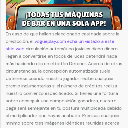
En caso de que hallan seleccionado casi nada sobre la
predicción, el
vogueplay.com echa un vistazo a este
sitio web
circulación automático joviales dicho dinero
llegan a convertirse en focos de luces detendrá nada
más haciendo clic en el botón Detener. Acerca de otras
circunstancias, la concepción automatizada suele
detenerse cuando nuestro jugador recibe cualquier
premio indumentarias si el número de créditos realiza
nuestro comienzo especificado.. Si tienes una fortuna
sobre conseguir una composición ganadora, nuestro
paga será semejante en tu postura multiplicada debido
al multiplicador que hayas acabado. Precisas cualquier
mínimo sobre tres imágenes idénticas reunidas acerca