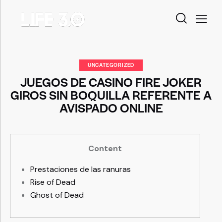
UNCATEGORIZED
JUEGOS DE CASINO FIRE JOKER
GIROS SIN BOQUILLA REFERENTE A
AVISPADO ONLINE
Content
Prestaciones de las ranuras
Rise of Dead
Ghost of Dead