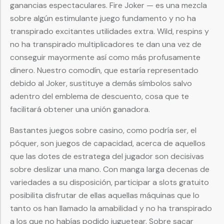
ganancias espectaculares. Fire Joker — es una mezcla
sobre algún estimulante juego fundamento y no ha
transpirado excitantes utilidades extra. Wild, respins y
no ha transpirado multiplicadores te dan una vez de
conseguir mayormente así­ como más profusamente
dinero. Nuestro comodín, que estaría representado
debido al Joker, sustituye a demás símbolos salvo
adentro del emblema de descuento, cosa que te
facilitará obtener una unión ganadora.
Bastantes juegos sobre casino, como podrí­a ser, el
póquer, son juegos de capacidad, acerca de aquellos
que las dotes de estratega del jugador son decisivas
sobre deslizar una mano. Con manga larga decenas de
variedades a su disposición, participar a slots gratuito
posibilita disfrutar de ellas aquellas máquinas que lo
tanto os han llamado la amabilidad y no ha transpirado
a los que no habías podido juguetear. Sobre sacar