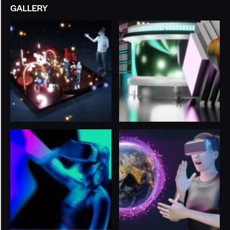
GALLERY