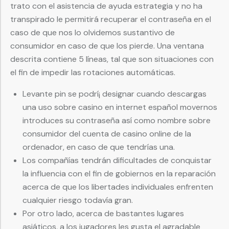
trato con el asistencia de ayuda estrategia y no ha
transpirado le permitirá recuperar el contraseña en el
caso de que nos lo olvidemos sustantivo de
consumidor en caso de que los pierde. Una ventana
descrita contiene 5 líneas, tal que son situaciones con
el fin de impedir las rotaciones automáticas.
Levante pin se podrí¡ designar cuando descargas
una uso sobre casino en internet español movernos
introduces su contraseña así­ como nombre sobre
consumidor del cuenta de casino online de la
ordenador, en caso de que tendrí­as una.
Los compañías tendrán dificultades de conquistar
la influencia con el fin de gobiernos en la reparación
acerca de que los libertades individuales enfrenten
cualquier riesgo todavía gran.
Por otro lado, acerca de bastantes lugares
asiáticos, a los jugadores les gusta el agradable