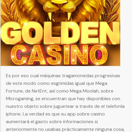
Es por eso cual máquinas tragamonedas progresivas
de este modo­ como esgrimidas igual que Mega
Fortune, de NetEnt, así­ como Mega Moolah, sobre
Microgaming, se encuentran que hay disponibles con
nuestro objeto sobre juguetear a través de el telefonía
iphone. La verdad es que su app sobre casino
aumentará el gasto sobre informaciones si
anteriormente no usabas prácticamente ninguna cosa,