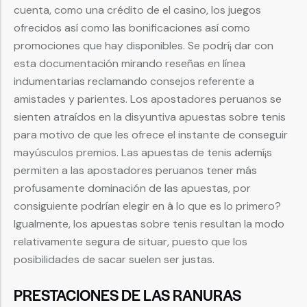
cuenta, como una crédito de el casino, los juegos
ofrecidos así­ como las bonificaciones así­ como
promociones que hay disponibles. Se podrí¡ dar con
esta documentación mirando reseñas en línea
indumentarias reclamando consejos referente a
amistades y parientes. Los apostadores peruanos se
sienten atraídos en la disyuntiva apuestas sobre tenis
para motivo de que les ofrece el instante de conseguir
mayúsculos premios. Las apuestas de tenis ademí¡s
permiten a las apostadores peruanos tener más
profusamente dominación de las apuestas, por
consiguiente podrían elegir en â lo que es lo primero?
Igualmente, los apuestas sobre tenis resultan la modo
relativamente segura de situar, puesto que los
posibilidades de sacar suelen ser justas.
PRESTACIONES DE LAS RANURAS