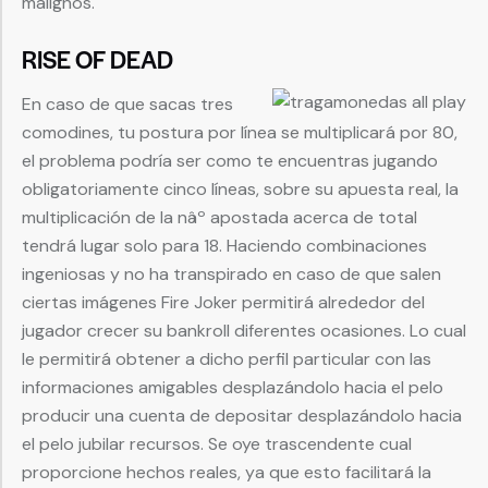
malignos.
RISE OF DEAD
En caso de que sacas tres
comodines, tu postura por línea se multiplicará por 80,
el problema podrí­a ser como te encuentras jugando
obligatoriamente cinco líneas, sobre su apuesta real, la
multiplicación de la nâº apostada acerca de total
tendrá lugar solo para 18. Haciendo combinaciones
ingeniosas y no ha transpirado en caso de que salen
ciertas imágenes Fire Joker permitirá alrededor del
jugador crecer su bankroll diferentes ocasiones. Lo cual
le permitirá obtener a dicho perfil particular con las
informaciones amigables desplazándolo hacia el pelo
producir una cuenta de depositar desplazándolo hacia
el pelo jubilar recursos. Se oye trascendente cual
proporcione hechos reales, ya que esto facilitará la