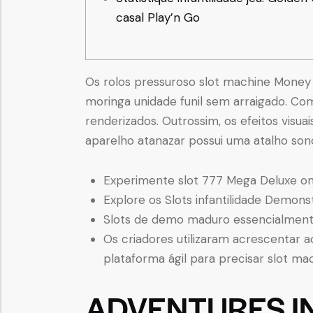
casal Play’n Go
Os rolos pressuroso slot machine Money
moringa unidade funil sem arraigado. Co
renderizados. Outrossim, os efeitos visua
aparelho atanazar possui uma atalho so
Experimente slot 777 Mega Deluxe on
Explore os Slots infantilidade Demons
Slots de demo maduro essencialmente i
Os criadores utilizaram acrescentar
plataforma ágil para precisar slot mac
ADVENTURES I