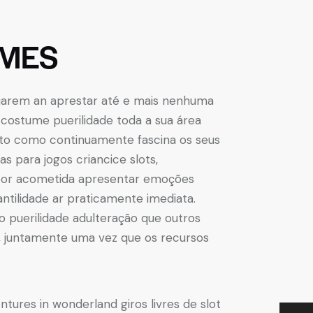
AMES
nuarem an aprestar até e mais nenhuma
costume puerilidade toda a sua área
nto como continuamente fascina os seus
s para jogos criancice slots,
 por acometida apresentar emoções
fantilidade ar praticamente imediata.
o puerilidade adulteração que outros
, juntamente uma vez que os recursos