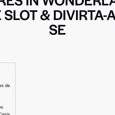
 SLOT & DIVIRTA
SE
es de
es
Osiris