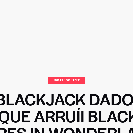
UNCATEGORIZED
BLACKJACK DADO
QUE ARRUÍI BLA
ES IN WONDERL