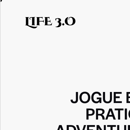
LIFE 3.O
JOGUE 
PRATI
ADVENTUR