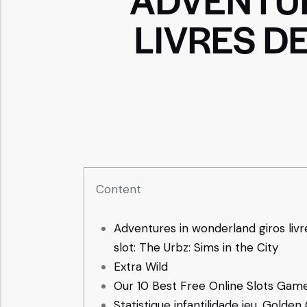
LIVRES DE
Content
Adventures in wonderland giros livr
slot: The Urbz: Sims in the City
Extra Wild
Our 10 Best Free Online Slots Gam
Statistique infantilidade jeu. Golden 